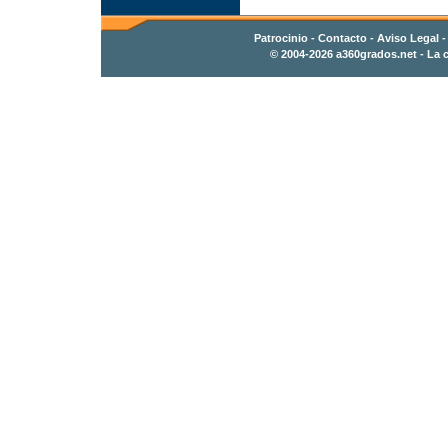
Patrocinio
-
Contacto
- Aviso Legal 
© 2004-2026
a360grados.net
- La c