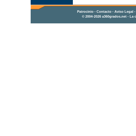
Patrocinio
-
Contacto
- Aviso Legal 
© 2004-2026
a360grados.net
- La c