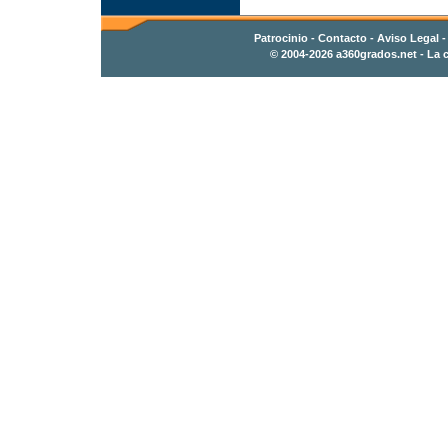
Patrocinio
-
Contacto
- Aviso Legal 
© 2004-2026
a360grados.net
- La c