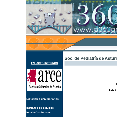
Soc. de Pediatría de Astur
ENLACES INTERNOS
Pais /
Editoriales universitarias
Institutos de estudios
locales/nacionales