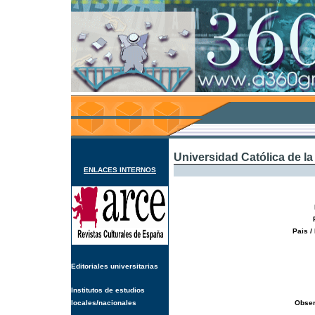
Universidad Católica de l
ENLACES INTERNOS
Pais /
Editoriales universitarias
Institutos de estudios
locales/nacionales
Obser