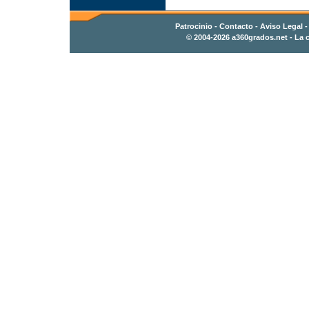
Patrocinio
-
Contacto
- Aviso Legal 
© 2004-2026
a360grados.net
- La c