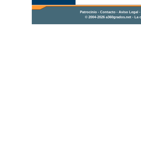
Patrocinio
-
Contacto
- Aviso Legal 
© 2004-2026
a360grados.net
- La c