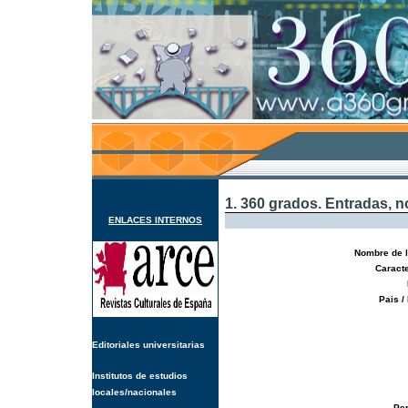
1. 360 grados. Entradas, 
ENLACES INTERNOS
Nombre de l
Caracte
Pais /
Editoriales universitarias
Institutos de estudios
locales/nacionales
Per