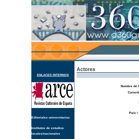
Actores
ENLACES INTERNOS
Nombre de l
Caracte
Pais /
Editoriales universitarias
Institutos de estudios
locales/nacionales