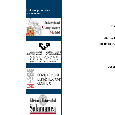
Editoras y revistas
destacadas:
Per
Año de 
Año fin de Pu
Obser