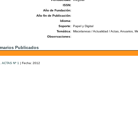
ISSN:
Año de Fundación:
Año fin de Publicación:
Idioma:
Soporte:
Papel y Digital
Temática:
Miscelaneas / Actualidad / Actas, Anuarios, Me
Observaciones:
marios Publicados
1. ACTAS Nº 1
| Fecha: 2012