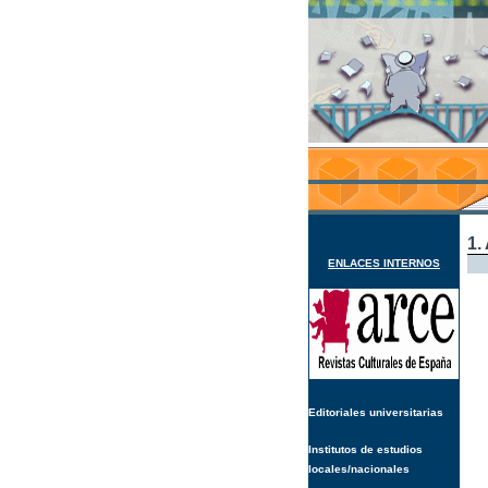
1.
ENLACES INTERNOS
Editoriales universitarias
Institutos de estudios
locales/nacionales