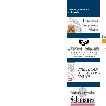
Editoras y revistas
destacadas:
Su