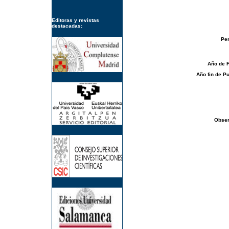
Editoras y revistas
destacadas:
Per
Año de 
Año fin de Pu
Obser