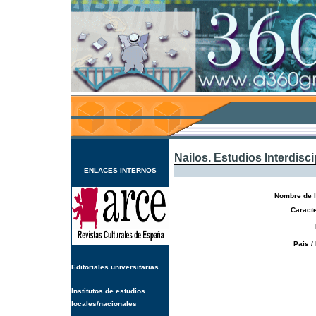
Nailos. Estudios Interdisc
ENLACES INTERNOS
Nombre de l
Caracte
Pais /
Editoriales universitarias
Institutos de estudios
locales/nacionales