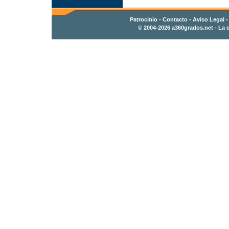
Patrocinio
-
Contacto
- Aviso Legal 
© 2004-2026
a360grados.net
- La c