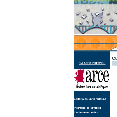
Cu
ENLACES INTERNOS
Editoriales universitarias
Institutos de estudios
locales/nacionales