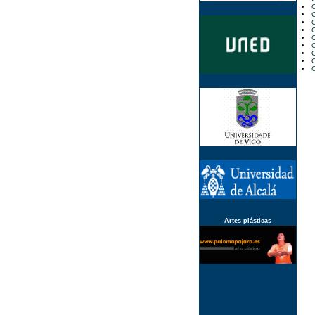
C
C
C
C
C
C
C
C
C
Artes plásticas