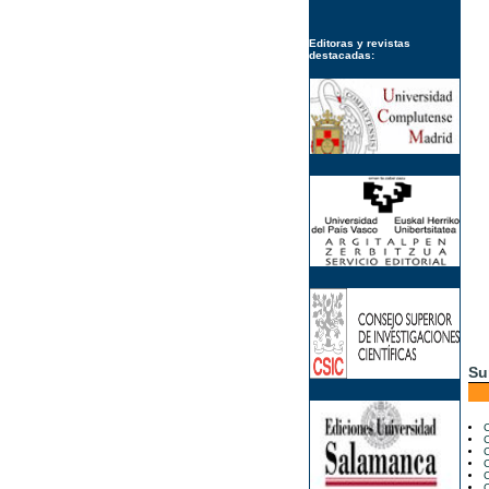
Editoras y revistas
destacadas:
Su
C
C
C
C
C
C