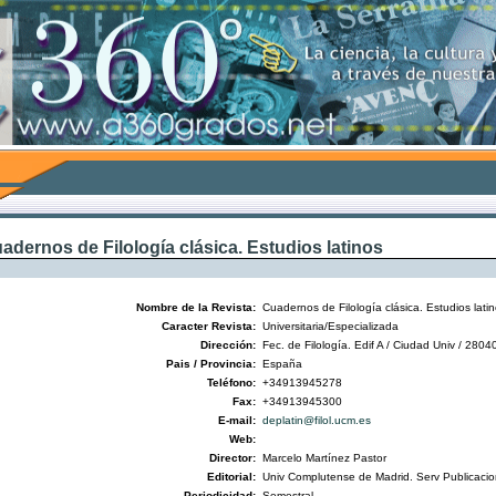
adernos de Filología clásica. Estudios latinos
Nombre de la Revista:
Cuadernos de Filología clásica. Estudios lati
Caracter Revista:
Universitaria/Especializada
Dirección:
Fec. de Filología. Edif A / Ciudad Univ / 2804
Pais / Provincia:
España
Teléfono:
+34913945278
Fax:
+34913945300
E-mail:
deplatin@filol.ucm.es
Web:
Director:
Marcelo Martínez Pastor
Editorial:
Univ Complutense de Madrid. Serv Publicaci
Periodicidad:
Semestral