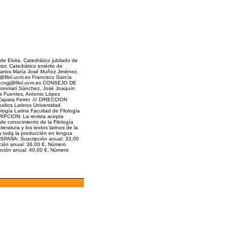
Elvira, Catedrático jubilado de
tor, Catedrático emérito de
etarios María José Muñoz Jiménez,
m@filol.ucm.es Francisco García
a pacogj@filol.ucm.es CONSEJO DE
Bonmatí Sánchez, José Joaquín
ía Fuentes, Antonio López
apata Ferrer. /// DIRECCION
udios Latinos Universidad
ogía Latina Facultad de Filología
CRIPCION: La revista acepta
de conocimiento de la Filología
teratura y los textos latinos de la
 y toda la producción en lengua
 ESPAÑA: Suscripción anual: 33,00
ción anual: 36,00 €, Número
ción anual: 40,00 €, Número