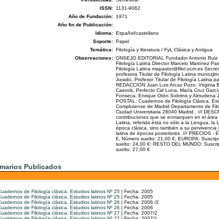
ISSN:
1131-9062
Año de Fundación:
1971
Año fin de Publicación:
Idioma:
Español/castellano
Soporte:
Papel
Temática:
Filología y literatura / FyL Clásica y Antigua
Observaciones:
ONSEJO EDITORIAL Fundador Antonio Ruiz de 
Filología Latina Director Marcelo Martínez Pas
Filología Latina mapastor@filol.ucm.es Secr
profesora Titular de Filología Latina munozji
Jurado, Profesor Titular de Filología Latin
REDACCION Juan Luis Arcaz Pozo, Virginia 
Caerols, Perfecto Cid Luna, María Cruz Garc
Fonseca, Enrique Otón Sobrino y Almudena Z
POSTAL: Cuadernos de Filología Clásica. Est
Complutense de Madrid Departamento de Filol
Ciudad Universitaria 28040 Madrid . /// DES
contribuciones que se enmarquen en el área 
Latina, referida ésta no sólo a la Lengua, la Li
época clásica, sino también a su pervivencia
latina de épocas posteriores. /// PRECIOS -
€, Número suelto: 21,00 €; EUROPA: Suscrip
suelto: 24,00 €; RESTO DEL MUNDO: Suscrip
suelto: 27,00 €
marios Publicados
uadernos de Filología clásica. Estudios latinos Nº 25
| Fecha: 2005
uadernos de Filología clásica. Estudios latinos Nº 25
| Fecha: 2005
uadernos de Filología clásica. Estudios latinos Nº 26
| Fecha: 2006 /2
uadernos de Filología clásica. Estudios latinos Nº 26
| Fecha: 2006
uadernos de Filología clásica. Estudios latinos Nº 27
| Fecha: 2007/2
uadernos de Filología clásica. Estudios latinos Nº 27
| Fecha: 2007/1