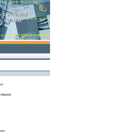
nos
0-Madrid
ones