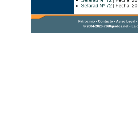
Sefarad Nº 72
| Fecha: 20
Sefarad Nº 72
| Fecha: 20
Patrocinio
-
Contacto
- Aviso Legal 
© 2004-2026
a360grados.net
- La c