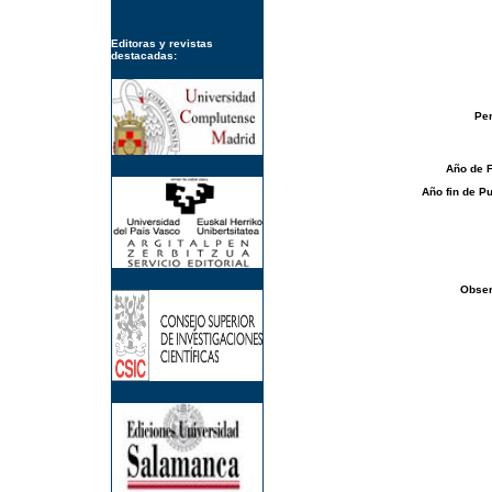
Editoras y revistas
destacadas:
Per
Año de 
Año fin de Pu
Obser