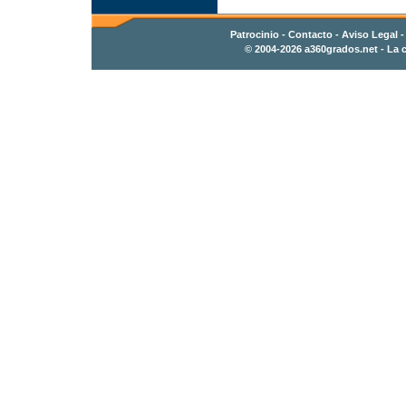
Patrocinio
-
Contacto
- Aviso Legal 
© 2004-2026
a360grados.net
- La c