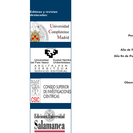
Editoras y revistas
destacadas:
Per
Año de 
Año fin de Pu
Obser