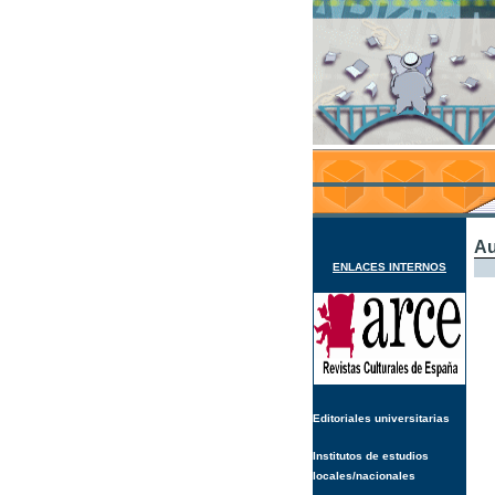
Au
ENLACES INTERNOS
Editoriales universitarias
Institutos de estudios
locales/nacionales