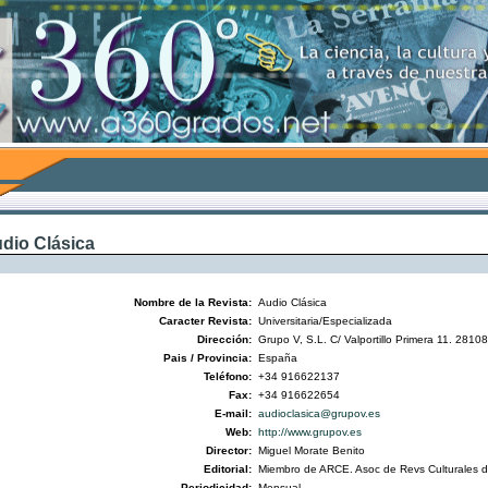
dio Clásica
Nombre de la Revista:
Audio Clásica
Caracter Revista:
Universitaria/Especializada
Dirección:
Grupo V, S.L. C/ Valportillo Primera 11. 2810
Pais / Provincia:
España
Teléfono:
+34 916622137
Fax:
+34 916622654
E-mail:
audioclasica@grupov.es
Web:
http://www.grupov.es
Director:
Miguel Morate Benito
Editorial:
Miembro de ARCE. Asoc de Revs Culturales 
Periodicidad:
Mensual