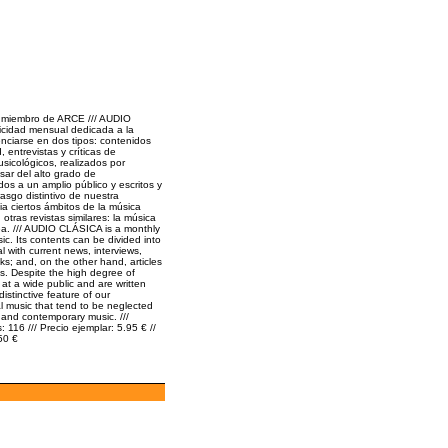
ta miembro de ARCE /// AUDIO
icidad mensual dedicada a la
nciarse en dos tipos: contenidos
 entrevistas y críticas de
usicológicos, realizados por
esar del alto grado de
dos a un amplio público y escritos y
asgo distintivo de nuestra
ia ciertos ámbitos de la música
tras revistas similares: la música
a. /// AUDIO CLÁSICA is a monthly
ic. Its contents can be divided into
l with current news, interviews,
s; and, on the other hand, articles
ts. Despite the high degree of
 at a wide public and are written
istinctive feature of our
cal music that tend to be neglected
 and contemporary music. ///
116 /// Precio ejemplar: 5.95 € //
50 €