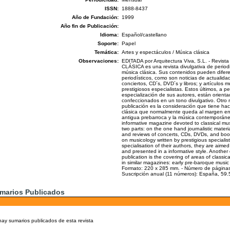
ISSN:
1888-8437
Año de Fundación:
1999
Año fin de Publicación:
Idioma:
Español/castellano
Soporte:
Papel
Temática:
Artes y espectáculos / Música clásica
Observaciones:
EDITADA por Arquitectura Viva, S.L. - Revis
CLÁSICA es una revista divulgativa de period
música clásica. Sus contenidos pueden difere
periodísticos, como son noticias de actualidad,
conciertos, CD´s, DVD´s y libros; y artículos m
prestigiosos especialistas. Estos últimos, a p
especialización de sus autores, están orienta
confeccionados en un tono divulgativo. Otro r
publicación es la consideración que tiene hac
clásica que normalmente queda al margen en o
antigua prebarroca y la música contemporáne
informative magazine devoted to classical mus
two parts: on the one hand journalistic materia
and reviews of concerts, CDs, DVDs, and book
on musicology written by prestigious specialis
specialisation of their authors, they are aimed
and presented in a informative style. Another d
publication is the covering of areas of classi
in similar magazines: early pre-baroque music
Formato: 220 x 285 mm. - Número de páginas: 
Suscripción anual (11 números): España, 59.
marios Publicados
hay sumarios publicados de esta revista