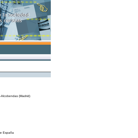
8-Alcobendas (Madrid)
de España