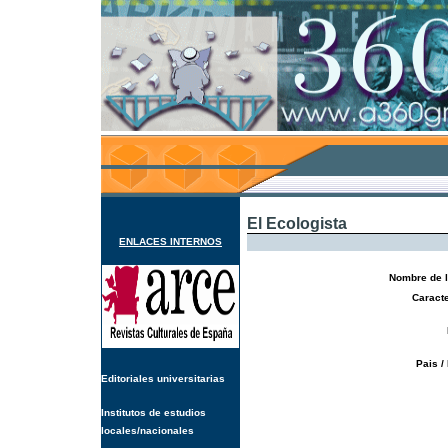
El Ecologista
ENLACES INTERNOS
Nombre de l
Caracte
Pais /
Editoriales universitarias
Institutos de estudios
locales/nacionales