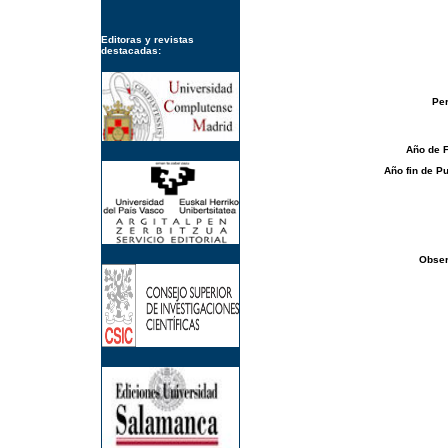
Editoras y revistas
destacadas:
Per
Año de 
Año fin de Pu
Obser