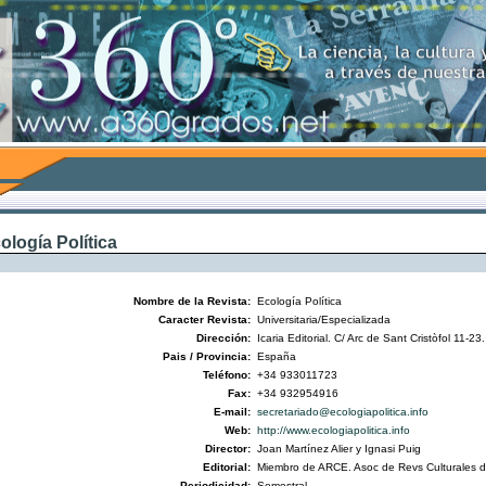
ología Política
Nombre de la Revista:
Ecología Política
Caracter Revista:
Universitaria/Especializada
Dirección:
Icaria Editorial. C/ Arc de Sant Cristòfol 11-
Pais / Provincia:
España
Teléfono:
+34 933011723
Fax:
+34 932954916
E-mail:
secretariado@ecologiapolitica.info
Web:
http://www.ecologiapolitica.info
Director:
Joan Martínez Alier y Ignasi Puig
Editorial:
Miembro de ARCE. Asoc de Revs Culturales 
Periodicidad:
Semestral