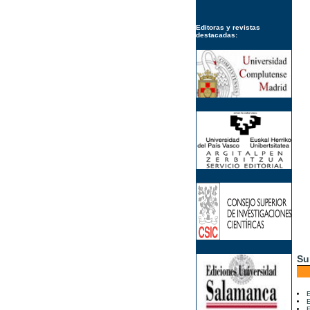
Editoras y revistas
destacadas:
Su
E
E
E