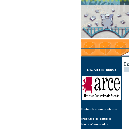
Ec
ENLACES INTERNOS
Editoriales universitarias
Institutos de estudios
locales/nacionales