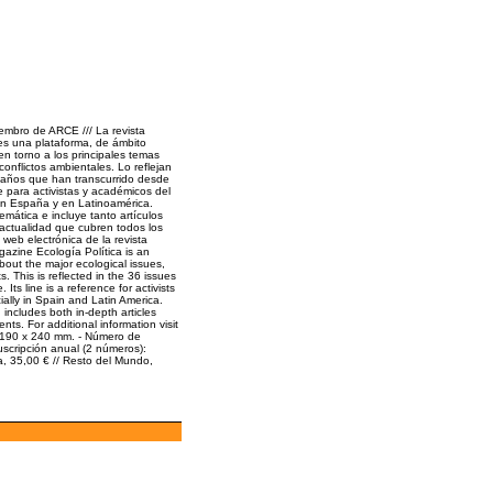
mbro de ARCE /// La revista
 es una plataforma, de ámbito
 en torno a los principales temas
conflictos ambientales. Lo reflejan
 años que han transcurrido desde
e para activistas y académicos del
en España y en Latinoamérica.
mática e incluye tanto artículos
actualidad que cubren todos los
 web electrónica de la revista
gazine Ecología Política is an
about the major ecological issues,
s. This is reflected in the 36 issues
Its line is a reference for activists
ially in Spain and Latin America.
includes both in-depth articles
nts. For additional information visit
o: 190 x 240 mm. - Número de
uscripción anual (2 números):
a, 35,00 € // Resto del Mundo,