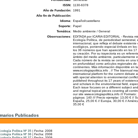
ISSN:
1130-6378
Año de Fundación:
1991
Año fin de Publicación:
Idioma:
Español/castellano
Soporte:
Papel
Temática:
Medio ambiente / General
Observaciones:
EDITADA por ICARIA EDITORIAL - Revista mie
Ecología Política, de periodicidad semestral,
internacional, que refleja el debate existente
ecológicos, poniendo especial énfasis en los 
los 36 números que han aparecido en los 17
su creación. Por su trayectoria es un referent
ámbito del medio ambiente, particularmente 
Cada número de la revista se centra en una te
en profundidad como artículos regionales de 
continentes. Más información disponible en la
www.ecologiapolitica.info . // The biannual ma
international platform for the current debate 
with special attention to environmental conflict
published throughout its 17 years of existence. 
and scholars in the environmental field, espec
Each issue focuses on a different subject and 
and regional topical pieces covering all contine
our site www.ecologiapolitica.info /// Format
páginas: 140 /// Precio ejemplar: 13,00 € // S
España, 25,00 € // Europa, 30,00 € // Améric
35,00 €
marios Publicados
cología Política Nº 35
| Fecha: 2008
cología Política Nº 36
| Fecha: 2008
cología Política Nº 37
| Fecha: 2009