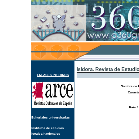
Isidora. Revista de Estud
ENLACES INTERNOS
Nombre de l
Caracte
Pais /
Editoriales universitarias
Institutos de estudios
locales/nacionales