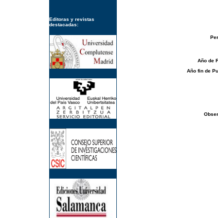
Editoras y revistas
destacadas:
Per
Año de 
Año fin de Pu
Obser