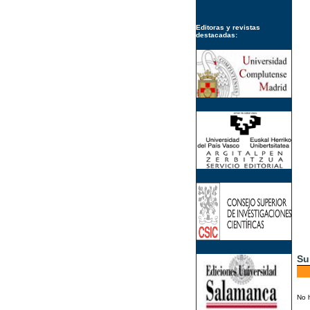
Editoras y revistas
destacadas:
Su
No 