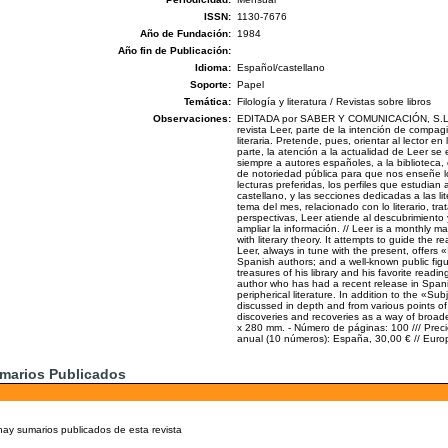
ISSN:
1130-7676
Año de Fundación:
1984
Año fin de Publicación:
Idioma:
Español/castellano
Soporte:
Papel
Temática:
Filología y literatura / Revistas sobre libros
Observaciones:
EDITADA por SABER Y COMUNICACIÓN, S.L. -
revista Leer, parte de la intención de compagi
literaria. Pretende, pues, orientar al lector en
parte, la atención a la actualidad de Leer se e
siempre a autores españoles, a la biblioteca
de notoriedad pública para que nos enseñe lo
lecturas preferidas, los perfiles que estudian
castellano, y las secciones dedicadas a las li
tema del mes, relacionado con lo literario, tr
perspectivas, Leer atiende al descubrimiento
ampliar la información. // Leer is a monthly 
with literary theory. It attempts to guide the re
Leer, always in tune with the present, offers 
Spanish authors; and a well-known public figu
treasures of his library and his favorite readi
author who has had a recent release in Spani
peripherical literature. In addition to the «Sub
discussed in depth and from various points o
discoveries and recoveries as a way of broade
x 280 mm. - Número de páginas: 100 /// Precio
anual (10 números): España, 30,00 € // Europ
marios Publicados
hay sumarios publicados de esta revista