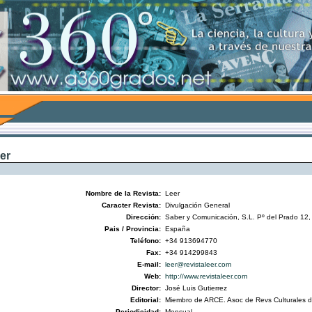
er
Nombre de la Revista:
Leer
Caracter Revista:
Divulgación General
Dirección:
Saber y Comunicación, S.L. Pº del Prado 12,
Pais / Provincia:
España
Teléfono:
+34 913694770
Fax:
+34 914299843
E-mail:
leer@revistaleer.com
Web:
http://www.revistaleer.com
Director:
José Luis Gutierrez
Editorial:
Miembro de ARCE. Asoc de Revs Culturales 
Periodicidad:
Mensual