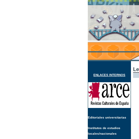
Le
ENLACES INTERNOS
Editoriales universitarias
Institutos de estudios
locales/nacionales