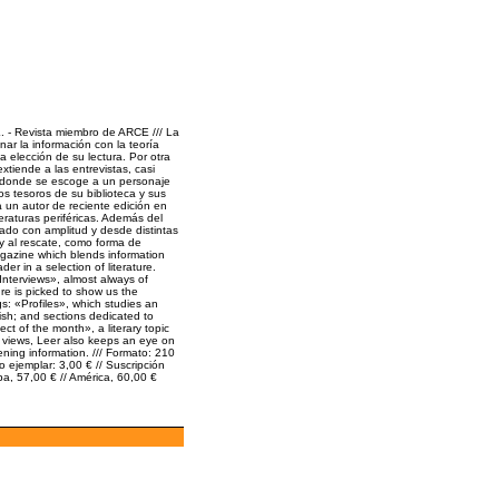
 Revista miembro de ARCE /// La
nar la información con la teoría
 la elección de su lectura. Por otra
xtiende a las entrevistas, casi
, donde se escoge a un personaje
s tesoros de su biblioteca y sus
 a un autor de reciente edición en
teraturas periféricas. Además del
atado con amplitud y desde distintas
 y al rescate, como forma de
magazine which blends information
ader in a selection of literature.
«Interviews», almost always of
re is picked to show us the
ngs: «Profiles», which studies an
sh; and sections dedicated to
ject of the month», a literary topic
f views, Leer also keeps an eye on
ning information. /// Formato: 210
 ejemplar: 3,00 € // Suscripción
a, 57,00 € // América, 60,00 €