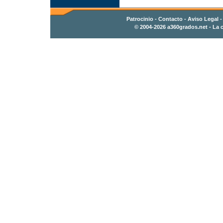
Patrocinio
-
Contacto
- Aviso Legal 
© 2004-2026
a360grados.net
- La c