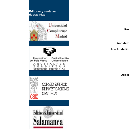
Editoras y revistas
destacadas:
Per
Año de 
Año fin de Pu
Obser