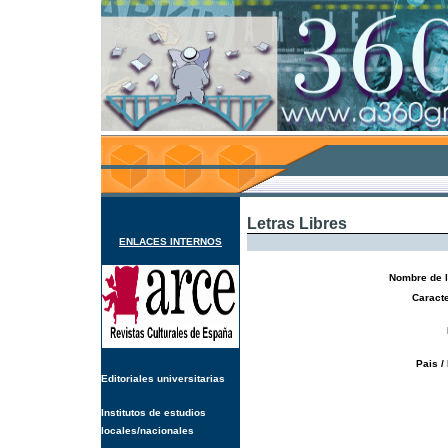
Letras Libres
ENLACES INTERNOS
Nombre de l
Caracte
Pais /
Editoriales universitarias
Institutos de estudios
locales/nacionales