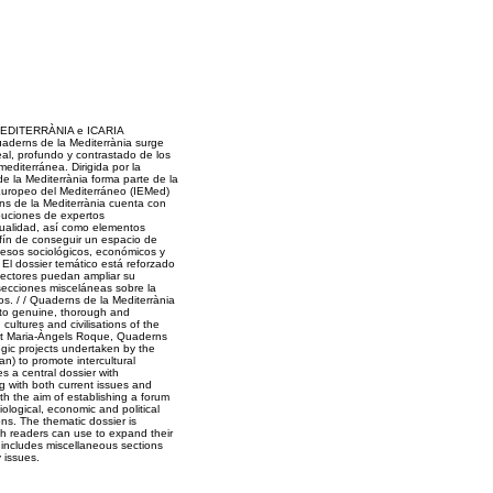
MEDITERRÀNIA e ICARIA
aderns de la Mediterrània surge
eal, profundo y contrastado de los
mediterránea. Dirigida por la
 la Mediterrània forma parte de la
 Europeo del Mediterráneo (IEMed)
rns de la Mediterrània cuenta con
buciones de expertos
ualidad, así como elementos
afín de conseguir un espacio de
cesos sociológicos, económicos y
. El dossier temático está reforzado
 lectores puedan ampliar su
 secciones misceláneas sobre la
rios. / / Quaderns de la Mediterrània
n to genuine, thorough and
ultures and civilisations of the
st Maria-Àngels Roque, Quaderns
tegic projects undertaken by the
n) to promote intercultural
s a central dossier with
ng with both current issues and
with the aim of establishing a forum
ological, economic and political
ons. The thematic dossier is
h readers can use to expand their
includes miscellaneous sections
y issues.