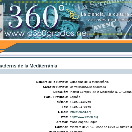
aderns de la Mediterrània
Nombre de la Revista:
Quaderns de la Mediterrània
Caracter Revista:
Universitaria/Especializada
Dirección:
Institut Europeu de la Mediterrània. C/ Giron
Pais / Provincia:
España
Teléfono:
+34932449750
Fax:
+34932470165
E-mail:
info@iemed.org
Web:
http://www.iemed.org
Director:
Maria-Àngels Roque
Editorial:
Miembro de ARCE. Asoc de Revs Culturales 
Periodicidad:
Semestral