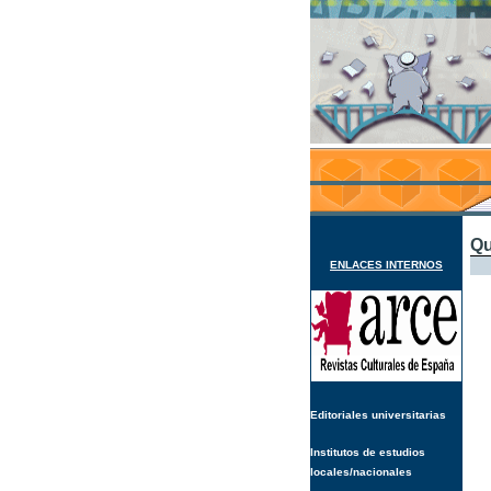
Qu
ENLACES INTERNOS
Editoriales universitarias
Institutos de estudios
locales/nacionales