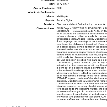
ISSN:
1577-9297
Año de Fundación:
2000
Año fin de Publicación:
Idioma:
Multilingüe
Soporte:
Papel y Digital
Temática:
Ciencias sociales / Solidaridad y cooperación
Observaciones:
EDITADA por l' INSTITUT EUROPEU DE LA 
EDITORIAL - Revista miembro de ARCE /// Qu
de la voluntad de contribuir al conocimiento r
países, culturas y civilizaciones de la cuenca 
antropóloga Maria-Àngels Roque, Quaderns de
línea de proyectos estratégicos del Instituto
para fomentar el diálogo intercultural. Quade
un dossier central donde aparecen las contri
internacionales que abordan aspectos de act
históricos, proporcionando visiones plurales 
debate sobre la mutación de valores, los pro
políticos de los diversos países y situaciones
por una selección de sitios web para que los
conocimiento y visión personal. Q.M. incluye
actualidad y otros aspectos artísticos y litera
is born out of a desire to make a contributio
substantiated knowledge about the countries, c
Mediterranean basin. Edited by anthropologi
de la Mediterrània belongs to the raft of stra
IEMed (European Institute of the Mediterranea
dialogue. Quaderns de la Mediterrània feature
contributions from international experts deali
historical aspects, providing pluralist visions 
for debate as to the changing values, the soci
processes of a range of countries and situati
supplemented by a selection of websites whic
knowledge and personal vantage point. Q.M. 
on current affairs and other artistic and literar