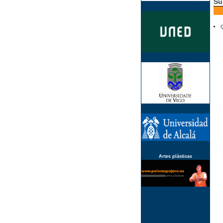
Su
Q
Artes plásticas