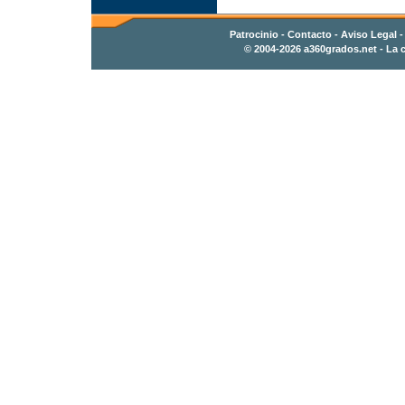
Patrocinio
-
Contacto
- Aviso Legal 
© 2004-2026
a360grados.net
- La c