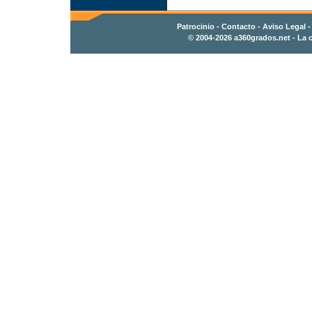
Patrocinio
-
Contacto
- Aviso Legal 
© 2004-2026
a360grados.net
- La c