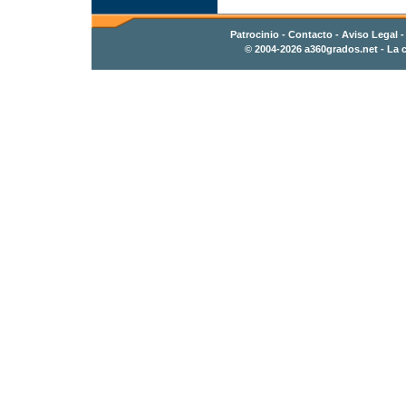
Patrocinio
-
Contacto
- Aviso Legal 
© 2004-2026
a360grados.net
- La c