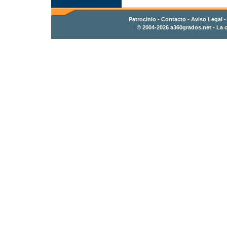
Patrocinio
-
Contacto
- Aviso Legal 
© 2004-2026
a360grados.net
- La c