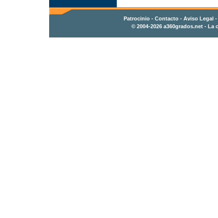
Patrocinio
-
Contacto
- Aviso Legal 
© 2004-2026
a360grados.net
- La c