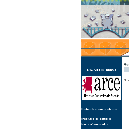
Re
ENLACES INTERNOS
No 
Editoriales universitarias
Institutos de estudios
locales/nacionales