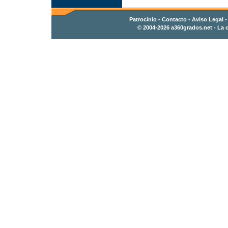
Patrocinio
-
Contacto
- Aviso Legal 
© 2004-2026
a360grados.net
- La c