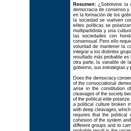
Resumen:
¿Sobrevive la d
democracia de consenso y 
en la formación de los gobi
la sociedad se vuelven co
elites políticas se polariz
multipartidista y una cultu
las sociedades con hond
consensual. Pero ello requie
voluntad de mantener la co
integrar a los distintos grup
resultado más probable es la
otra parte, la variable de l
gobierno, sus estrategias y
Does the democracy consen
of the consociational demo
arise in the constitution
cleavages of the society be
of the political elite polari
a political culture broken i
with deep cleavages, which
requires that the political
cohesion of the system and t
different groups and to carr
probable result is the uncert