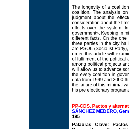
The longevity of a coalition
coalition. The analysis on
judgment about the effect
consideration about the time
effects over the system. I
government». Keeping in min
different facts. On the one
three parties in the city ha
are PSOE (Socialist Party),
order, this article will exam
of fulfilment of the politic
among political projects and 
will allow us to advance so
the every coalition in gove
data from 1999 and 2000 th
the failure of this minimal w
his pre electionary programs
PP-CDS. Pactos y alternat
SÁNCHEZ MEDERO, Gema
195
Palabras Clave: Pactos