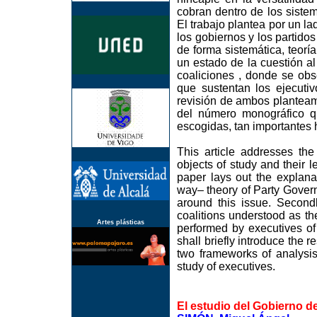
cobran dentro de los sistem
El trabajo plantea por un la
los gobiernos y los partido
de forma sistemática, teorí
un estado de la cuestión al
coaliciones , donde se obs
que sustentan los ejecuti
revisión de ambos planteami
del número monográfico q
escogidas, tan importantes 
This article addresses the
objects of study and their le
paper lays out the explanat
way– theory of Party Gover
around this issue. Secondl
coalitions understood as th
Artes plásticas
performed by executives of v
shall briefly introduce the 
two frameworks of analysi
study of executives.
El estudio del Gobierno de