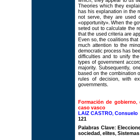
which, they appear to us t
Theories which they expla
has his explanation in the ru
not serve, they are used o
«opportunity». When the gov
seted out to calculate the r
that the used criteria are ap
Even so, the coalitions that
much attention to the mino
democratic process has been 
difficulties and to unify t
types of government accord
majority. Subsequently, on
based on the combination of 
rules of decision, with 
governments.
Formación de gobierno, d
caso vasco
LAIZ CASTRO, Consuelo
121
Palabras Clave: Eleccion
sociedad, elites, Sistemas 