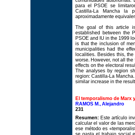
comunidades autónomas. E
para el PSOE se limitaro
Castilla-La Mancha la 
aproximadamente equivalen
The goal of this article i
established between the P
PSOE and IU in the 1999 loca
is that the inclusion of me
municipalities had the eff
localities. Besides this, th
worse. However, not all the
effects on the electoral re
The analyses by region sho
region: Castilla-La Mancha.
similar increase in the resu
El temporalismo de Marx y
RAMOS M., Alejandro
231
Resumen:
Este artículo in
calcular el valor de las me
ese método es «temporalis
se gasta el trabajo social 