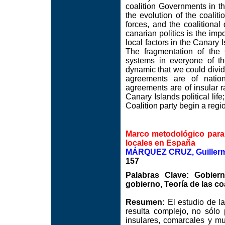
coalition Governments in the
the evolution of the coalit
forces, and the coalitiona
canarian politics is the imp
local factors in the Canary 
The fragmentation of the 
systems in everyone of th
dynamic that we could divide
agreements are of nation
agreements are of insular r
Canary Islands political life
Coalition party begin a regi
Marco metodológico para e
locales en España
MÁRQUEZ CRUZ, Guiller
157
Palabras Clave: Gobiern
gobierno, Teoría de las co
Resumen:
El estudio de las
resulta complejo, no sólo 
insulares, comarcales y mu