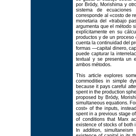
por Bródy, Morishima y otr
sistema de ecuaciones s
corresponde al «costo de re
monetaria del «trabajo p
argumenta que el método si
explícitamente en su cálcu
productos y de un proceso
cuenta la continuidad del pr
formas —capital dinero, cap
puede capturar la interrelac
textual y se presenta un 
ambos métodos.
This article explores som
commodities in simple dyn
because it pays careful att
spent in the production spher
proposed by Bródy, Morish
simultaneous equations. For
cost» of the inputs, inste
spent in a previous stage of
of conditions that Marx ac
existence of stocks of both
In addition, simultaneism
existence of capital in it