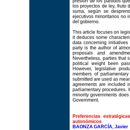
presión de los partidos qu
los proyectos de ley, fruto
suma, según se desprende
ejecutivos minoritarios no 
del gobierno.
This article focuses on legi
it deduces some characteri
data concerning initiative
party is the author of almo
proposals and amendmen
Nevertheless, parties that 
political weight been pas
However, legislative pro
members of parliamentary 
submitted are used as mean
agreements are included in
parliamentary procedures. I
minority governments does n
Government.
Preferencias estratégica
autonómicos
BAONZA GARCÍA, Javier