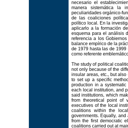
necesario el establecimi
manera sistemática la i
peculiaridades orgánico-func
de las coaliciones políti
político local. En la invest
aplicarlo a la formación d
esquema para el análisis de
referencia a los Gobiernos
balance empírico de la prác
de 1979 hasta las de 1999 
como referente emblemático
The study of political coalit
not only because of the diffe
insular areas, etc., but als
to set up a specific metho
production in a systematic
each local institution, and pa
said institutions, which ma
from theoretical point of 
executives of the local inst
coalitions within the loca
governments. Equally, and a
from the first democratic 
coalitions carried out at mai