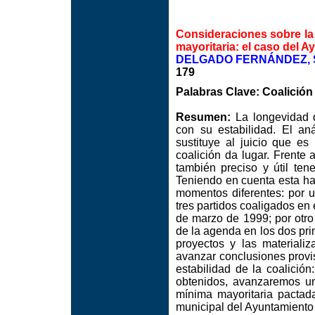
Consideraciones sobre la 
mayoritaria: el caso del 
DELGADO FERNÁNDEZ, Sa
179
Palabras Clave: Coalición 
Resumen:
La longevidad d
con su estabilidad. El an
sustituye al juicio que es
coalición da lugar. Frente 
también preciso y útil ten
Teniendo en cuenta esta ha
momentos diferentes: por u
tres partidos coaligados en
de marzo de 1999; por otro
de la agenda en los dos pr
proyectos y las materializ
avanzar conclusiones provis
estabilidad de la coalición
obtenidos, avanzaremos una
mínima mayoritaria pactada
municipal del Ayuntamient