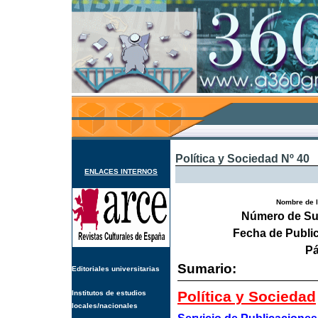
Política y Sociedad Nº 40
ENLACES INTERNOS
Nombre de l
Número de Su
Fecha de Publi
Pá
Sumario:
Editoriales universitarias
Política y Sociedad
Institutos de estudios
locales/nacionales