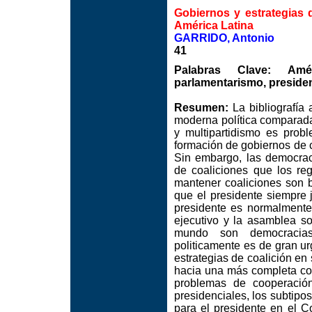
Gobiernos y estrategias 
América Latina
GARRIDO, Antonio
41
Palabras Clave: Amér
parlamentarismo, preside
Resumen:
La bibliografía
moderna política comparada
y multipartidismo es probl
formación de gobiernos de c
Sin embargo, las democrac
de coaliciones que los re
mantener coaliciones son b
que el presidente siempre j
presidente es normalmente
ejecutivo y la asamblea s
mundo son democracias p
politicamente es de gran urg
estrategias de coalición en
hacia una más completa co
problemas de cooperación
presidenciales, los subtipos
para el presidente en el C