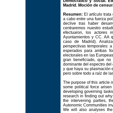
Democrático y Social. E
Madrid. Moción de censur
Resumen:
El artículo trat
a cabo entre una fuerza pol
declive tras haber desar
centraremos nuestro estu
efectuaron, los actores i
Ayuntamientos y CC. AA qu
caso de Madrid). Analiz
perspectivas temporales: a
esperados para ambas for
electorales en las Europeas
gran beneficiado, que no 
dominante del espectro del 
y que haya su plasmación 
pero sobre todo a raíz de l
The purpose of this article 
some political force arisen
developing governing tasks 
research in finding out wh
the intervening parties, t
Autonomic Communities invo
We will also analyses th