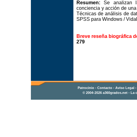
Resumen:
Se analizan la
conciencia y acción de una
Técnicas de análisis de dat
SPSS para Windows / Vida
Breve reseña biográfica d
279
Patrocinio
-
Contacto
- Aviso Legal 
© 2004-2026
a360grados.net
- La c