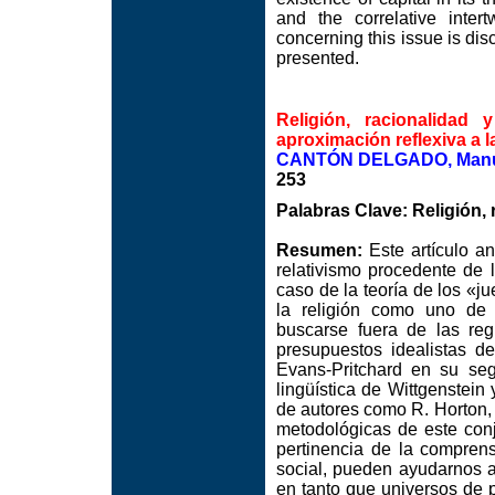
and the correlative intert
concerning this issue is di
presented.
Religión, racionalidad 
aproximación reflexiva a l
CANTÓN DELGADO, Manu
253
Palabras Clave: Religión, 
Resumen:
Este artículo ana
relativismo procedente de l
caso de la teoría de los «j
la religión como uno de 
buscarse fuera de las reg
presupuestos idealistas de
Evans-Pritchard en su seg
lingüística de Wittgenstein 
de autores como R. Horton, 
metodológicas de este con
pertinencia de la comprens
social, pueden ayudarnos a
en tanto que universos de p