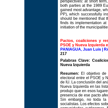
perspectives: at short term
both parties at the 1989 Eu
gained most advantage, whic
PP), which successfully inst
should be mentioned that th
finds its implementation at 
initiation of the municipali
Pactos, coaliciones y res
PSOE y Nueva Izquierda e
PANIAGUA, Juan Luis | R
217
Palabras Clave: Coalicio
Nueva Izquierda
Resumen:
El objetivo de 
electoral entre el PSOE y 
de IU. La conclusión del aná
Nueva Izquierda en las lis
produjo que en esos lugare
presencia de ese pacto afec
Sin embargo, no toda la 
socialistas. Los efectos so