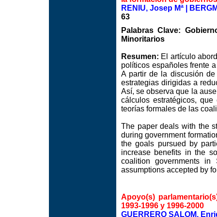
RENIU, Josep Mª | BERGM
63
Palabras Clave: Gobierno
Minoritarios
Resumen:
El artículo abord
políticos españoles frente 
A partir de la discusión de
estrategias dirigidas a red
Así, se observa que la ause
cálculos estratégicos, qu
teorías formales de las coal
The paper deals with the st
during government formation
the goals pursued by parti
increase benefits in the 
coalition governments in 
assumptions accepted by form
Apoyo(s) parlamentario(s
1993-1996 y 1996-2000
GUERRERO SALOM, Enri