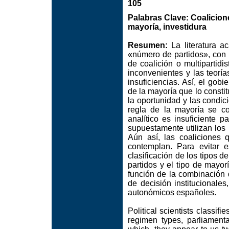
105
Palabras Clave: Coalicione
mayoría, investidura
Resumen:
La literatura a
«número de partidos», con 
de coalición o multipartidi
inconvenientes y las teorí
insuficiencias. Así, el gob
de la mayoría que lo constitu
la oportunidad y las condic
regla de la mayoría se co
analítico es insuficiente p
supuestamente utilizan los
Aún así, las coaliciones
contemplan. Para evitar e
clasificación de los tipos 
partidos y el tipo de mayor
función de la combinación d
de decisión institucionale
autonómicos españoles.
Political scientists classi
regimen types, parliamenta