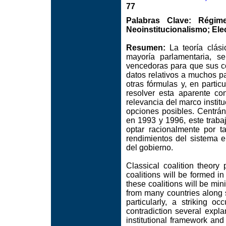
77
Palabras Clave: Régime
Neoinstitucionalismo; Elec
Resumen:
La teoría clási
mayoría parlamentaria, s
vencedoras para que sus co
datos relativos a muchos pa
otras fórmulas y, en partic
resolver esta aparente co
relevancia del marco institu
opciones posibles. Centrá
en 1993 y 1996, este trabaj
optar racionalmente por ta
rendimientos del sistema e
del gobierno.
Classical coalition theory 
coalitions will be formed in
these coalitions will be min
from many countries along 
particularly, a striking o
contradiction several expl
institutional framework and