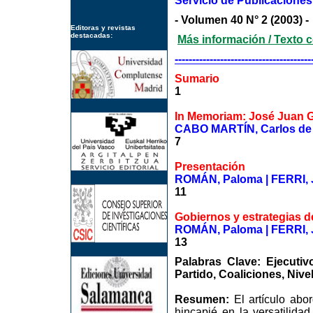
Servicio de Publicacione
- Volumen 40 N° 2 (2003) -
Editoras y revistas
destacadas:
Más información / Texto 
---------------------------------------
Sumario
1
In Memoriam: José Juan 
CABO MARTÍN, Carlos de
7
Presentación
ROMÁN, Paloma | FERRI, 
11
Gobiernos y estrategias d
ROMÁN, Paloma | FERRI, 
13
Palabras Clave: Ejecutiv
Partido, Coaliciones, Niv
Resumen:
El artículo abo
hincapié en la versatilida