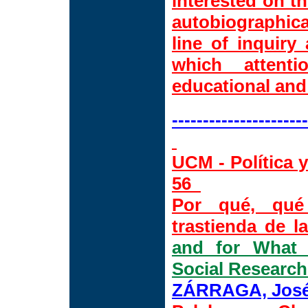
interested on t
autobiographica
line of inquiry
which attent
educational and 
----------------------
UCM - Política y
56
Por qué, qué
trastienda de la
and for What
Social Resear
ZÁRRAGA, José