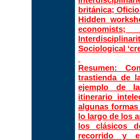
Interdisciplin
británica; Ofici
Hidden worksh
economists
Interdisciplinar
Sociological ‘cr
Resumen:
Como
trastienda de l
ejemplo de la
itinerario intel
algunas formas y
lo largo de los 
los clásicos d
recorrido y e