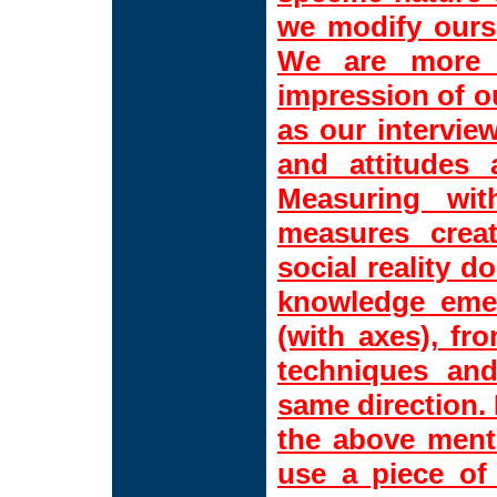
we modify ours
We are more 
impression of ou
as our intervie
and attitudes 
Measuring wit
measures creat
social reality d
knowledge eme
(with axes), fr
techniques and
same direction.
the above menti
use a piece of