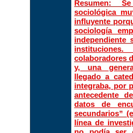
Resumen:
Se t
sociológica m
influyente porq
sociología emp
independiente 
institucione
colaboradores d
y, una gener
llegado a cate
integraba, por 
antecedente d
datos de enc
secundarios” (e
línea de invest
no podía ser d