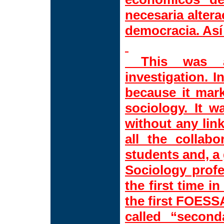
necesaria altera
democracia. Así
This was a v
investigation. I
because it mar
sociology. It 
without any link
all the collab
students and, a
Sociology profe
the first time i
the first FOESSA
called “second