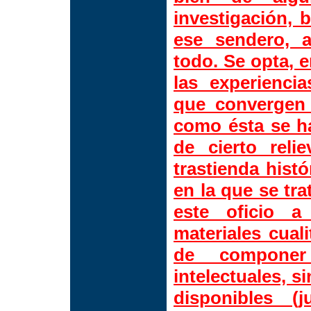
investigación, 
ese sendero, 
todo. Se opta, 
las experienci
que convergen e
como ésta se h
de cierto rel
trastienda histó
en la que se tr
este oficio a
materiales cuali
de componer 
intelectuales, s
disponibles 