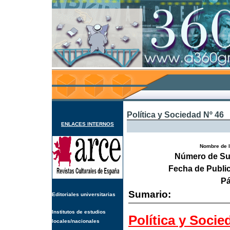
Política y Sociedad Nº 46
ENLACES INTERNOS
Nombre de l
Número de Su
Fecha de Publi
Pá
Sumario:
Editoriales universitarias
Institutos de estudios
Política y Socie
locales/nacionales