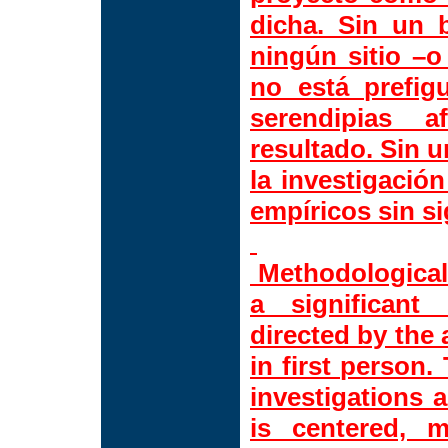
dicha. Sin un 
ningún sitio –o
no está prefig
serendipias 
resultado. Sin u
la investigaci
empíricos sin si
Methodological
a significant 
directed by the
in first person.
investigations a
is centered, 