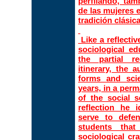
perfilando, tam
de las mujeres e
tradición clásic
Like a reflecti
sociological e
the partial re
itinerary, the 
forms and scie
years, in a perm
of the social s
reflection he 
serve to defe
students that
sociological cra