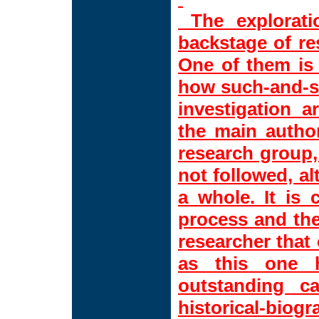
The explorati
backstage of re
One of them is 
how such-and-s
investigation a
the main autho
research group, 
not followed, al
a whole. It is
process and the
researcher that 
as this one 
outstanding c
historical-biog