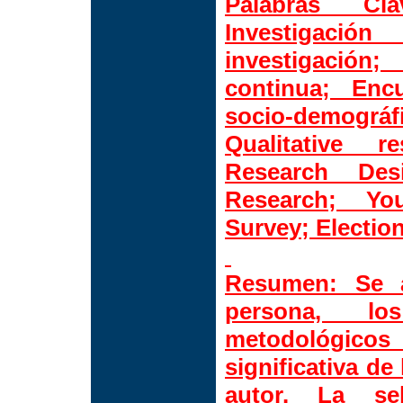
Palabras Cla
Investigaci
investigació
continua; Enc
socio-demográfi
Qualitative r
Research Des
Research; Yo
Survey; Election
Resumen:
Se a
persona, los
metodológic
significativa de
autor. La sel