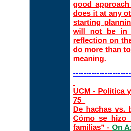
good approach 
does it at any o
starting planni
will not be in 
reflection on th
do more than to
meaning.
----------------------
UCM - Política y
75
De hachas vs. b
Cómo se hizo “
familias”
-
On Ax