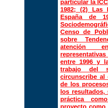
particular la IC
1982; (2) Las
España de 19
Sociodemográf
Censo de Pobl
sobre Tendenc
atención en
representativa
entre 1996 y l
trabajo del 
circunscribe al
de los procesos
los resultados,
práctica como
proyecto como e