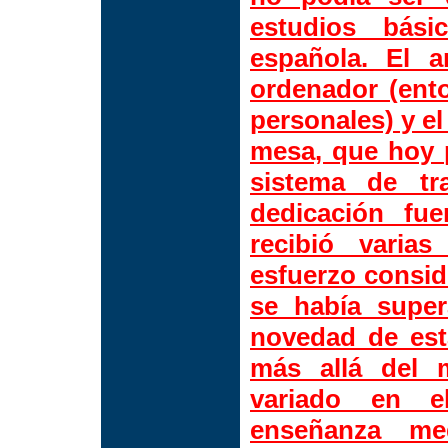
estudios bási
española. El a
ordenador (ent
personales) y el
mesa, que hoy 
sistema de tr
dedicación fu
recibió varia
esfuerzo consid
se había super
novedad de esta
más allá del 
variado en e
enseñanza me