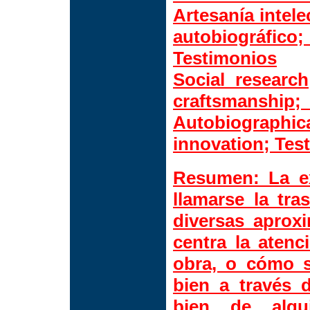
Artesanía intele
autobiográfi
Testimonios
Social research
craftsmansh
Autobiograph
innovation; Tes
Resumen:
La ex
llamarse la tra
diversas aprox
centra la atenc
obra, o cómo s
bien a través d
bien de alg