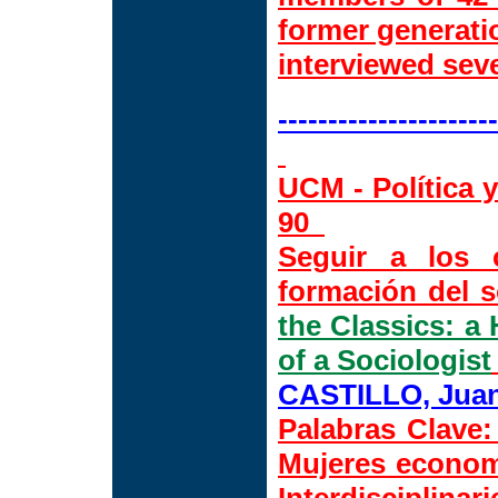
former generatio
interviewed seve
---------------------
UCM - Política y
90
Seguir a los c
formación del 
the Classics: a
of a Sociologist
CASTILLO, Jua
Palabras Clave
:
Mujeres econom