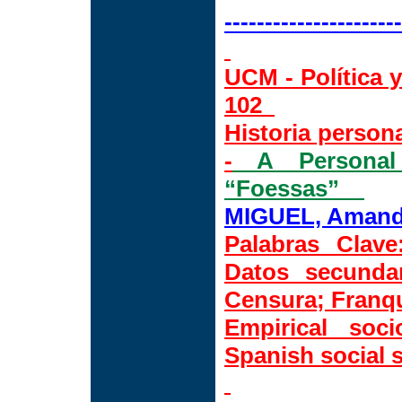
----------------------
UCM - Política y
102
Historia person
-
A Personal 
“Foessas”
MIGUEL, Amand
Palabras Clave
Datos secundar
Censura; Franq
Empirical soc
Spanish social 