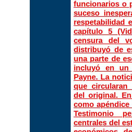
funcionarios o 
suceso inesper
respetabilidad e
capítulo 5 (Vi
censura del v
distribuyó de 
una parte de ese
incluyó en un
Payne. La notici
que circularan
del original. E
como apéndice e
Testimonio p
centrales del e
económicos de