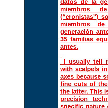
datos de la ge
miembros de
(“cronistas”) s
miembros de 
generación ante
35 familias equ
antes.
I usually tell
with scalpels i
axes because so
fine cuts of th
the latter. This 
precision tec
specific nature 