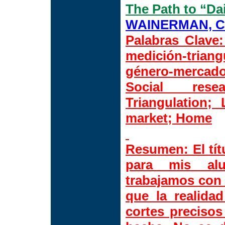
The Path to “Dai
WAINERMAN, Ca
Palabras Clave
medición-trian
género-mercado
Social resea
Triangulation;
market; Home
Resumen:
El tí
para mis alu
trabajamos con 
que la realida
cortes precisos