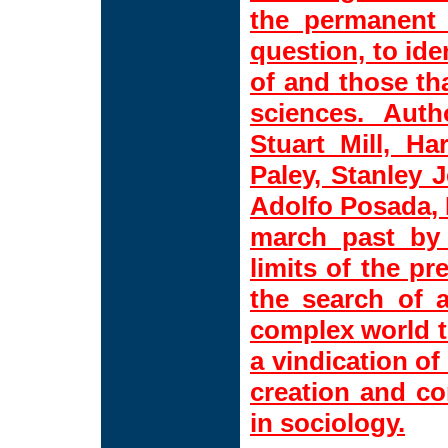
the permanent 
question, to ide
of and those tha
sciences. Aut
Stuart Mill, Ha
Paley, Stanley 
Adolfo Posada, 
march past by 
limits of the pr
the search of a
complex world th
a vindication of
creation and con
in sociology.