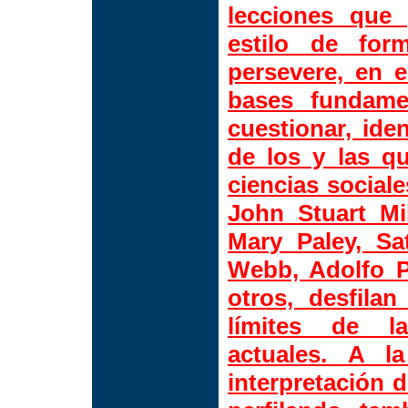
lecciones que
estilo de for
persevere, en e
bases fundame
cuestionar, iden
de los y las q
ciencias social
John Stuart Mil
Mary Paley, Sa
Webb, Adolfo P
otros, desfilan
límites de la
actuales. A 
interpretación 