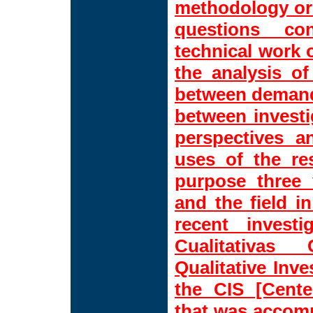
methodology or t
questions con
technical work o
the analysis of
between demand 
between investi
perspectives a
uses of the res
purpose three 
and the field i
recent investi
Cualitativas
Qualitative Inve
the CIS [Center
that was accomp