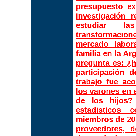
presupuesto ex
investigación 
estudiar la
transformacion
mercado labor
familia en la Ar
pregunta es: ¿h
participación 
trabajo fue ac
los varones en e
de los hijos?
estadísticos
miembros de 200
proveedores, 