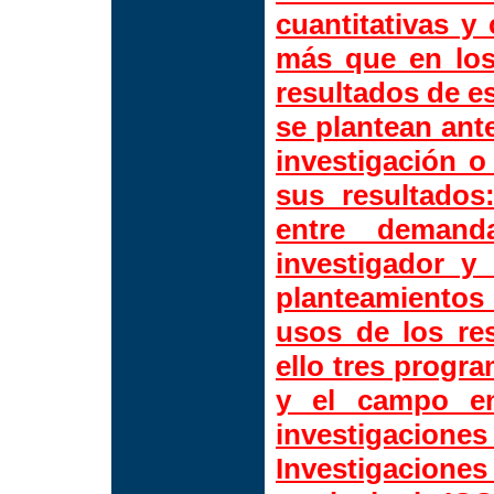
cuantitativas y 
más que en los
resultados de e
se plantean ante
investigación o
sus resultado
entre demand
investigador y
planteamientos
usos de los res
ello tres progr
y el campo en
investigacio
Investigaciones