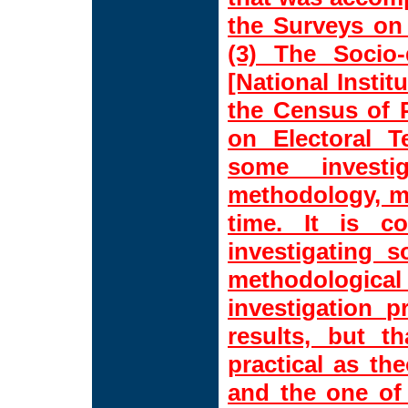
the Surveys on
(3) The Socio
[National Instit
the Census of P
on Electoral T
some investig
methodology, m
time. It is c
investigating s
methodologica
investigation 
results, but t
practical as the
and the one of 