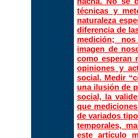
hacha. No se d
técnicas y met
naturaleza espec
diferencia de l
medición; no
imagen de noso
como esperan n
opiniones y ac
social. Medir “
una ilusión de p
social, la vali
que mediciones 
de variados tipo
temporales, ma
este artículo 