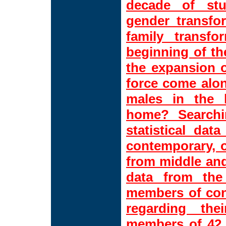
decade of stu
gender transfo
family transfo
beginning of th
the expansion o
force come alon
males in the 
home? Searchi
statistical dat
contemporary, o
from middle and
data from the
members of cont
regarding the
members of 42 f