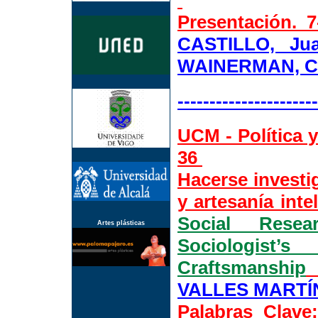
Presentación.
7
CASTILLO, Ju
WAINERMAN, Ca
----------------------
UCM - Política y
36
Hacerse investig
y artesanía inte
Social Resea
Artes plásticas
Sociologist
Craftsmanship
VALLES MARTÍN
Palabras Clave