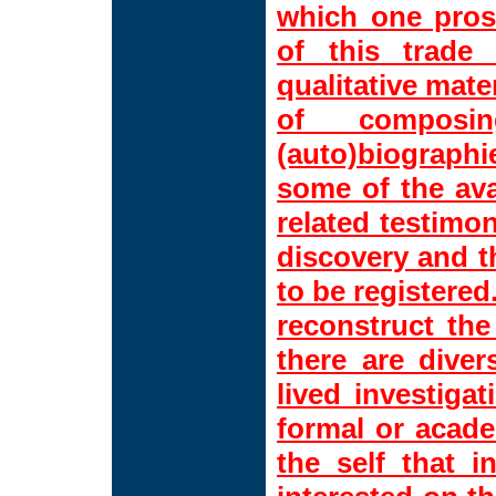
which one pros
of this trade
qualitative mate
of composin
(auto)biograph
some of the ava
related testimo
discovery and t
to be registered.
reconstruct the
there are diver
lived investiga
formal or acade
the self that i