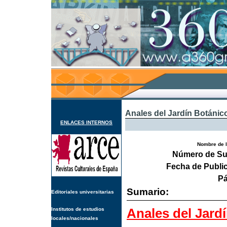
Anales del Jardín Botánic
ENLACES INTERNOS
Nombre de l
Número de Su
Fecha de Publi
Pá
Sumario:
Editoriales universitarias
Anales del Jard
Institutos de estudios
locales/nacionales