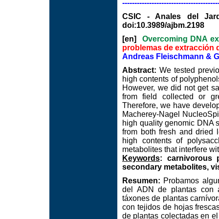
---------------------------------------
CSIC - Anales del Jard
doi:10.3989/ajbm.2198
[en]
Overcoming DNA extr
problemas de extracción 
Andreas Fleischmann & 
Abstract:
We tested previou
high contents of polyphenol
However, we did not get sati
from field collected or 
Therefore, we have develop
Macherey-Nagel NucleoSpin® 
high quality genomic DNA s
from both fresh and dried l
high contents of polysac
metabolites that interfere w
Keywords
: carnivorous 
secondary metabolites, v
Resumen:
Probamos alguno
del ADN de plantas con al
táxones de plantas carnívo
con tejidos de hojas fresca
de plantas colectadas en e