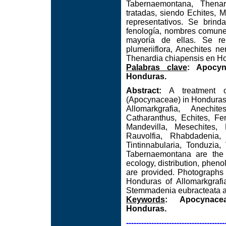
Tabernaemontana, Thenard
tratadas, siendo Echites, 
representativos. Se brinda
fenología, nombres comune
mayoría de ellas. Se re
plumeriiflora, Anechites 
Thenardia chiapensis en H
Palabras clave
: Apocyn
Honduras.
Abstract:
A treatment of
(Apocynaceae) in Honduras, 
Allomarkgrafia, Anechi
Catharanthus, Echites, Fe
Mandevilla, Mesechites, 
Rauvolfia, Rhabdadenia,
Tintinnabularia, Tonduzia,
Tabernaemontana are the 
ecology, distribution, phe
are provided. Photographs 
Honduras of Allomarkgrafia
Stemmadenia eubracteata and
Keywords
: Apocynacea
Honduras.
---------------------------------------