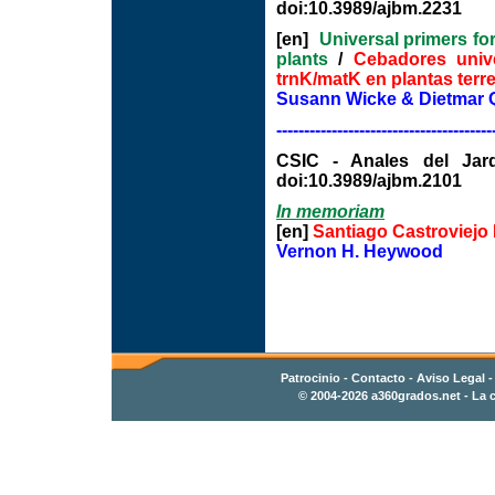
doi:10.3989/ajbm.2231
[en]
Universal primers for
plants
/
Cebadores unive
trnK/matK en plantas terre
Susann Wicke & Dietmar 
---------------------------------------
CSIC - Anales del Jard
doi:10.3989/ajbm.2101
In memoriam
[en]
Santiago Castroviejo 
Vernon H. Heywood
Patrocinio
-
Contacto
- Aviso Legal 
© 2004-2026
a360grados.net
- La c