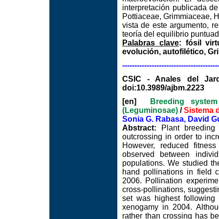
interpretación publicada d
Pottiaceae, Grimmiaceae, 
vista de este argumento, r
teoría del equilibrio puntuad
Palabras clave
: fósil vi
evolución, autofilético, 
---------------------------------------
CSIC - Anales del Jard
doi:10.3989/ajbm.2223
[en]
Breeding syste
(Leguminosae)
/
Sistema 
Sonia G. Rabasa, David G
Abstract:
Plant breeding
outcrossing in order to inc
However, reduced fitness
observed between individ
populations. We studied th
hand pollinations in field
2006. Pollination experime
cross-pollinations, suggestin
set was highest following
xenogamy in 2004. Althou
rather than crossing has be