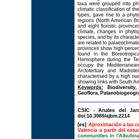
taxa were grouped into ph
climatic classification of 
types, gave rise to a phyto
regions (North American Bo
and eight floristic provinc
climate, changes in phyt
species, and by its characte
are related to palaeoclima
provinces show high percen
found in the Boreotropica
Hemisphere during the Terti
occupy the Mediterranean
Arctotertiary and Madroter
characterised by a high num
showing links with South Am
Keywords:
Biodiversity, 
Geoflora, Palaeobiogeogr
---------------------------------------
CSIC - Anales del Jard
doi:10.3989/ajbm.2214
[es]
Aproximación a las c
Valencia a partir del est
communities in l’Albufer