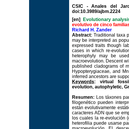
CSIC - Anales del Jard
doi:10.3989/ajbm.2224
[en]
Evolutionary analysis
evolutivo de cinco familias
Richard H. Zander
Abstract:
Traditional taxa 
may be interpreted as popula
expressed traits though lab
cases in which re-evoluti
heterophyly may be used t
macroevolution. Descent wit
published cladograms of m
Hypopterygiaceae, and Mni
inferred ancestors are suppo
Keywords
: virtual foss
evolution, autophyletic, 
Resumen:
Los táxones para
filogenético pueden inter
están evolutivamente estáti
caracteres ADN que se empl
los cuales la re-evolución 
heterofilia puede usarse para
macroevolución. El desc