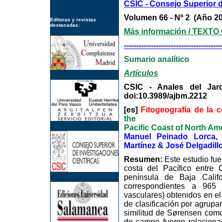
CSIC - Consejo Superior d
Volumen 66 - Nº 2 (Añ
Editoras y revistas
destacadas:
Más información / TEXT
---------------------------------------
Sumario analítico
Artículos
CSIC - Anales del Jard
doi:10.3989/ajbm.2212
[es]
Fitogeografía de la 
the
Pacific Coast of North Ame
Manuel Peinado Lorca, 
Martínez & José Delgadill
Resumen:
Este estudio fue 
costa del Pacífico entre 
península de Baja Califo
correspondientes a 965 i
vasculares) obtenidos en e
de clasificación por agrupa
similitud de Sørensen como 
de campo fueron relacionad