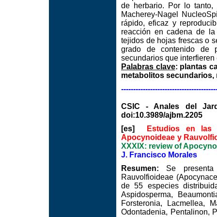
de herbario. Por lo tanto,
Macherey-Nagel NucleoSpin
rápido, eficaz y reproduc
reacción en cadena de la
tejidos de hojas frescas o s
grado de contenido de po
secundarios que interfieren 
Palabras clave
: plantas c
metabolitos secundarios,
---------------------------------------
CSIC - Anales del Jard
doi:10.3989/ajbm.2205
[es]
Estudios en las 
Apocynoideae y Rauvolfi
XXXIX: review of Apocyno
J. Francisco Morales
Resumen:
Se presenta u
Rauvolfioideae (Apocynace
de 55 especies distribuid
Aspidosperma, Beaumontia
Forsteronia, Lacmellea, M
Odontadenia, Pentalinon, 