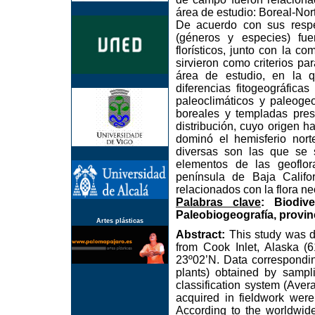
área de estudio: Boreal-Nor
De acuerdo con sus respec
(géneros y especies) fue
florísticos, junto con la c
sirvieron como criterios par
área de estudio, en la q
diferencias fitogeográfica
paleoclimáticos y paleogeo
boreales y templadas pre
distribución, cuyo origen ha
dominó el hemisferio norte
diversas son las que se 
elementos de las geoflora
península de Baja Califo
relacionados con la flora n
Palabras clave
: Biodive
Paleobiogeografía, provinc
Artes plásticas
Abstract:
This study was de
from Cook Inlet, Alaska (6
23º02’N. Data correspondin
plants) obtained by sampl
classification system (Aver
acquired in fieldwork were
According to the worldwide