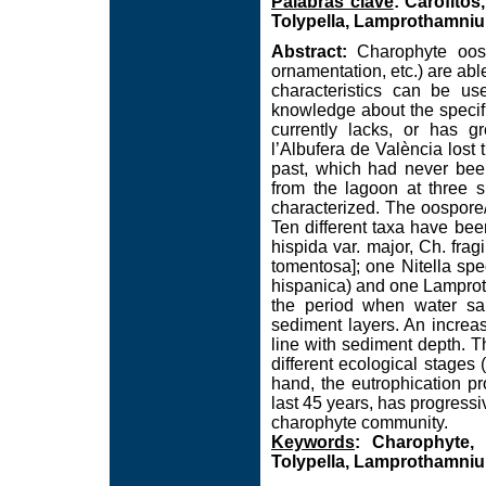
Palabras clave
: Carófitos
Tolypella, Lamprothamni
Abstract:
Charophyte oospo
ornamentation, etc.) are abl
characteristics can be use
knowledge about the specifi
currently lacks, or has g
l’Albufera de València lost
past, which had never been
from the lagoon at three 
characterized. The oospore/
Ten different taxa have bee
hispida var. major, Ch. fragi
tomentosa]; one Nitella spe
hispanica) and one Lamprot
the period when water sa
sediment layers. An increa
line with sediment depth. T
different ecological stages 
hand, the eutrophication p
last 45 years, has progressi
charophyte community.
Keywords
: Charophyte, 
Tolypella, Lamprothamni