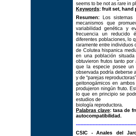
seems to be not as rare in p
Keywords
: fruit set, hand
Resumen:
Los sistemas r
mecanismos que promueve
variabilidad genética y 
frecuencia un reducido é
diferentes poblaciones, lo
raramente entre individuos 
de Colutea hispanica medi
en una población situada
obtuvieron frutos tanto por
que la especie posee un s
observada podría deberse a
y de “parejas reproductoras”
geitonogámicos en ambos 
produjeron ningún fruto. E
lo que en principio se pod
estudios de
biología reproductora.
Palabras clave
: tasa de f
autocompatibilidad.
---------------------------------------
CSIC - Anales del Jard