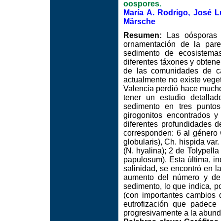
oospores.
María A. Rodrigo, José L
Märsche
Resumen:
Las oósporas de
ornamentación de la pare
sedimento de ecosistemas 
diferentes táxones y obtene
de las comunidades de ca
actualmente no existe vege
Valencia perdió hace mucho
tener un estudio detalla
sedimento en tres puntos
girogonitos encontrados 
diferentes profundidades d
corresponden: 6 al género C
globularis), Ch. hispida var
(N. hyalina); 2 de Tolypell
papulosum). Esta última, i
salinidad, se encontró en 
aumento del número y de 
sedimento, lo que indica, p
(con importantes cambios d
eutrofización que padece
progresivamente a la abunda