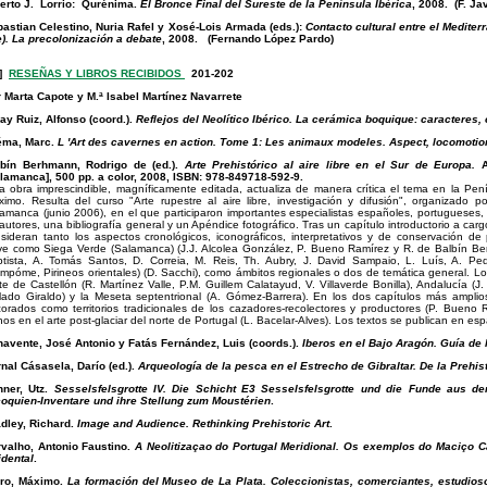
erto J. Lorrio: Qurénima.
El Bronce Final del Sureste de la Península Ibérica
, 2008. (F. J
astian Celestino, Nuria Rafel y Xosé-Lois Armada (eds.):
Contacto cultural entre el Mediterrá
). La precolonización a debate
, 2008. (Fernando López Pardo)
s]
RESEÑAS Y LIBROS RECIBIDOS
201-202
 Marta Capote y M.ª Isabel Martínez Navarrete
ay Ruiz, Alfonso (coord.).
Reflejos del Neolítico Ibérico. La cerámica boquique: caracteres, 
éma, Marc.
L 'Art des cavernes en action. Tome 1: Les animaux modeles. Aspect, locomoti
lbín Berhmann, Rodrigo de (ed.).
Arte Prehistórico al aire libre en el Sur de Europa.
A
lamanca], 500 pp. a color, 2008, ISBN: 978-849718-592-9.
a obra imprescindible, magníficamente editada, actualiza de manera crítica el tema en la Peníns
ximo. Resulta del curso "Arte rupestre al aire libre, investigación y difusión", organizado 
amanca (junio 2006), en el que participaron importantes especialistas españoles, portugueses, 
autores, una bibliografía general y un Apéndice fotográfico. Tras un capítulo introductorio a cargo
sideran tanto los aspectos cronológicos, iconográficos, interpretativos y de conservación de
ve como Siega Verde (Salamanca) (J.J. Alcolea González, P. Bueno Ramírez y R. de Balbín Be
tista, A. Tomás Santos, D. Correia, M. Reis, Th. Aubry, J. David Sampaio, L. Luís, A. Pe
mpóme, Pirineos orientales) (D. Sacchi), como ámbitos regionales o dos de temática general. Los
te de Castellón (R. Martínez Valle, P.M. Guillem Calatayud, V. Villaverde Bonilla), Andalucía (J
lado Giraldo) y la Meseta septentrional (A. Gómez-Barrera). En los dos capítulos más amplio
orados como territorios tradicionales de los cazadores-recolectores y productores (P. Bueno 
nos en el arte post-glaciar del norte de Portugal (L. Bacelar-Alves). Los textos se publican en es
avente, José Antonio y Fatás Fernández, Luis (coords.).
Iberos en el Bajo Aragón. Guía de l
nal Cásasela, Darío (ed.).
Arqueología de la pesca en el Estrecho de Gibraltar. De la Prehist
hner, Utz.
Sesselsfelsgrotte IV. Die Schicht E3 Sesselsfelsgrotte und die Funde aus d
oquien-Inventare und ihre Stellung zum Moustérien
.
dley, Richard.
Image and Audience. Rethinking Prehistoric Art
.
valho, Antonio Faustino.
A Neolitizaçao do Portugal Meridional. Os exemplos do Maciço C
dental
.
rro, Máximo.
La formación del Museo de La Plata. Coleccionistas, comerciantes, estudiosos