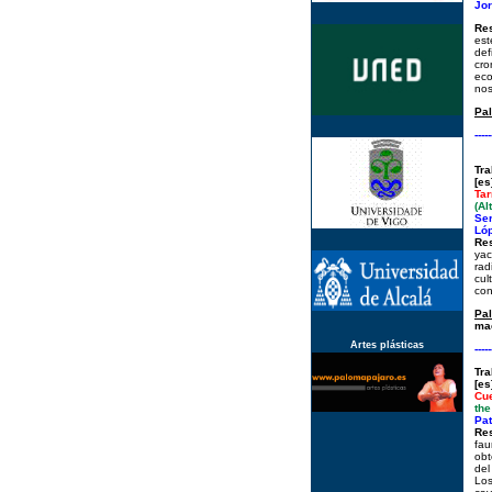
Jor
Re
est
def
cro
eco
nos
Pal
-----
Tra
[e
Tar
(Al
Ser
Lóp
Re
yac
rad
cul
con
Pa
mac
Artes plásticas
-----
Tra
[e
Cue
the
Pat
Re
fau
obt
del
Los