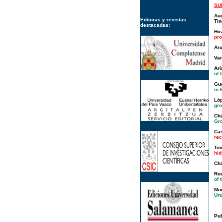
SU
Aug
Editoras y revistas
Tin
destacadas:
Hir
pro
Aru
Var
Ari
of 
Gue
in 
Ló
gro
Chá
Gro
Cas
rec
To
hid
Cha
Rod
of 
Mon
Ur
Pub