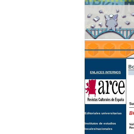
Bo
ENLACES INTERNOS
Su
B
Editoriales universitarias
Institutos de estudios
Vol
Rev
locales/nacionales