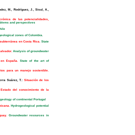
dez, M., Rodríguez, J., Sisul, A.,
crónica de las potencialidades,
problems and perspectives
hile
ological zones of Colombia.
subterránea en Costa Rica.
State
alvador.
Analysis of groundwater
 en España.
State of the art of
etos para un manejo sostenible.
erra Suárez, T.:
Situación de los
:
Estado del conocimiento de la
geology of continental Portugal
nicana.
Hydrogeological potential
guay.
Groundwater resources in