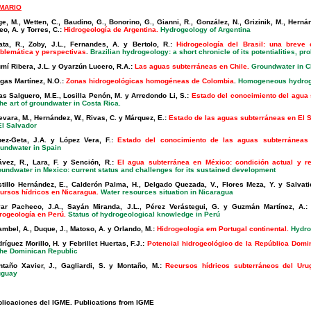
MARIO
e, M., Wetten, C., Baudino, G., Bonorino, G., Gianni, R., González, N., Grizinik, M., Hernán
eo, A. y Torres, C.:
Hidrogeología de Argentina
.
Hydrogeology of Argentina
ata, R., Zoby, J.L., Fernandes, A. y Bertolo, R.:
Hidrogeología del Brasil: una breve 
blemática y perspectivas
.
Brazilian hydrogeology: a short chronicle of its potentialities, 
mí Ribera, J.L. y Oyarzún Lucero, R.A.:
Las aguas subterráneas en Chile.
Groundwater in C
gas Martínez, N.O.:
Zonas hidrogeológicas homogéneas de Colombia
.
Homogeneous hydroge
as Salguero, M.E., Losilla Penón, M. y Arredondo Li, S.:
Estado del conocimiento del agua 
the art of groundwater in Costa Rica.
vara, M., Hernández, W., Rivas, C. y Márquez, E.:
Estado de las aguas subterráneas en El S
El Salvador
pez-Geta, J.A. y López Vera, F.:
Estado del conocimiento de las aguas subterráneas
undwater in Spain
vez, R., Lara, F. y Sención, R.:
El agua subterránea en México: condición actual y r
undwater in Mexico: current status and challenges for its sustained development
tillo Hernández, E., Calderón Palma, H., Delgado Quezada, V., Flores Meza, Y. y Salvati
ursos hídricos en Nicaragua.
Water resources situation in Nicaragua
var Pacheco, J.A., Sayán Miranda, J.L., Pérez Verástegui, G. y Guzmán Martínez, A.
rogeología en Perú.
Status of hydrogeological knowledge in Perú
mbel, A., Duque, J., Matoso, A. y Orlando, M.:
Hidrogeologia em Portugal continental.
Hydro
ríguez Morillo, H. y Febrillet Huertas, F.J.:
Potencial hidrogeológico de la República Domi
the Dominican Republic
taño Xavier, J., Gagliardi, S. y Montaño, M.:
Recursos hídricos subterráneos del Uru
uguay
licaciones del IGME. Publications from IGME