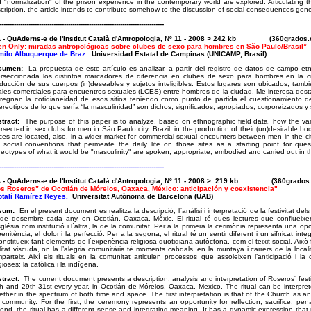
 "normalization" of the prison experience in the contemporary world are explored. Articulating t
cription, the article intends to contribute somehow to the discussion of social consequences ge
-------------------------------------------------------------------------------
A - QuAderns-e de l'Institut Català d'Antropologia, Nº 11 - 2008 > 242 kb (360grado
n Only: miradas antropológicas sobre clubes de sexo para hombres en São Paulo/Brasil”
ilo Albuquerque de Braz.
Universidad Estatal de Campinas (UNICAMP, Brasil)
sumen:
La propuesta de este artículo es analizar, a partir del registro de datos de campo e
erseccionada los distintos marcadores de diferencia en clubes de sexo para hombres en la c
ducción de sus cuerpos (in)deseables y sujetos inteligibles. Estos lugares son ubicados, ta
ales comerciales para encuentros sexuales (LCES) entre hombres de la ciudad. Me interesa dest
regnan la cotidianeidad de esos sitios teniendo como punto de partida el cuestionamiento de
ereotipos de lo que sería “la masculinidad” son dichos, significados, apropiados, corporeizados y 
tract:
The purpose of this paper is to analyze, based on ethnographic field data, how the var
ersected in sex clubs for men in São Paulo city, Brazil, in the production of their (un)desirable bo
ces are located, also, in a wider market for commercial sexual encounters between men in the city
 social conventions that permeate the daily life on those sites as a starting point for que
reotypes of what it would be "masculinity" are spoken, appropriate, embodied and carried out in 
-------------------------------------------------------------------------------
A - QuAderns-e de l'Institut Català d'Antropologia, Nº 11 - 2008 > 219 kb (360grad
s Roseros” de Ocotlán de Mórelos, Oaxaca, México: anticipación y coexistencia"
talí Ramírez Reyes.
Universitat Autònoma de Barcelona (UAB)
sum:
En el present document es realitza la descripció, l`anàlisi i interpretació de la festivitat de
de desembre cada any, en Ocotlán, Oaxaca, Mèxic. El ritual té dues lectures que conflueixen
sglésia com institució i l´altra, la de la comunitat. Per a la primera la cerimònia representa una oportu
penitència, el dolor i la perfecció. Per a la segona, el ritual té un sentir diferent i un sifnicat i
onstitueix tant elements de l`experiència religiosa quotidiana autòctona, com el teixit social. Això 
litat viscuda, on la l’alegria comunitària té moments cabdals, en la muntaya i carrers de la locali
parteix. Així els rituals en la comunitat articulen processos que assoleixen l’anticipació i l
igioses: la catòlica i la indígena.
stract:
The current document presents a description, analysis and interpretation of Roseros´ fest
h and 29th-31st every year, in Ocotlán de Mórelos, Oaxaca, Mexico. The ritual can be interpret
ether in the spectrum of both time and space. The first interpretation is that of the Church as an
 community. For the first, the ceremony represents an opportunity for reflection, sacrifice, pe
ond, the ritual has a different sense and integrating meaning. It has a dynamic expression that r