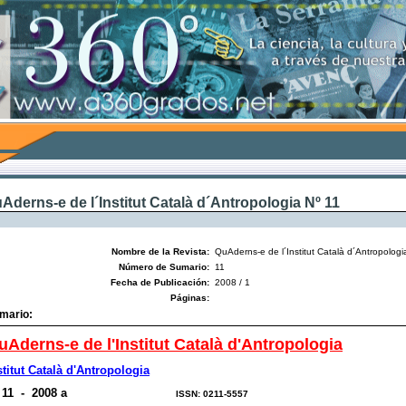
Aderns-e de l´Institut Català d´Antropologia Nº 11
Nombre de la Revista:
QuAderns-e de l´Institut Català d´Antropologi
Número de Sumario:
11
Fecha de Publicación:
2008 / 1
Páginas:
mario:
uAderns-e de l'Institut Català d'Antropologia
stitut Català d'Antropologia
 11 - 2008 a
ISSN: 0211-5557