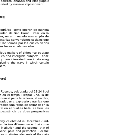
heoretical analysis and etnographic
nerated by massive imprisonment.
s.org)
tnográfico, cómo operan de manera
iudad de São Paulo, Brasil, en la
mbién, en un mercado más amplio de
acar las convenciones sociales que
 las formas por las cuales ciertos
se llevan a cabo en ellos.
ious markers of difference operate
dies and intelligible subjects. These
. I am interested here in stressing
stioning the ways in which certain
them.
os.org)
ls Roseros, celebrada del 22-24 i del
 en el temps i l’espai; una, la de
nitat per a la reflexió, el sacrifici,
ntegrador, una expressió dinàmica que
facilita una forma de situar-se en la
tat en el qual es balla, es beu i es
a coexistència de dues perspectivas
ivity, celebrated in December 22nd-
ed in two different ways that come
 institution and the second, that of
nance, pain and perfection. For the
e-constitutes elements of the daily