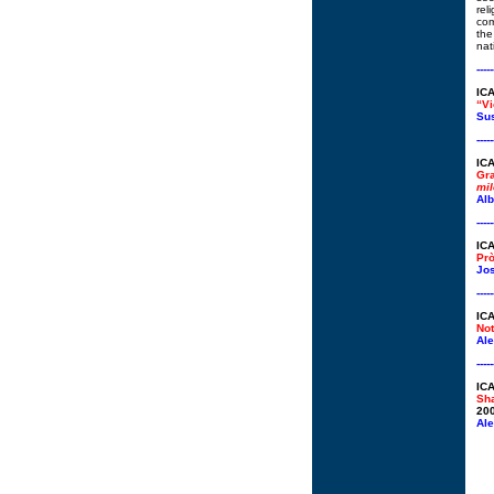
rel
com
the
nat
-----
IC
“Vi
Su
-----
IC
Gra
mil
Alb
-----
IC
Prò
Jo
-----
IC
Not
Ale
-----
IC
Sh
20
Ale