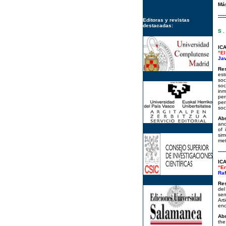
Má
-----
Editoras y revistas
destacadas:
S . 
IC
“El
Jav
Re
est
soc
soc
inm
per
per
soc
Abs
and
of 
sim
met
-----
IC
“En
Raf
Re
del
sen
Art
enc
Abs
the