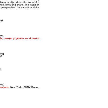
dinary reality, where the joy of the
ce, drink and share. The rituals in
s perspectives: the catholic and the
.org)
s.org)
da, cuerpo y género en el nuevo
s.org)
08
org)
s.org)
ontexts
, New York: SUNY Press,