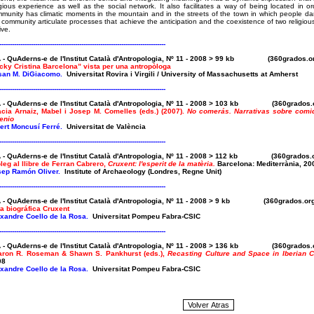
igious experience as well as the social network. It also facilitates a way of being located in or
munity has climatic moments in the mountain and in the streets of the town in which people dan
 community articulate processes that achieve the anticipation and the coexistence of two religiou
ive.
-------------------------------------------------------------------------------
A - QuAderns-e de l'Institut Català d'Antropologia, Nº 11 - 2008 > 99 kb (360grados
cky Cristina Barcelona” vista per una antropòloga
san M. DiGiacomo.
Universitat Rovira i Virgili / University of Massachusetts at Amherst
-------------------------------------------------------------------------------
A - QuAderns-e de l'Institut Català d'Antropologia, Nº 11 - 2008 > 103 kb (360grado
cia Arnaiz, Mabel i Josep M. Comelles (eds.) (2007).
No comerás. Narrativas sobre comi
enio
ert Moncusí Ferré.
Universitat de València
-------------------------------------------------------------------------------
A - QuAderns-e de l'Institut Català d'Antropologia, Nº 11 - 2008 > 112 kb (360grado
leg al llibre de Ferran Cabrero,
Cruxent: l'esperit de la matèria.
Barcelona: Mediterrània, 20
sep Ramón Oliver.
Institute of Archaeology (Londres, Regne Unit)
-------------------------------------------------------------------------------
A - QuAderns-e de l'Institut Català d'Antropologia, Nº 11 - 2008 > 9 kb (360grados.
a biográfica Cruxent
xandre Coello de la Rosa.
Universitat Pompeu Fabra-CSIC
-------------------------------------------------------------------------------
A - QuAderns-e de l'Institut Català d'Antropologia, Nº 11 - 2008 > 136 kb (360grado
aron R. Roseman & Shawn S. Pankhurst (eds.),
Recasting Culture and Space in Iberian C
08
xandre Coello de la Rosa.
Universitat Pompeu Fabra-CSIC