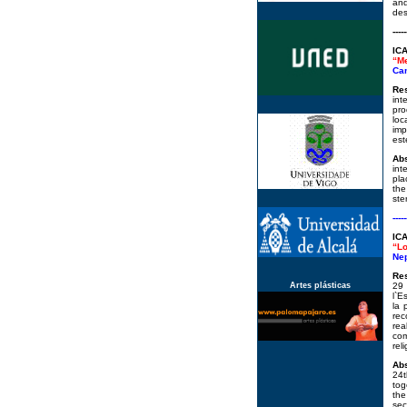
and
des
-----
IC
“Me
Cam
Re
int
pro
loc
imp
est
Abs
int
pla
the
ste
-----
IC
“Lo
Nep
Re
Artes plásticas
29 
l`E
la 
rec
rea
com
rel
Ab
24t
tog
the
sec