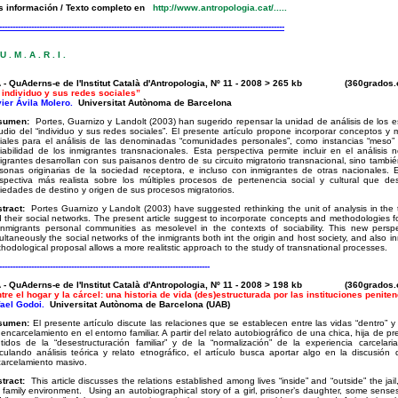
s información / Texto completo en
http://www.antropologia.cat/
.....
-----------------------------------------------------------------------------------------------------------
U . M . A . R . I .
A - QuAderns-e de l'Institut Català d'Antropologia, Nº 11 - 2008 > 265 kb (360grado
 individuo y sus redes sociales”
ier Ávila Molero.
Universitat Autònoma de Barcelona
sumen:
Portes, Guarnizo y Landolt (2003) han sugerido repensar la unidad de análisis de los es
udio del “individuo y sus redes sociales”. El presente artículo propone incorporar conceptos y
iales para el análisis de las denominadas “comunidades personales”, como instancias “meso” 
iabilidad de los inmigrantes transnacionales. Esta perspectiva permite incluir en el análisis 
igrantes desarrollan con sus paisanos dentro de su circuito migratorio transnacional, sino tambié
sonas originarias de la sociedad receptora, e incluso con inmigrantes de otras nacionales. 
spectiva más realista sobre los múltiples procesos de pertenencia social y cultural que des
iedades de destino y origen de sus procesos migratorios.
tract:
Portes Guarnizo y Landolt (2003) have suggested rethinking the unit of analysis in the 
 their social networks. The present article suggest to incorporate concepts and methodologies fo
inmigrants personal communities as mesolevel in the contexts of sociability. This new persp
ultaneously the social networks of the inmigrants both int the origin and host society, and also in
hodological proposal allows a more realitstic approach to the study of transnational processes.
-------------------------------------------------------------------------------
A - QuAderns-e de l'Institut Català d'Antropologia, Nº 11 - 2008 > 198 kb (360grado
tre el hogar y la cárcel: una historia de vida (des)estructurada por las instituciones peniten
ael Godoi.
Universitat Autònoma de Barcelona (UAB)
sumen:
El presente artículo discute las relaciones que se establecen entre las vidas “dentro” y 
 encarcelamiento en el entorno familiar. A partir del relato autobiográfico de una chica, hija de 
tidos de la “desestructuración familiar” y de la “normalización” de la experiencia carcela
iculando análisis teórica y relato etnográfico, el artículo busca aportar algo en la discusión
arcelamiento masivo.
tract:
This article discusses the relations established among lives “inside” and “outside” the ja
 family environment. Using an autobiographical story of a girl, prisoner’s daughter, some senses 