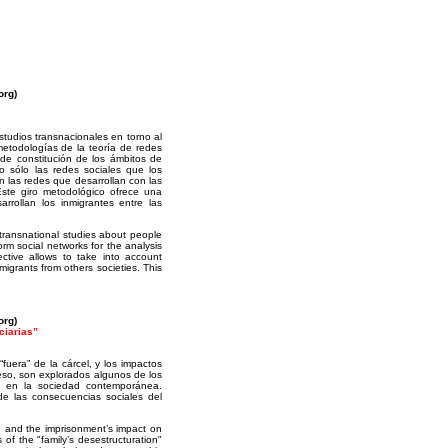
s.org)
tudios transnacionales en torno al
 metodologías de la teoría de redes
de constitución de los ámbitos de
no sólo las redes sociales que los
n las redes que desarrollan con las
Este giro metodológico ofrece una
arrollan los inmigrantes entre las
transnational studies about people
rm social networks for the analysis
ective allows to take into account
migrants from others societies. This
s.org)
ciarias”
“fuera” de la cárcel, y los impactos
preso, son explorados algunos de los
ria en la sociedad contemporánea.
 de las consecuencias sociales del
il, and the imprisonment’s impact on
of the "family’s desestructuration"