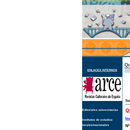
Qu
ENLACES INTERNOS
Su
Q
Editoriales universitarias
In
Institutos de estudios
locales/nacionales
Nº