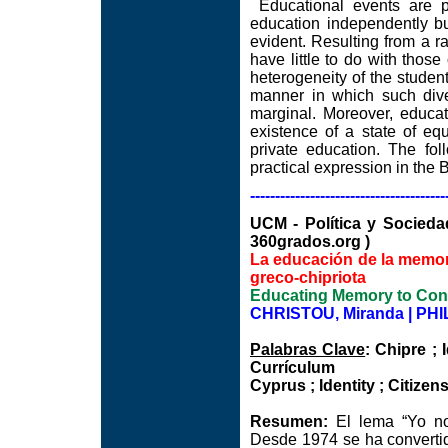
Educational events are p
education independently bu
evident. Resulting from a 
have little to do with those
heterogeneity of the studen
manner in which such diver
marginal. Moreover, educat
existence of a state of eq
private education. The fol
practical expression in the
---------------------------------------
UCM - Política y Soci
360grados.org )
La educación de la memori
greco-chipriota
Educating Memory to Const
CHRISTOU, Miranda | PHI
Palabras Clave
: Chipre ;
Currículum
Cyprus ; Identity ; Citize
Resumen:
El lema “Yo no 
Desde 1974 se ha convertid