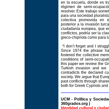
en la escuela, donde es t
régimen de semi-ocupació
resolver. Este trabajo some
para una sociedad pluralist
colectiva promovida en e
posterior a la invasión tur
ciudadanía europea, que en
conflictos, podría ser la c
greco-chipriota como para la
“I don’t forget and I strug
Since 1974 the phrase ha
fostered the collective me
conditions of semi-occupati
this paper we review the Gr
Turkish invasion and we a
contradicts the declared cur
society. We argue that Euro
past conflicts through shared
both for Greek Cypriots and 
---------------------------------------
UCM - Política y Soci
360grados.org )
Identidad cultural y ciuda