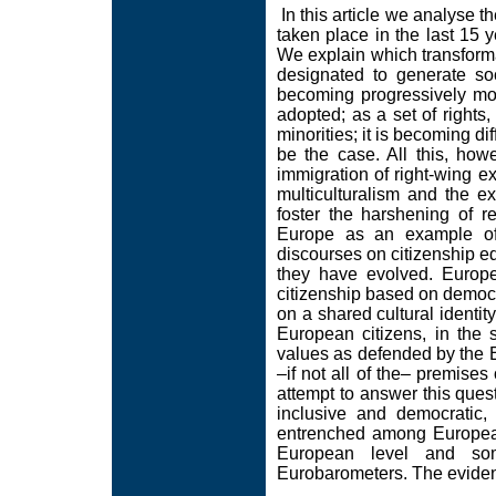
In this article we analyse 
taken place in the last 15 y
We explain which transformati
designated to generate soc
becoming progressively mor
adopted; as a set of right
minorities; it is becoming di
be the case. All this, how
immigration of right-wing ex
multiculturalism and the ex
foster the harshening of re
Europe as an example of
discourses on citizenship 
they have evolved. Europe
citizenship based on democr
on a shared cultural identity
European citizens, in the
values as defended by the E
–if not all of the– premise
attempt to answer this ques
inclusive and democratic
entrenched among Europeans
European level and som
Eurobarometers. The evidenc