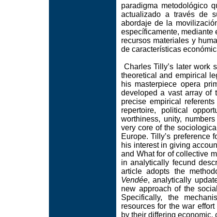
paradigma metodológico q
actualizado a través de 
abordaje de la movilización
específicamente, mediante 
recursos materiales y huma
de características económica
Charles Tilly’s later work 
theoretical and empirical le
his masterpiece opera pr
developed a vast array of 
precise empirical referent
repertoire, political oppor
worthiness, unity, numbers
very core of the sociologica
Europe. Tilly’s preference 
his interest in giving accou
and What for of collective mo
in analytically fecund descr
article adopts the method
Vendée
, analytically updat
new approach of the social a
Specifically, the mechan
resources for the war effort
by their differing economic, c