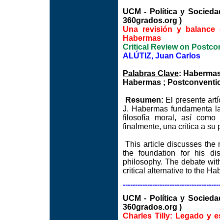
UCM - Política y Soci
360grados.org )
Una revisión y balance c
Habermas
Critical Review on Postc
ALÚTIZ, Juan Carlos
Palabras Clave
: Habermas
Habermas ; Postconvention
Resumen:
El presente artí
J. Habermas fundamenta la é
filosofía moral, así com
finalmente, una crítica a su
This article discusses the
the foundation for his di
philosophy. The debate with 
critical alternative to the 
---------------------------------------
UCM - Política y Soci
360grados.org )
Charles Tilly: Legado y 