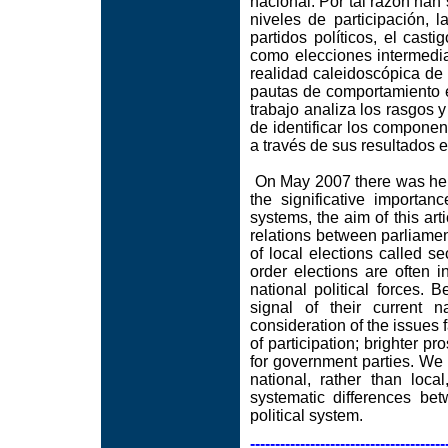
nacional. Por tal razón ha
niveles de participación, l
partidos políticos, el cast
como elecciones intermedia
realidad caleidoscópica de 
pautas de comportamiento e
trabajo analiza los rasgos 
de identificar los componen
a través de sus resultados e
On May 2007 there was held
the significative importan
systems, the aim of this arti
relations between parliamen
of local elections called se
order elections are often 
national political forces.
signal of their current 
consideration of the issues 
of participation; brighter pr
for government parties. We 
national, rather than loc
systematic differences bet
political system.
---------------------------------------