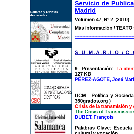
Servicio de Public
Madrid
Editoras y revistas
destacadas:
Volumen 47, Nº 2 (2010) 
Más información / TEX
---------------------------------------
S . U . M . A . R . I . O / C . 
9. Presentación:
La iden
127 KB
PÉREZ-AGOTE, José Marí
UCM - Política y Soc
360grados.org )
Crisis de la transmisión y 
The Crisis of Transmission
DUBET, François
Palabras Clave
: Escuela 
cultural y vocación