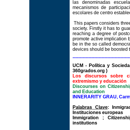
las denominadas escuelas
mecanismos de participac
escolares de centro establec
This papers considers three
society. Firstly it has to 
reaching a degree of post
promote active implication b
be in the so called democra
devices should be boosted t
---------------------------------------
UCM - Política y Soc
360grados.org )
Los discursos sobre ci
extremismo y educación
Discourses on Citizenshi
and Education
INNERARITY GRAU, Carme
Palabras Clave
: Inmigr
Instituciones europeas
Immigration ; Citizens
institutions