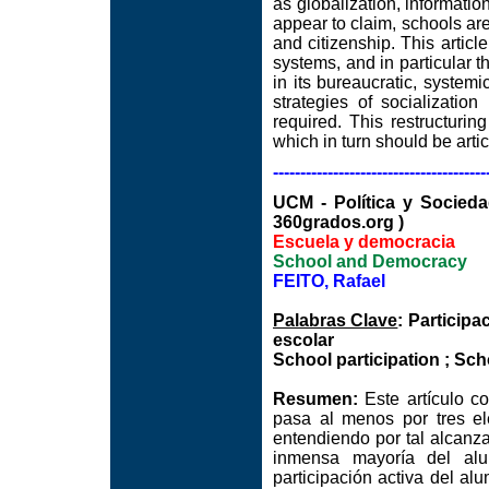
as globalization, informati
appear to claim, schools are 
and citizenship. This article
systems, and in particular t
in its bureaucratic, system
strategies of socializatio
required. This restructurin
which in turn should be arti
---------------------------------------
UCM - Política y Soc
360grados.org )
Escuela y democracia
School and Democracy
FEITO, Rafael
Palabras Clave
: Particip
escolar
School participation ; Sch
Resumen:
Este artículo c
pasa al menos por tres el
entendiendo por tal alcanza
inmensa mayoría del al
participación activa del a