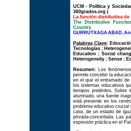
UCM - Política y Soci
360grados.org )
La función distributiva de
The Distributive Functi
Country
GURRUTXAGA ABAD, Ande
Palabras Clave
: Educació
Tecnologías ; Heterogenei
Education ; Social chang
Heterogeneity ; Sense ; E
Resumen:
Los fenómenos 
permite concebir la educac
en el que el entramado de l
los sistemas educativos q
tiempos pretéritos. Sobre 
alumnado, una fuente inago
está presente en los cent
problema educativo crucial 
caso, de un estado de igua
privada-concertada. Las p
expresión práctica en el Pa