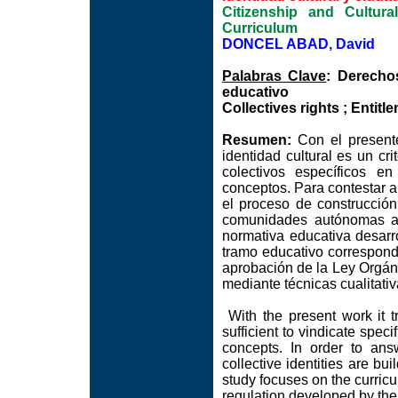
Citizenship and Cultural
Curriculum
DONCEL ABAD, David
Palabras Clave
: Derechos
educativo
Collectives rights ; Entitl
Resumen:
Con el presente
identidad cultural es un cri
colectivos específicos e
conceptos. Para contestar a
el proceso de construcción
comunidades autónomas a t
normativa educativa desarro
tramo educativo correspond
aprobación de la Ley Orgáni
mediante técnicas cualitati
With the present work it tr
sufficient to vindicate spec
concepts. In order to ans
collective identities are bu
study focuses on the curricul
regulation developed by th