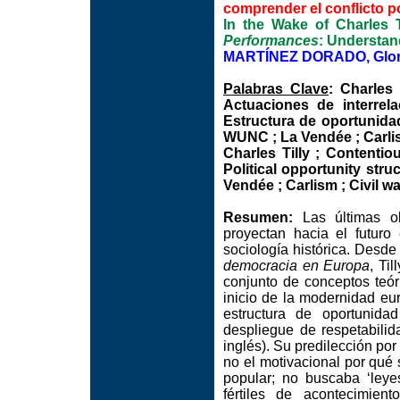
comprender el conflicto po
In the Wake of Charles 
Performances
: Understan
MARTÍNEZ DORADO, Glori
Palabras Clave
: Charles 
Actuaciones de interrela
Estructura de oportunida
WUNC ; La Vendée ; Carlism
Charles Tilly ; Contentiou
Political opportunity str
Vendée ; Carlism ; Civil war
Resumen:
Las últimas ob
proyectan hacia el futuro
sociología histórica. Desd
democracia en Europa
, Ti
conjunto de conceptos teóri
inicio de la modernidad eur
estructura de oportunida
despliegue de respetabil
inglés). Su predilección por
no el motivacional por qué 
popular; no buscaba ‘leyes
fértiles de acontecimien