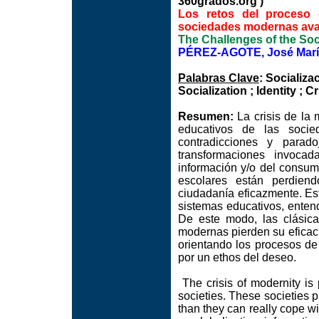
360grados.org )
Los retos del proceso 
sociedades modernas av
The Challenges of the Soc
PÉREZ-AGOTE, José Marí
Palabras Clave
: Socializa
Socialization ; Identity ; 
Resumen:
La crisis de la
educativos de las soci
contradicciones y parad
transformaciones invoca
información y/o del consum
escolares están perdien
ciudadanía eficazmente. Este
sistemas educativos, enten
De este modo, las clásica
modernas pierden su eficaci
orientando los procesos de 
por un ethos del deseo.
The crisis of modernity is 
societies. These societies 
than they can really cope wi