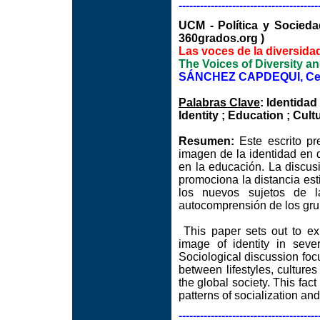
---------------------------------------
UCM - Política y Soc
360grados.org )
Las voces de la diversidad
The Voices of Diversity a
SÁNCHEZ CAPDEQUI, Ce
Palabras Clave
: Identida
Identity ; Education ; Cult
Resumen:
Este escrito pre
imagen de la identidad en d
en la educación. La discus
promociona la distancia esti
los nuevos sujetos de l
autocomprensión de los grup
This paper sets out to exp
image of identity in sever
Sociological discussion foc
between lifestyles, culture
the global society. This fac
patterns of socialization an
---------------------------------------