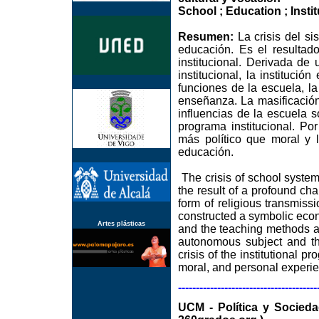
School ; Education ; Instit
Resumen:
La crisis del si
educación. Es el resultad
institucional. Derivada de
institucional, la instituci
funciones de la escuela, la
enseñanza. La masificación
influencias de la escuela s
programa institucional. Por
más político que moral y l
educación.
The crisis of school systems 
the result of a profound cha
form of religious transmissi
constructed a symbolic econo
Artes plásticas
and the teaching methods a
autonomous subject and th
crisis of the institutional 
moral, and personal experien
---------------------------------------
UCM - Política y Soc