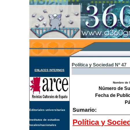
Política y Sociedad Nº 47
ENLACES INTERNOS
Nombre de l
Número de Su
Fecha de Publi
Pá
Sumario:
Editoriales universitarias
Política y Socie
Institutos de estudios
locales/nacionales