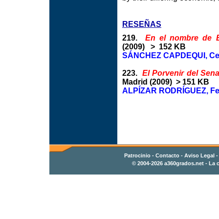
RESEÑAS
219.
En el nombre de E
(2009) > 152 KB
SÁNCHEZ CAPDEQUI, Ce
223.
El Porvenir del Sen
Madrid (2009) > 151 KB
ALPÍZAR RODRÍGUEZ, Fe
Patrocinio
-
Contacto
- Aviso Legal 
© 2004-2026
a360grados.net
- La c