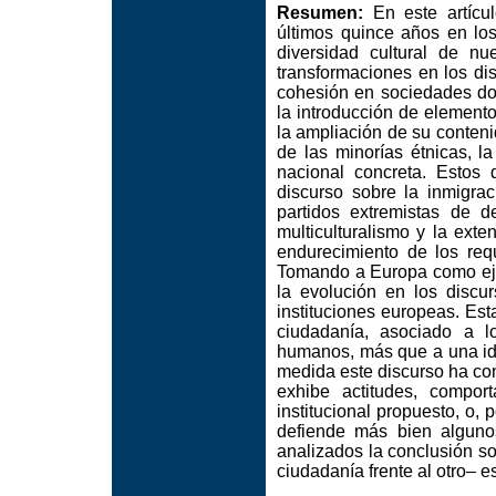
Resumen:
En este artícul
últimos quince años en los
diversidad cultural de n
transformaciones en los di
cohesión en sociedades don
la introducción de element
la ampliación de su conten
de las minorías étnicas, l
nacional concreta. Estos 
discurso sobre la inmigra
partidos extremistas de 
multiculturalismo y la ext
endurecimiento de los requ
Tomando a Europa como eje
la evolución en los disc
instituciones europeas. Est
ciudadanía, asociado a l
humanos, más que a una ide
medida este discurso ha con
exhibe actitudes, compor
institucional propuesto, o, 
defiende más bien alguno
analizados la conclusión so
ciudadanía frente al otro– e