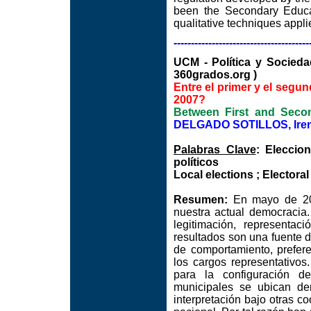
been the Secondary Educat
qualitative techniques appli
---------------------------------------
UCM - Política y Soci
360grados.org )
Entre el primer y el segu
2007?
Between First and Secon
DELGADO SOTILLOS, Ire
Palabras Clave
: Eleccio
políticos
Local elections ; Electoral
Resumen:
En mayo de 200
nuestra actual democracia.
legitimación, representac
resultados son una fuente d
de comportamiento, prefere
los cargos representativos
para la configuración de
municipales se ubican de
interpretación bajo otras c