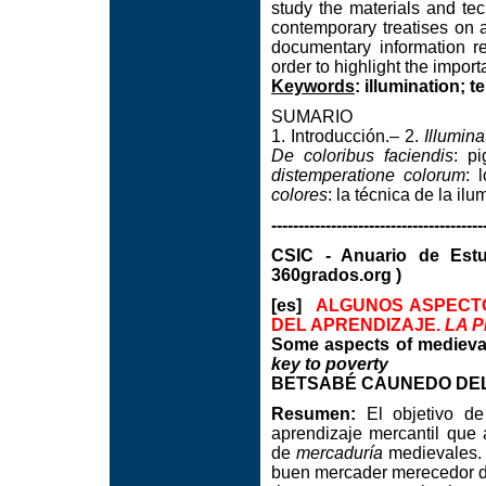
study the materials and te
contemporary treatises on a
documentary information re
order to highlight the impor
Keywords
: illumination; 
SUMARIO
1. Introducción.– 2.
Illumin
De coloribus faciendis
: p
distemperatione colorum
: 
colores
: la técnica de la ilu
---------------------------------------
CSIC - Anuario de Est
360grados.org )
[es]
ALGUNOS ASPECT
DEL APRENDIZAJE.
LA 
Some aspects of medieval
key to poverty
BETSABÉ CAUNEDO DEL P
Resumen:
El objetivo de
aprendizaje mercantil que
de
mercaduría
medievales. 
buen mercader merecedor de 