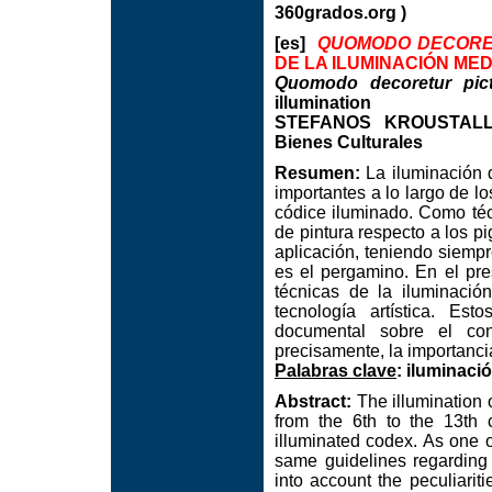
360grados.org )
[es]
QUOMODO DECORE
DE LA ILUMINACIÓN ME
Quomodo decoretur pic
illumination
STEFANOS KROUSTALLIS.
Bienes Culturales
Resumen:
La iluminación 
importantes a lo largo de lo
códice iluminado. Como técn
de pintura respecto a los 
aplicación, teniendo siempr
es el pergamino. En el pre
técnicas de la iluminaci
tecnología artística. Es
documental sobre el conc
precisamente, la importanc
Palabras clave
: iluminaci
Abstract:
The illumination 
from the 6th to the 13th 
illuminated codex. As one o
same guidelines regarding 
into account the peculiarit