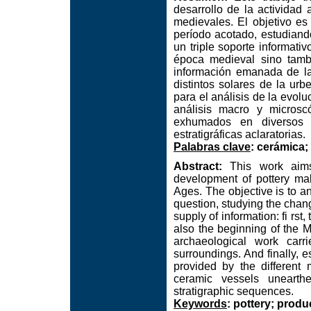
desarrollo de la actividad 
medievales. El objetivo es 
período acotado, estudiand
un triple soporte informati
época medieval sino tam
información emanada de la
distintos solares de la ur
para el análisis de la evolu
análisis macro y microsc
exhumados en diversos 
estratigráficas aclaratorias.
Palabras clave
: cerámica;
Abstract:
This work aims 
development of pottery mak
Ages. The objective is to an
question, studying the chang
supply of information: fi rs
also the beginning of the 
archaeological work carr
surroundings. And finally, e
provided by the different
ceramic vessels unearthe
stratigraphic sequences.
Keywords
: pottery; prod