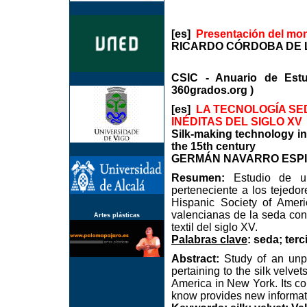
[es]
Presentación del mo
RICARDO CÓRDOBA DE 
CSIC - Anuario de Est
360grados.org )
[es]
LA TECNOLOGÍA SE
INÉDITAS DEL SIGLO XV
Silk-making technology in
the 15th century
GERMÁN NAVARRO ESPINA
Resumen:
Estudio de un
perteneciente a los tejedo
Hispanic Society of Amer
valencianas de la seda con
Artes plásticas
textil del siglo XV.
Palabras clave
: seda; terc
Abstract:
Study of an unpu
pertaining to the silk velv
America in New York. Its co
know provides new informati