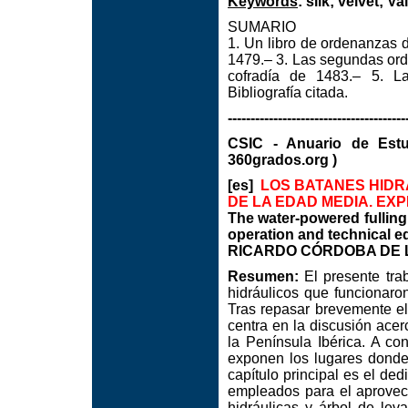
Keywords
: silk; velvet; 
SUMARIO
1. Un libro de ordenanzas 
1479.– 3. Las segundas ord
cofradía de 1483.– 5. L
Bibliografía citada.
---------------------------------------
CSIC - Anuario de Est
360grados.org )
[es]
LOS BATANES HIDR
DE LA EDAD MEDIA. EX
The water-powered fulling 
operation and technical 
RICARDO CÓRDOBA DE LA
Resumen:
El presente trab
hidráulicos que funcionaro
Tras repasar brevemente el
centra en la discusión acer
la Península Ibérica. A co
exponen los lugares donde
capítulo principal es el de
empleados para el aprovech
hidráulicas y árbol de le