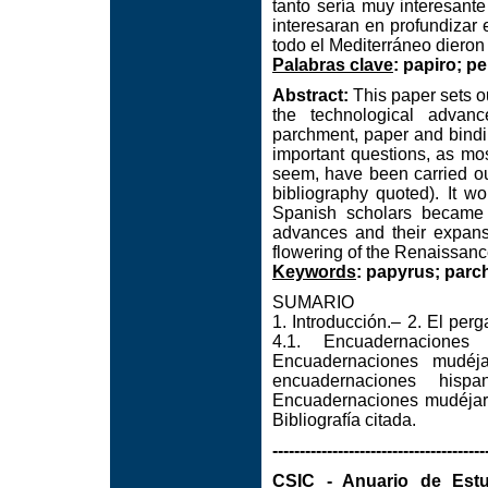
tanto sería muy interesan
interesaran en profundizar
todo el Mediterráneo dieron 
Palabras clave
: papiro; p
Abstract:
This paper sets ou
the technological advanc
parchment, paper and bindin
important questions, as mos
seem, have been carried ou
bibliography quoted). It wo
Spanish scholars became i
advances and their expansi
flowering of the Renaissanc
Keywords
: papyrus; parc
SUMARIO
1. Introducción.– 2. El pe
4.1. Encuadernaciones
Encuadernaciones mudéjar
encuadernaciones hispa
Encuadernaciones mudéjare
Bibliografía citada.
---------------------------------------
CSIC - Anuario de Est