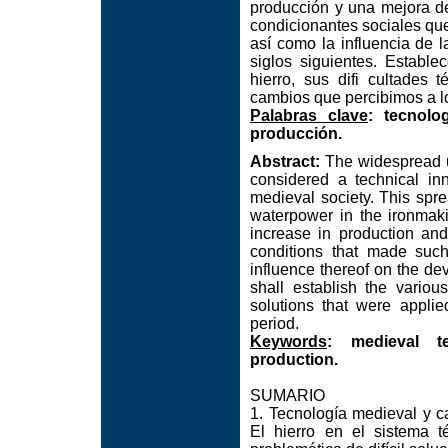
producción y una mejora de
condicionantes sociales que
así como la influencia de 
siglos siguientes. Establ
hierro, sus difi cultades
cambios que percibimos a lo
Palabras clave
: tecnolo
producción.
Abstract:
The widespread us
considered a technical in
medieval society. This spr
waterpower in the ironmak
increase in production and
conditions that made suc
influence thereof on the de
shall establish the various
solutions that were appli
period.
Keywords
: medieval te
production.
SUMARIO
1. Tecnología medieval y ca
El hierro en el sistema 