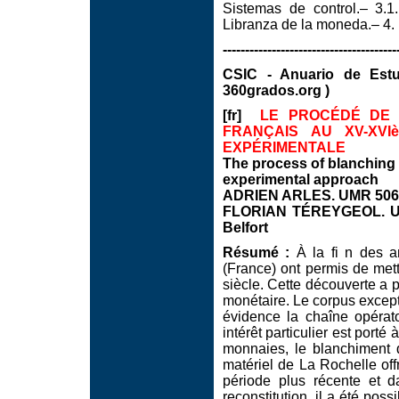
Sistemas de control.– 3.1
Libranza de la moneda.– 4. I
---------------------------------------
CSIC - Anuario de Est
360grados.org )
[fr]
LE PROCÉDÉ DE B
FRANÇAIS AU XV-XVI
EXPÉRIMENTALE
The process of blanching 
experimental approach
ADRIEN ARLES. UMR 5060,
FLORIAN TÉREYGEOL. UMR 
Belfort
Résumé :
À la fi n des a
(France) ont permis de mett
siècle. Cette découverte a p
monétaire. Le corpus except
évidence la chaîne opérat
intérêt particulier est porté
monnaies, le blanchiment 
matériel de La Rochelle off
période plus récente et d
reconstitution, il a été po