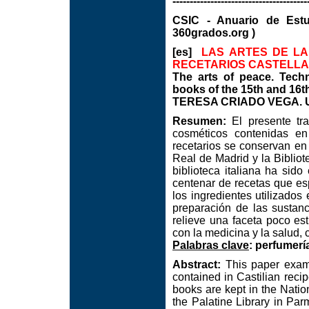
---------------------------------------
CSIC - Anuario de Est
360grados.org )
[es]
LAS ARTES DE LA
RECETARIOS CASTELLAN
The arts of peace. Techn
books of the 15th and 16t
TERESA CRIADO VEGA. Un
Resumen:
El presente tra
cosméticos contenidas en
recetarios se conservan en 
Real de Madrid y la Bibliot
biblioteca italiana ha sid
centenar de recetas que esp
los ingredientes utilizados
preparación de las sustan
relieve una faceta poco es
con la medicina y la salud, c
Palabras clave
: perfumerí
Abstract:
This paper exami
contained in Castilian reci
books are kept in the Natio
the Palatine Library in Parm