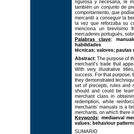
rigurosa y necesaria, le 
también un conjunto de pr
comportamiento, que podían
mercantil a conseguir la be
la vez que reforzaba su c
menciona un brevísimo f
mercaderes portugués, sobre
Palabras clave
: manual
habilidades
técnicas; valores; pautas
Abstract:
The purpose of thi
merchant’s trade that appe
With very illustrative tit
success. For that purpose, 
they demonstrated techniqu
set of precepts, rules and
should and could be learnt
merchant class in obtainin
redemption, while reinfo
merchants’ manuals is a br
merchants, on which there is
Keywords
: mediaeval mer
values; behaviour pattern
SUMARIO