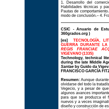
1. Desarrollo del comerc
Habilidades técnicas y pa
Pautas de comportamiento.–
modo de conclusión.– 4. Fra
---------------------------------------
CSIC - Anuario de Est
360grados.org )
[es]
TECNOLOGÍA, L
GUERRA DURANTE LA 
REGIS FRANCIAE AC
VIGEVANO (1335)
Technology, technical li
during the late Middle Ag
Santae
by Guido da Vigev
FRANCISCO GARCÍA FITZ.
Resumen:
Aunque durante 
olvidarse del todo la tratadí
Vegecio, y a pesar de que
algunos avances importante
para que se produzca el fl
nuevos y a veces imaginat
diseño y construcción de es