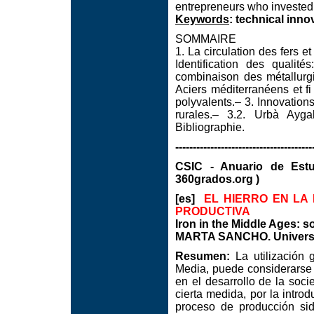
entrepreneurs who invested i
Keywords
: technical innov
SOMMAIRE
1. La circulation des fers et
Identification des qualit
combinaison des métallurgie
Aciers méditerranéens et fi 
polyvalents.– 3. Innovation
rurales.– 3.2. Urbà Aygab
Bibliographie.
---------------------------------------
CSIC - Anuario de Est
360grados.org )
[es]
EL HIERRO EN LA
PRODUCTIVA
Iron in the Middle Ages: 
MARTA SANCHO. Universit
Resumen:
La utilización 
Media, puede considerarse
en el desarrollo de la soc
cierta medida, por la intro
proceso de producción sid