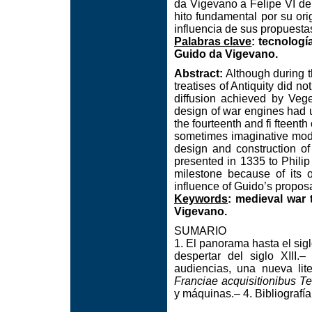
da Vigevano a Felipe VI de
hito fundamental por su ori
influencia de sus propuesta
Palabras clave
: tecnologí
Guido da Vigevano.
Abstract:
Although during th
treatises of Antiquity did n
diffusion achieved by Vege
design of war engines had u
the fourteenth and fi fteent
sometimes imaginative model
design and construction of
presented in 1335 to Philip
milestone because of its o
influence of Guido’s proposa
Keywords
: medieval war 
Vigevano.
SUMARIO
1. El panorama hasta el sigl
despertar del siglo XIII.
audiencias, una nueva lite
Franciae acquisitionibus T
y máquinas.– 4. Bibliografía