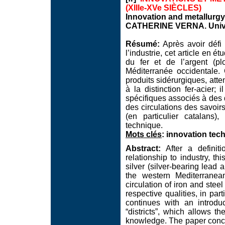
(XIIIe-XVe SIÈCLES)
Innovation and metallurgy
CATHERINE VERNA. Univer
Résumé:
Après avoir défi 
l’industrie, cet article en 
du fer et de l’argent (p
Méditerranée occidentale.
produits sidérurgiques, attent
à la distinction fer-acier; 
spécifiques associés à des di
des circulations des savoir
(en particulier catalans)
technique.
Mots clés
: innovation tech
Abstract:
After a definiti
relationship to industry, thi
silver (silver-bearing lead 
the western Mediterranea
circulation of iron and steel
respective qualities, in par
continues with an introduct
“districts”, which allows th
knowledge. The paper conclu