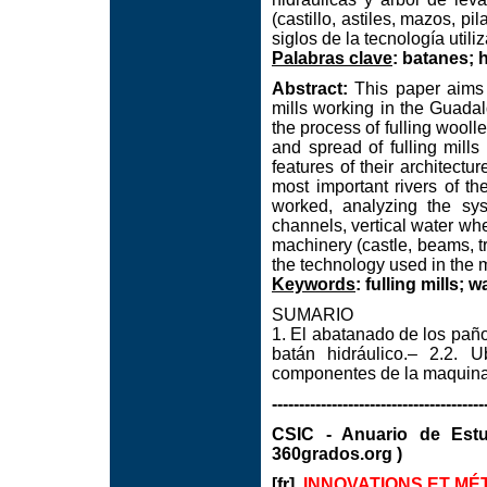
(castillo, astiles, mazos, pi
siglos de la tecnología utili
Palabras clave
: batanes; h
Abstract:
This paper aims t
mills working in the Guadalq
the process of fulling wooll
and spread of fulling mills
features of their architect
most important rivers of t
worked, analyzing the sy
channels, vertical water wh
machinery (castle, beams, tr
the technology used in the m
Keywords
: fulling mills;
SUMARIO
1. El abatanado de los paño
batán hidráulico.– 2.2. 
componentes de la maquinari
---------------------------------------
CSIC - Anuario de Est
360grados.org )
[fr]
INNOVATIONS ET MÉ