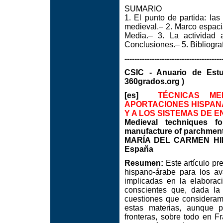
SUMARIO
1. El punto de partida: las
medieval.– 2. Marco espaci
Media.– 3. La actividad 
Conclusiones.– 5. Bibliograf
---------------------------------------
CSIC - Anuario de Est
360grados.org )
[es]
TÉCNICAS MED
APORTACIONES HISPANA
Y A LOS SISTEMAS DE
Medieval techniques fo
manufacture of parchmen
MARÍA DEL CARMEN HIDAL
España
Resumen:
Este artículo pr
hispano-árabe para los av
implicadas en la elaborac
conscientes que, dada la
cuestiones que consideram
estas materias, aunque p
fronteras, sobre todo en F