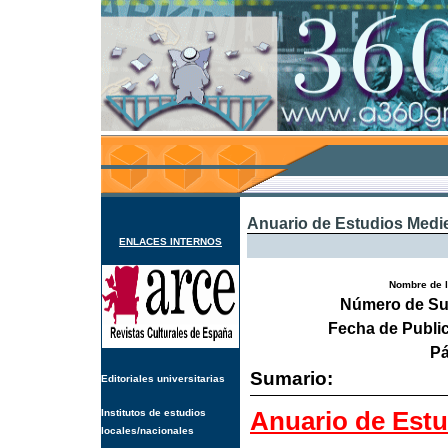
Anuario de Estudios Medie
ENLACES INTERNOS
Nombre de l
Número de Su
Fecha de Publi
Pá
Sumario:
Editoriales universitarias
Anuario de Estu
Institutos de estudios
locales/nacionales