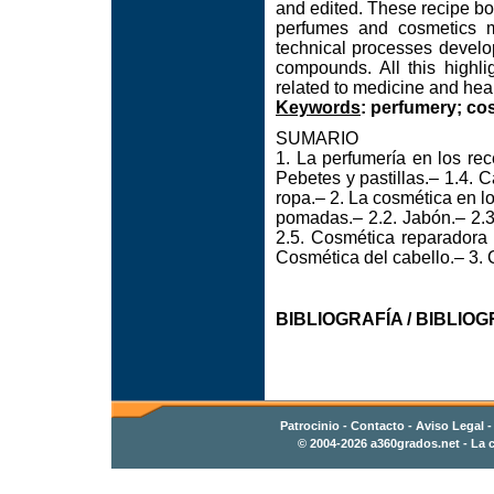
and edited. These recipe boo
perfumes and cosmetics m
technical processes develop
compounds. All this highlig
related to medicine and hea
Keywords
: perfumery; cos
SUMARIO
1. La perfumería en los rec
Pebetes y pastillas.– 1.4. C
ropa.– 2. La cosmética en l
pomadas.– 2.2. Jabón.– 2.3.
2.5. Cosmética reparadora d
Cosmética del cabello.– 3. C
BIBLIOGRAFÍA / BIBLIOGR
Patrocinio
-
Contacto
- Aviso Legal 
© 2004-2026
a360grados.net
- La c