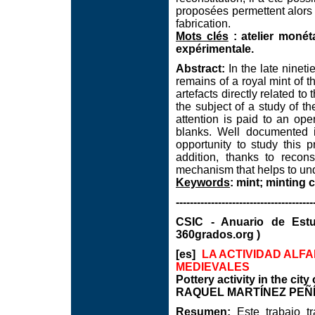
proposées permettent alors
fabrication.
Mots clés
: atelier monét
expérimentale.
Abstract:
In the late ninet
remains of a royal mint of t
artefacts directly related t
the subject of a study of t
attention is paid to an ope
blanks. Well documented i
opportunity to study this 
addition, thanks to recons
mechanism that helps to und
Keywords
: mint; minting
---------------------------------------
CSIC - Anuario de Est
360grados.org )
[es]
LA ACTIVIDAD ALF
MEDIEVALES
Pottery activity in the cit
RAQUEL MARTÍNEZ PEÑÍN.
Resumen:
Este trabajo tr