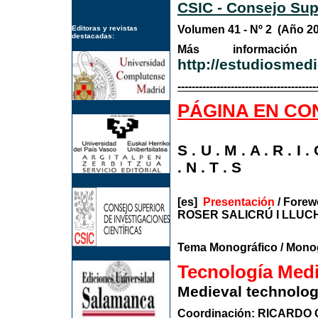
CSIC - Consejo Supe
Volumen 41 - Nº 2 (Año
Editoras y revistas
destacadas:
Más informa
http://estudiosmedi
---------------------------------------
PÁGINA EN CO
S . U . M . A . R . I
. N . T . S
[es]
Presentación
/ Forewo
ROSER SALICRÚ I LLUC
Tema Monográfico / Mono
Tecnología Medi
Medieval technolog
Coordinación: RICARDO