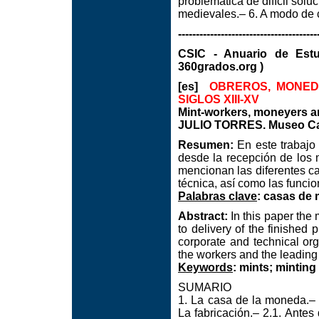
problemática de difícil soluc
medievales.– 6. A modo de co
---------------------------------------
CSIC - Anuario de Est
360grados.org )
[es]
OBREROS, MONED
SIGLOS XIII-XV
Mint-workers, moneyers an
JULIO TORRES. Museo Cas
Resumen:
En este trabajo
desde la recepción de los 
mencionan las diferentes c
técnica, así como las funcion
Palabras clave
: casas de
Abstract:
In this paper the 
to delivery of the finished
corporate and technical org
the workers and the leading o
Keywords
: mints; minting
SUMARIO
1. La casa de la moneda.– 
La fabricación.– 2.1. Antes