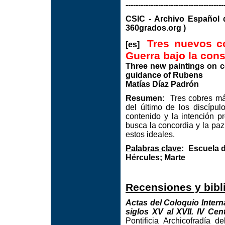
---------------------------------------
CSIC - Archivo Espa
360grados.org )
Tres nuevos co
[es]
Guerra bajo la con
Three new paintings on c
guidance of Rubens
Matías Díaz Padrón
Resumen:
Tres cobres más
del último de los discípul
contenido y la intención 
busca la concordia y la paz
estos ideales.
Palabras clave
:
Escuela d
Hércules; Marte
Recensiones y bibl
Actas del Coloquio Interna
siglos XV al XVII. IV Cen
Pontificia Archicofradía 