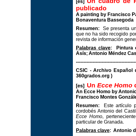
Un cuadro de F
[es]
publicado
A painting by Francisco 
Bonaventura Bassegoda
Resumen:
Se presenta un 
que no ha sido recogido por 
revista de información gene
Palabras clave
:
Pintura 
Asís; Antonio Méndez Cas
---------------------------------------
CSIC - Archivo Espa
360grados.org )
Un
Ecce Homo
d
[es]
An Ecce Homo by Antonio 
Francisco Montes Gonzál
Resumen:
Este artículo p
cordobés Antonio del Castil
Ecce Homo
, pertenecient
particular de Granada.
Palabras clave
:
Antonio d