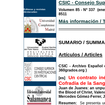
CSIC - Consejo Supe
Volumen 85 - Nº 337 (e
Editoras y revistas
destacadas:
8511
Más información 
---------------------------------------
SUMARIO / SUMM
Artículos / Articles
CSIC - Archivo Espa
360grados.org )
Un contrato in
[es]
Cofradía de la Sang
Juan de Juanes: an unpubl
the Blood of Christ, Valen
Mercedes Gómez-Ferrer, J
Resumen:
Se presenta un 