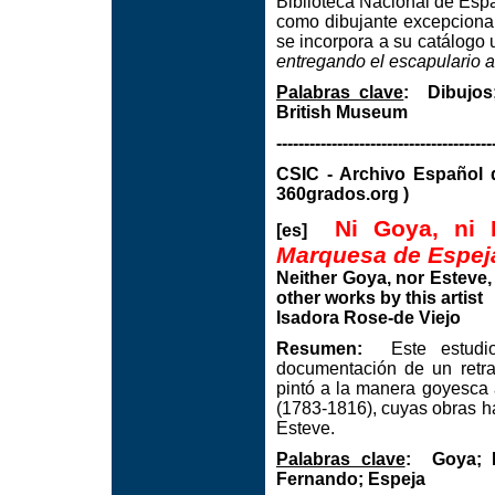
Biblioteca Nacional de Espa
como dibujante excepciona
se incorpora a su catálogo 
entregando el escapulario a
Palabras clave
:
Dibujos
British Museum
---------------------------------------
CSIC - Archivo Espa
360grados.org )
Ni Goya, ni 
[es]
Marquesa de Espej
Neither Goya, nor Esteve,
other works by this artist
Isadora Rose-de Viejo
Resumen:
Este estudio 
documentación de un retra
pintó a la manera goyesca 
(1783-1816), cuyas obras h
Esteve.
Palabras clave
:
Goya; 
Fernando; Espeja