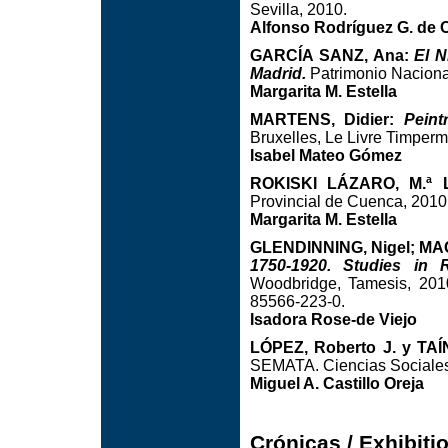
Sevilla, 2010.
Alfonso Rodríguez G. de 
GARCÍA SANZ, Ana:
El N
Madrid.
Patrimonio Nacional
Margarita M. Estella
MARTENS, Didier:
Peint
Bruxelles, Le Livre Timperm
Isabel Mateo Gómez
ROKISKI LÁZARO, M.ª L
Provincial de Cuenca, 2010,
Margarita M. Estella
GLENDINNING, Nigel; MACA
1750-1920. Studies in 
Woodbridge, Tamesis, 2010
85566-223-0.
Isadora Rose-de Viejo
LÓPEZ, Roberto J. y TAÍ
SEMATA. Ciencias Sociales
Miguel A. Castillo Oreja
Crónicas / Exhibit