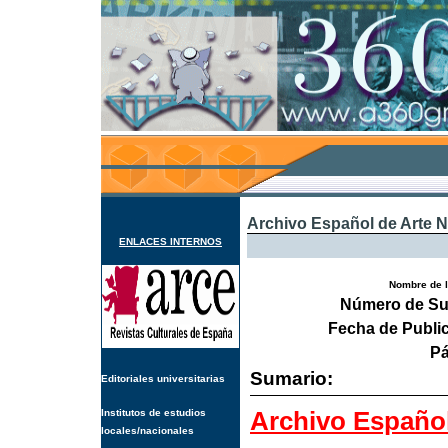
Archivo Español de Arte N
ENLACES INTERNOS
Nombre de l
Número de Su
Fecha de Publi
Pá
Sumario:
Editoriales universitarias
Archivo Español
Institutos de estudios
locales/nacionales