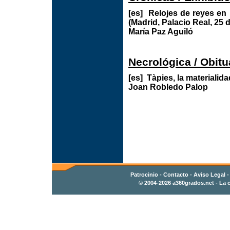
[es] Relojes de reyes en 
(Madrid, Palacio Real, 25 
María Paz Aguiló
Necrológica / Obitu
[es] Tàpies, la materialida
Joan Robledo Palop
Patrocinio
-
Contacto
- Aviso Legal 
© 2004-2026
a360grados.net
- La c