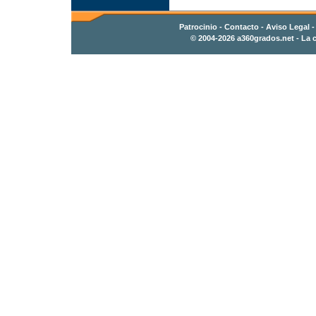
Patrocinio
-
Contacto
- Aviso Legal 
© 2004-2026
a360grados.net
- La c