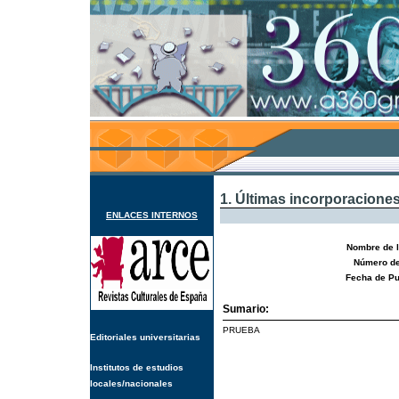
1. Últimas incorporacione
ENLACES INTERNOS
Nombre de l
Número de
Fecha de Pu
Sumario:
PRUEBA
Editoriales universitarias
Institutos de estudios
locales/nacionales