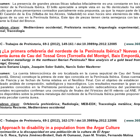
sumen:
La presencia de grandes piezas líticas talladas bifacialmente es una constante en los
interior de la Península Ibérica. El brillo apreciable a simple vista en su filo denticulado ha s
udio que ahora presentamos contradice parcialmente esta propuesta, ya que la mayor parte de la
El Casetón de la Era (Villalba de los Alcores, Valladolid) no eran hoces sino elementos de tril
iguas de su uso en la Península Ibérica. Este tipo de piezas tienen cierta semejanza con las
ante la Edad del Bronce.
labras clave
:
Mediterráneo occidental; Prehistoria reciente; Arqueología experimental; 
eal; Traceología
---------------------------------------------------------------------------------------
C - Trabajos de Prehistoria, 69-1 (2012), 149-161 / doi:10.3989/tp.2012.12085 (
www.360
¿La primera orfebrería del nordeste de la Península Ibérica? Nuevas a
s]
enta áurea de Cau del Tossal Gros (Torroella del Montgrí, Baix Empordà
 earliest metallurgy in the northeast Iberian Peninsula? New analysis of a gold bead fro
tgrí, Girona)
acio Soriano Llopis, Joaquim Soler Subils, Narcís Soler Masferrer
sumen:
La cuenta bitroncocónica de oro localizada en la cueva sepulcral de Cau del Tossal
ordà, Girona) constituye la primera de este tipo conocida en la Península Ibérica. Estas cuen
 de Francia y se fechan de forma relativa en el Neolítico Final. Con el objetivo de establec
lizado análisis de composición, radiológicos y traceológicos. Los resultados muestran la gran c
 paralelos conocidos en la Prehistoria peninsular. La datación radiocarbónica del yacimien
eriales recuperados confirman una cronología de finales del IV-inicios del III milenio cal ANE.
os disponibles sobre la primera metalurgia del nordeste de la Península Ibérica permite proponer e
esta peculiar cuenta áurea.
labras clave
:
Orfebrería prehistórica; Radiología; MEB-EDX; Traceología metálica; Ar
historia Reciente; Mediterráneo occidental
---------------------------------------------------------------------------------------
C - Trabajos de Prehistoria, 69-1 (2012), 162-170 / doi:10.3989/tp.2012.12086 (
www.360
Approach to disability in a population from the Argar Culture
]
oximación a la discapacidad en una población de la cultura de El Argar
ía G. Roca, Sylvia Jiménez-Brobeil, Ihab Al Oumaoui, Juan M. Tristán, Fernando Molina