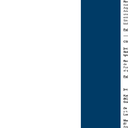
Re
nue
Arg
Ama
una
ent
Sin
bio
Pal
-----
CSI
[es
Not
Ig
Re
de 
Fus
al 
Pal
[e
Kat
BC)
Go
De 
y n
Luc
Mar
El
Arq