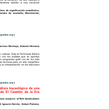
iblemente debido a una creciente
bas de significación estadística;
ientes de montaña; Movimiento;
grados.org
)
Barroso Bermejo, Antonio Hernanz
ultural. Solo la Península Ibérica
o con los análisis que se aportan
os programas gráfi cos de los más
s lecturas para un arte megalítico
 su interpretación en los discursos
grados.org
)
álisis traceológico de una
’ de El Casetón de la Era
ar analysis of flint denticulates
é Ignacio Herrán, Antoni Palomo,