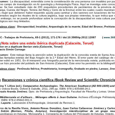
sumen:
La discapacidad, entendida como la consideración de una persona con invalidez por pa
vo campo de investigación en Ar queología y Antropología Física. Aquí se investiga este concep
ar. Se han estudiado más de 200 esqueletos procedentes de yacimientos de la provincia de
rga, Cuesta del Negro, Terrera del Reloj y Cerro de la Encina) entre los cuales cuatro muestra
 mujer que debieron haber requerido ayuda para caminar y dos varones con luxaciones de hom
errados según los rituales de la cultura argárica, bajo sus propias viviendas, lo que indica qu
 embargo, no se puede profundizar sobre la concepción de la discapacidad en esta cultura pu
lógicos son muy limitados.
abras clave
:
Discapacidad; Invalidez; Arqueología de la muerte; Edad del Bronce; Prehisto
---------------------------------------------------------------------------------------
C - Trabajos de Prehistoria, 69-1 (2012), 171-176 / doi:10.3989/tp.2012.12087 (
www.360
Nota sobre una estela ibérica duplicada (Calaceite, Teruel)
]
ice on a duplicate Iberian stela (Calaceite, Teruel)
nacio Simón Cornago
sumen:
Este trabajo llama la atención sobre la duplicación de la conocida estela de Santa Ana 
las llamadas estelas del Bajo Aragón de la 2.ª Edad del Hierro. El error parte del catálogo
ter editó en 1951. En él interpretó una fotografía parcial de la mencionada estela, publicada e
que hizo proceder del poblado de San Antonio (Calaceite). Este error ha pervivido en la bibliograf
abras clave
:
Península Ibérica; Protohistoria; Iconografía; Grabado en piedra; Lanzas; Jine
Recensiones y crónica científica /Book Review and Scientific Chronicl
s]
ina T. Lillios (ed.).
Comparative Archaeologies. The American Southwest (AD 900-1600) and 
.
Oxbow Books. Oxford & Oakville, 2011, 296 pp. ISBN: 978-1-935488-26-2.
nzalo Aranda Jiménez.
Dpto. de Prehistoria y Arqueología. Facultad de Filosofía y Letras. Univ
Méditerranée et d’ailleurs... Mélanges offerts à Jean Guilaine.
Archives d’Écologie Préhistoriq
. ISBN: 978-2-35842-001-3.
 Laporte.
Laboratoire d’Anthropologie, Université de Rennes 1
co de la Rasilla Vives, Antonio Rosas González, Juan Carlos Cañaveras Jiménez y Carles
 Sidrón (Borines, Piloña, Asturias). Investigación interdisciplinar de un grupo nea
ueológicas en Asturias, Monografía 1. Consejería de Cultura del Principado de Asturias. Oviedo