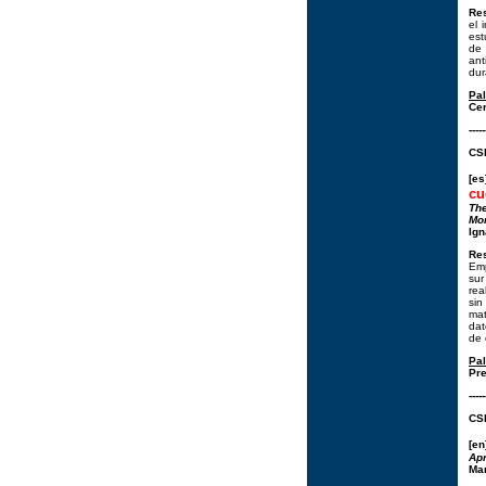
Re
el 
est
de 
ant
dur
Pa
Cer
-----
CSI
[e
cu
The
Mon
Ign
Re
Emp
sur
rea
sin
mat
dat
de 
Pa
Pre
-----
CSI
[en
Apr
Mar