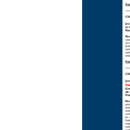
Pal
-----
CSI
[es
In 
Ram
Re
cas
occ
Est
mot
var
est
Pal
-----
CSI
[e
tr
Ent
de 
Pat
Re
pro
est
ext
con
la 
his
esp
nat
com