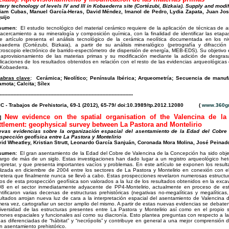
tery technology of levels IV and III in Kobaederra site (Cortézubi, Bizkaia). Supply and modi
iam Cubas, Manuel García-Heras, David Méndez, Imanol de Pedro, Lydia Zapata, Juan Jos
uijo
sumen:
El estudio tecnológico del material cerámico requiere de la aplicación de técnicas de a
acercamiento a su mineralogía y composición química, con la finalidad de identificar las etap
e artículo presenta el análisis tecnológico de la cerámica neolítica documentada en los niv
aederra (Cortézubi, Bizkaia), a partir de su análisis mineralógico (petrografía y difracc
croscopio electrónico de barrido-espectómetro de dispersión de energía, MEB-EDS). Su objetivo e
aprovisionamiento de las materias primas y su modificación mediante la adición de desgrasa
licaciones de los resultados obtenidos en relación con el resto de las evidencias arqueológicas d
Kobaederra.
labras clave
:
Cerámica; Neolítico; Península Ibérica; Arqueometría; Secuencia de manuf
mota; Calcita; Sílex
---------------------------------------------------------------------------------------
C - Trabajos de Prehistoria, 69-1 (2012), 65-79/ doi:10.3989/tp.2012.12080 (
www.360gr
New evidence on the spatial organisation of the Valencina de l
n]
ttlement: geophysical survey between La Pastora and Montelirio
evas evidencias sobre la organización espacial del asentamiento de la Edad del Cobre
spección geofísica entre La Pastora y Montelirio
id Wheatley, Kristian Strutt, Leonardo García Sanjuán, Coronada Mora Molina, José Peinad
sumen:
El gran asentamiento de la Edad del Cobre de Valencina de la Concepción ha sido obje
largo de más de un siglo. Estas investigaciones han dado lugar a un registro arqueológico hete
erpretar, y que presenta importantes vacíos y problemas. En este artículo se exponen los resul
lizada en diciembre de 2004 entre los sectores de La Pastora y Montelirio en conexión con e
retera que finalmente nunca se llevó a cabo. Estas prospecciones revelaron numerosas estruct
os de esta prospección geofísica son valorados a la luz de los resultados obtenidos en la exca
8 en el sector inmediatamente adyacente de PP4-Montelirio, actualmente en proceso de est
ntificaron varias decenas de estructuras prehistóricas (negativas no-megalíticas y megalíticas,
ultados arrojan nueva luz de cara a la interpretación espacial del asentamiento de Valencina d
mera vez, cartografiar un sector amplio del mismo. A partir de estas nuevas evidencias se debaten
iversidad de las estructuras presentes entre La Pastora y Montelirio así como en el propio s
rones espaciales y funcionales así como su diacronía. Esto plantea preguntas con respecto a la cl
as diferenciadas de “hábitat” y “necrópolis” y contribuye en general a una mejor comprensión d
n asentamiento prehistórico.