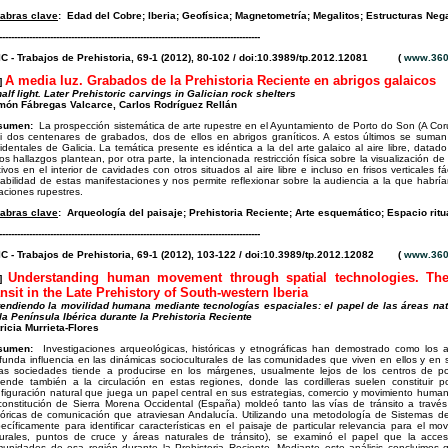
abras clave
:
Edad del Cobre; Iberia; Geofísica; Magnetometría; Megalitos; Estructuras Neg
---------------------------------------------------------------------------------------
C - Trabajos de Prehistoria, 69-1 (2012), 80-102 / doi:10.3989/tp.2012.12081 (
www.360
A media luz. Grabados de la Prehistoria Reciente en abrigos galaicos
]
half light. Later Prehistoric carvings in Galician rock shelters
ón Fábregas Valcarce, Carlos Rodríguez Rellán
sumen:
La prospección sistemática de arte rupestre en el Ayuntamiento de Porto do Son (A Coruñ
i dos centenares de grabados, dos de ellos en abrigos graníticos. A estos últimos se suma
identales de Galicia. La temática presente es idéntica a la del arte galaico al aire libre, datad
os hallazgos plantean, por otra parte, la intencionada restricción física sobre la visualización 
ivos en el interior de cavidades con otros situados al aire libre e incluso en frisos verticales 
iabilidad de estas manifestaciones y nos permite reflexionar sobre la audiencia a la que habrí
aciones rupestres.
abras clave
:
Arqueología del paisaje; Prehistoria Reciente; Arte esquemático; Espacio rit
---------------------------------------------------------------------------------------
C - Trabajos de Prehistoria, 69-1 (2012), 103-122 / doi:10.3989/tp.2012.12082 (
www.360
Understanding human movement through spatial technologies. The 
n]
ansit in the Late Prehistory of South-western Iberia
endiendo la movilidad humana mediante tecnologías espaciales: el papel de las áreas natu
la Península Ibérica durante la Prehistoria Reciente
ricia Murrieta-Flores
sumen:
Investigaciones arqueológicas, históricas y etnográficas han demostrado como los
funda influencia en las dinámicas socioculturales de las comunidades que viven en ellos y en s
as sociedades tiende a producirse en los márgenes, usualmente lejos de los centros de po
iende también a la circulación en estas regiones, donde las cordilleras suelen constituir
figuración natural que juega un papel central en sus estrategias, comercio y movimiento humano
constitución de Sierra Morena Occidental (España) moldeó tanto las vías de tránsito a travé
tóricas de comunicación que atraviesan Andalucía. Utilizando una metodología de Sistemas d
ecíficamente para identificar características en el paisaje de particular relevancia para el 
urales, puntos de cruce y áreas naturales de tránsito), se examinó el papel que la accesi
unidades de esa región durante la Prehistoria Reciente. Mediante este análisis concluimos q