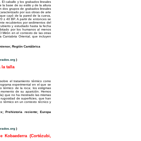
 El caballo y los grabados lineales
la base de su estilo y de la altura
on dos grupos de grabados lineales
aracterizado por sus obras de arte
oque cayó de la pared de la cueva,
0 ± 40 BP. A partir de entonces se
ente recubiertos por sedimentos del
ubierto y estudiado hasta la fecha
habitado por los humanos al menos
l Mirón en el contexto de las otras
a Cantabria Oriental, que incluyen
leniense; Región Cantábrica
rados.org
)
la talla
sobre el tratamiento térmico como
 programa experimental en el que se
o térmico de la roca; los estigmas
 el momento de su aparición. Hemos
ida) que no ha mostrado las mismas
 rugosidad de superficies, que han
to térmico en un contexto técnico y
ex; Prehistoria reciente; Europa
rados.org
)
e Kobaederra (Cortézubi,