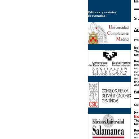
Má
-----
Editoras y revistas
destacadas:
S 
Ar
CSI
[es
The
Mar
Re
piz
es 
con
col
un 
fin
AMS
Pal
-----
CSI
[e
Es
The
Mar
Re
exc
no 