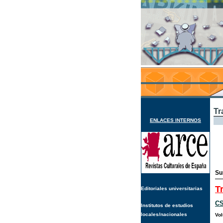
Tr
ENLACES INTERNOS
Su
T
Editoriales universitarias
CS
Institutos de estudios
locales/nacionales
Vo