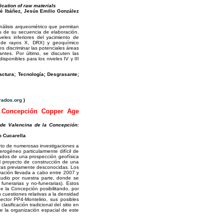
fication of raw materials
é Ibáñez, Jesús Emilio González
nálisis arqueométrico que permitan
as de su secuencia de elaboración.
eles inferiores del yacimiento de
ión de rayos X, DRX) y geoquímico
s discriminar las potenciales áreas
ntes. Por último, se discuten las
isponibles para los niveles IV y III
actura; Tecnología; Desgrasante;
ados.org
)
a Concepción Copper Age
 de Valencina de la Concepción:
o Cucarella
to de numerosas investigaciones a
rogéneo particularmente difícil de
tados de una prospección geofísica
l proyecto de construcción de una
uras previamente desconocidas. Los
vación llevada a cabo entre 2007 y
udio por nuestra parte, donde se
 funerarias y no-funerarias). Estos
e la Concepción posibilitando, por
 cuestiones relativas a la densidad
ector PP4-Montelirio, sus posibles
asificación tradicional del sitio en
e la organización espacial de este