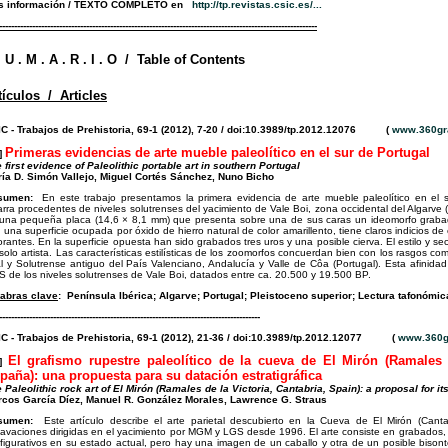
s información / TEXTO COMPLETO en
http://tp.revistas.csic.es/
...
----------------------------------------------------------------------------------------------------------
. U . M . A . R . I . O / Table of Contents
tículos / Articles
C - Trabajos de Prehistoria, 69-1 (2012), 7-20 / doi:10.3989/tp.2012.12076 (
www.360gr
Primeras evidencias de arte mueble paleolítico en el sur de Portugal
]
 first evidence of Paleolithic portable art in southern Portugal
ía D. Simón Vallejo, Miguel Cortés Sánchez, Nuno Bicho
sumen:
En este trabajo presentamos la primera evidencia de arte mueble paleolítico en el 
arra procedentes de niveles solutrenses del yacimiento de Vale Boi, zona occidental del Algarve (
una pequeña placa (14,6 × 8,1 mm) que presenta sobre una de sus caras un ideomorfo graba
 una superficie ocupada por óxido de hierro natural de color amarillento, tiene claros indicios de
orantes. En la superficie opuesta han sido grabados tres uros y una posible cierva. El estilo y 
solo artista. Las características estilísticas de los zoomorfos concuerdan bien con los rasgos co
al y Solutrense antiguo del País Valenciano, Andalucía y Valle de Côa (Portugal). Esta afinida
 de los niveles solutrenses de Vale Boi, datados entre ca. 20.500 y 19.500 BP.
abras clave
:
Península Ibérica; Algarve; Portugal; Pleistoceno superior; Lectura tafonómica
---------------------------------------------------------------------------------------
C - Trabajos de Prehistoria, 69-1 (2012), 21-36 / doi:10.3989/tp.2012.12077 (
www.360g
El grafismo rupestre paleolítico de la cueva de El Mirón (Ramales d
s]
paña): una propuesta para su datación estratigráfica
 Paleolithic rock art of El Mirón (Ramales de la Victoria, Cantabria, Spain): a proposal for it
cos García Díez, Manuel R. González Morales, Lawrence G. Straus
sumen:
Este artículo describe el arte parietal descubierto en la Cueva de El Mirón (Cant
avaciones dirigidas en el yacimiento por MGM y LGS desde 1996. El arte consiste en grabados,
figurativos en su estado actual, pero hay una imagen de un caballo y otra de un posible bisont