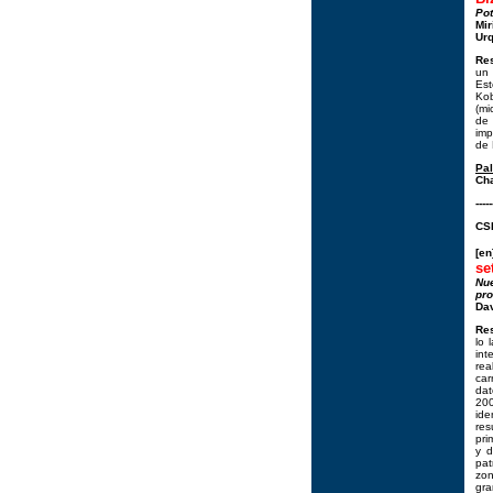
Pot
Mir
Urq
Re
un 
Est
Kob
(mi
de 
imp
de 
Pa
Cha
-----
CSI
[e
se
Nu
pro
Dav
Re
lo 
int
rea
car
dat
200
ide
res
pri
y d
pat
zon
gra