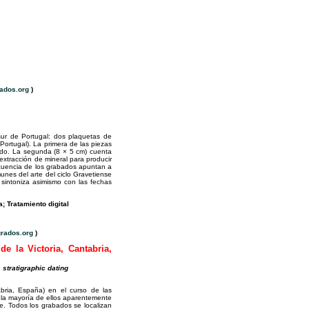
ados.org
)
sur de Portugal: dos plaquetas de
Portugal). La primera de las piezas
do. La segunda (8 × 5 cm) cuenta
 extracción de mineral para producir
secuencia de los grabados apuntan a
munes del arte del ciclo Gravetiense
d sintoniza asimismo con las fechas
; Tratamiento digital
rados.org
)
e la Victoria, Cantabria,
s stratigraphic dating
abria, España) en el curso de las
 la mayoría de ellos aparentemente
e. Todos los grabados se localizan