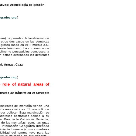
ativas; Arqueología de gestión
grados.org
)
a) ha permitido la localización de
n otros dos casos en las comarcas
o grosso modo en el III milenio a.C.
de este fenómeno. La convivencia de
fácilmente perceptibles demuestra la
an estado destinadas las diferentes
ual; Armas; Caza
grados.org
)
role of natural areas of
rales de tránsito en el Suroeste
 ambientes de montaña tienen una
us áreas vecinas. El desarrollo de
der político. Esta marginación se
 poderosos obstáculos debido a su
. Durante la Prehistoria Reciente,
s de las montañas, como las rutas
e Información Geográfica diseñada
movimiento humano (como corredores
bilidad del terreno tuvo para las
ue la ubicación de sus hábitats y