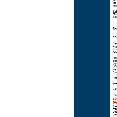
lug
imp
Pal
Me
Soc
No
CSI
[e
Pin
Pri
Gis
Re
dis
pro
clá
eur
fun
Pal
-----
CSI
[e
co
(V
Evi
fro
Jua
Jos