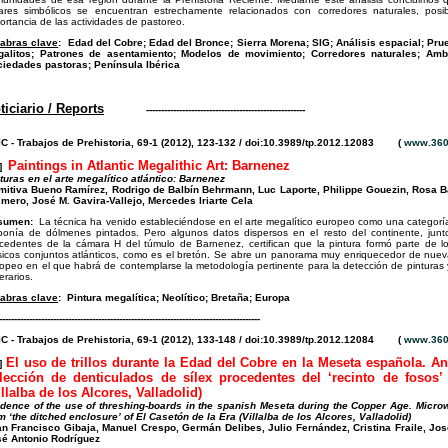
ares simbólicos se encuentran estrechamente relacionados con corredores naturales, pos
ortancia de las actividades de pastoreo.
abras clave
:
Edad del Cobre; Edad del Bronce; Sierra Morena; SIG; Análisis espacial; Prue
galitos; Patrones de asentamiento; Modelos de movimiento; Corredores naturales; Amb
iedades pastoras; Península Ibérica
ticiario / Reports
-----------------------------------------------------
C - Trabajos de Prehistoria, 69-1 (2012), 123-132 / doi:10.3989/tp.2012.12083 (
www.360
Paintings in Atlantic Megalithic Art: Barnenez
n]
turas en el arte megalítico atlántico: Barnenez
mitiva Bueno Ramírez, Rodrigo de Balbín Behrmann, Luc Laporte, Philippe Gouezin, Rosa 
mero, José M. Gavira-Vallejo, Mercedes Iriarte Cela
sumen:
La técnica ha venido estableciéndose en el arte megalítico europeo como una categoría c
ponía de dólmenes pintados. Pero algunos datos dispersos en el resto del continente, junt
cedentes de la cámara H del túmulo de Barnenez, certifican que la pintura formó parte de l
sicos conjuntos atlánticos, como es el bretón. Se abre un panorama muy enriquecedor de nueva
opeo en el que habrá de contemplarse la metodología pertinente para la detección de pinturas y
erarios.
abras clave
:
Pintura megalítica; Neolítico; Bretaña; Europa
---------------------------------------------------------------------------------------
C - Trabajos de Prehistoria, 69-1 (2012), 133-148 / doi:10.3989/tp.2012.12084 (
www.360
El uso de trillos durante la Edad del Cobre en la Meseta española. An
s]
lección de denticulados de sílex procedentes del ‘recinto de fosos
illalba de los Alcores, Valladolid)
dence of the use of threshing-boards in the spanish Meseta during the Copper Age. Microwe
m ‘the ditched enclosure’ of El Casetón de la Era (Villalba de los Alcores, Valladolid)
n Francisco Gibaja, Manuel Crespo, Germán Delibes, Julio Fernández, Cristina Fraile, Jos
é Antonio Rodríguez