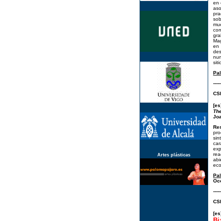
en 
aso
pra
sob
mue
con
gra
Mag
en 
des
num
sit
Pal
-----
CSI
[es
The
Joa
Re
pro
sin
car
exp
rea
Artes plásticas
abi
eco
Pa
Occ
-----
CSI
[e
Bi