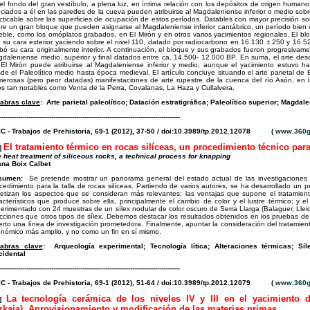
el fondo del gran vestíbulo, a plena luz, en íntima relación con los depósitos de origen humano.
ciados a él en las paredes de la cueva pueden atribuirse al Magdaleniense inferior o medio sobre 
cticable sobre las superficies de ocupación de estos períodos. Datables con mayor precisión s
re un gran bloque que pueden asignarse al Magdaleniense inferior cantábrico, un período bien c
ble, como los omóplatos grabados, en El Mirón y en otros varios yacimientos regionales. El bl
 su cara exterior yaciendo sobre el nivel 110, datado por radiocarbono en 16.130 ± 250 y 16.52
bó su cara originalmente interior. A continuación, el bloque y sus grabados fueron progresivam
daleniense medio, superior y final datados entre ca. 14.500- 12.000 BP. En suma, el arte desc
El Mirón puede atribuirse al Magdaleniense inferior y medio, aunque el yacimiento estuvo 
de el Paleolítico medio hasta época medieval. El artículo concluye situando el arte parietal de E
erosas (pero peor datadas) manifestaciones de arte rupestre de la cuenca del río Asón, en l
ios tan notables como Venta de la Perra, Covalanas, La Haza y Cullalvera.
abras clave
:
Arte parietal paleolítico; Datación estratigráfica; Paleolítico superior; Magda
---------------------------------------------------------------------------------------
C - Trabajos de Prehistoria, 69-1 (2012), 37-50 / doi:10.3989/tp.2012.12078 (
www.360g
El tratamiento térmico en rocas silíceas, un procedimiento técnico para 
]
 heat treatment of siliceous rocks, a technical process for knapping
na Boix Calbet
sumen:
Se pretende mostrar un panorama general del estado actual de las investigaciones 
cedimiento para la talla de rocas silíceas. Partiendo de varios autores, se ha desarrollado un
tetizan los aspectos que se consideran más relevantes: las ventajas que supone el tratamient
acterísticos que produce sobre ella, principalmente el cambio de color y el lustre térmico; y
erimentado con 24 muestras de un sílex nodular de color oscuro de Serra Llarga (Balaguer, Lle
cciones que otros tipos de sílex. Debemos destacar los resultados obtenidos en los pruebas de
erto una línea de investigación prometedora. Finalmente, apuntar la consideración del tratamien
nómico más amplio, y no como un fin en sí mismo.
labras clave
:
Arqueología experimental; Tecnología lítica; Alteraciones térmicas; Síl
idental
---------------------------------------------------------------------------------------
C - Trabajos de Prehistoria, 69-1 (2012), 51-64 / doi:10.3989/tp.2012.12079 (
www.360g
La tecnología cerámica de los niveles IV y III en el yacimiento d
s]
zkaia). Aprovisionamiento y modificación de las materias primas