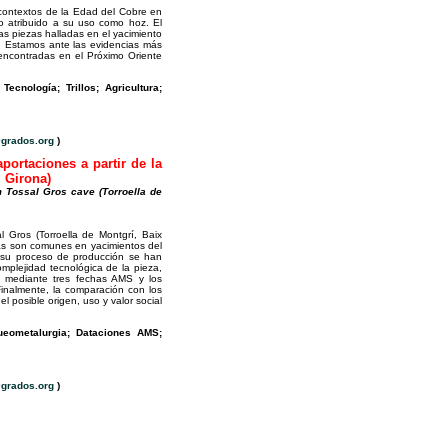
 contextos de la Edad del Cobre en
ido atribuido a su uso como hoz. El
s piezas halladas en el yacimiento
lo. Estamos ante las evidencias más
 encontradas en el Próximo Oriente
Tecnología; Trillos; Agricultura;
grados.org
)
portaciones a partir de la
, Girona)
m Tossal Gros cave (Torroella de
 Gros (Torroella de Montgrí, Baix
tas son comunes en yacimientos del
er su proceso de producción se han
omplejidad tecnológica de la pieza,
to mediante tres fechas AMS y los
 Finalmente, la comparación con los
l posible origen, uso y valor social
queometalurgia; Dataciones AMS;
grados.org
)