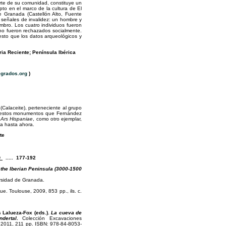
rte de su comunidad, constituye un
to en el marco de la cultura de El
 Granada (Castellón Alto, Fuente
n señales de invalidez: un hombre y
bro. Los cuatro individuos fueron
e no fueron rechazados socialmente.
esto que los datos arqueológicos y
ria Reciente; Península Ibérica
grados.org
)
(Calaceite), perteneciente al grupo
 de estos monumentos que Fernández
n
Ars Hispaniae
, como otro ejemplar,
ía hasta ahora.
te
e
..... 177-192
the Iberian Peninsula (3000-1500
ersidad de Granada.
ue. Toulouse, 2009, 853 pp., ils. c.
 Lalueza-Fox (eds.).
La cueva de
ndertal
.
Colección Excavaciones
, 2011, 211 pp. ISBN: 978-84-8053-