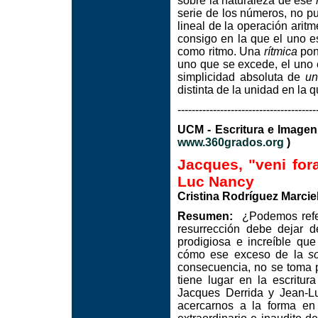
sobre la naturaleza de ese
serie de los números, no p
lineal de la operación aritm
consigo en la que el uno e
como ritmo. Una
rítmica
pone
uno que se excede, el uno 
simplicidad absoluta de
un
distinta de la unidad en la 
---------------------------------------
UCM - Escritura e I
www.360grados.org
)
Jacques, "veni for
Luc Nancy
Cristina Rodríguez Marcie
Resumen:
¿Podemos refer
resurrección debe dejar 
prodigiosa e increíble qu
cómo ese exceso de la
s
consecuencia, no se toma p
tiene lugar en la escritur
Jacques Derrida y Jean-L
acercarnos a la forma e