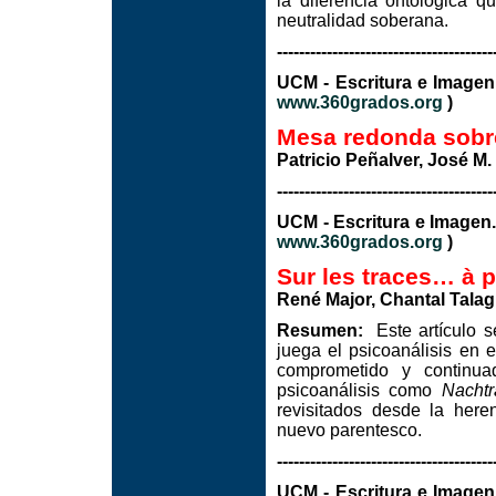
la diferencia ontológica 
neutralidad soberana.
---------------------------------------
UCM - Escritura e I
www.360grados.org
)
Mesa redonda sobre
Patricio Peñalver, José M
---------------------------------------
UCM - Escritura e Image
www.360grados.org
)
Sur les traces… à p
René Major, Chantal Tala
Resumen:
Este artículo se
juega el psicoanálisis en
comprometido y continua
psicoanálisis como
Nachtr
revisitados desde la here
nuevo parentesco.
---------------------------------------
UCM - Escritura e I