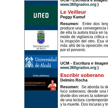
UCM - Escritura e Imag
www.360grados.org
)
Le Veilleur
Peggy Kamuf
Resumen:
Entre dos leng
produce una convergencia in
de ella la autora traza en l
modo de vigilancia crítica 
la irrupción del otro. Esa v
más allá de la oposición met
por el porvenir.
---------------------------------------
UCM - Escritura e I
www.360grados.org
)
Escribir soberano
Artes plásticas
Delmiro Rocha
Resumen:
Se aborda la de
loco soberano; desde una 
divide dos veces la soberanía
de una lectura contemporán
y la muerte. Dos locuras y 