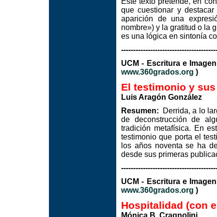
Este texto pretende, en con
que cuestionar y destacar l
aparición de una expresi
nombre») y la gratitud o la 
es una lógica en sintonía co
---------------------------------------
UCM - Escritura e I
www.360grados.org
)
El testimonio y sus
Luis Aragón González
Resumen:
Derrida, a lo lar
de deconstrucción de alg
tradición metafísica. En es
testimonio que porta el tes
los años noventa se ha de
desde sus primeras publica
---------------------------------------
UCM - Escritura e I
www.360grados.org
)
Hospitalidad (con e
Mónica B. Cragnolini