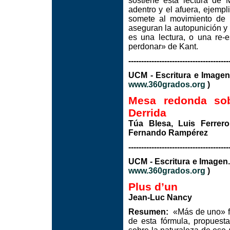
sostiene esta lectura de M
adentro y el afuera, ejempl
somete al movimiento de
aseguran la autopunición y l
es una lectura, o una re-e
perdonar» de Kant.
---------------------------------------
UCM - Escritura e I
www.360grados.org
)
Mesa redonda sobr
Derrida
Túa Blesa, Luis Ferrero
Fernando Rampérez
---------------------------------------
UCM - Escritura e Image
www.360grados.org
)
Plus d’un
Jean-Luc Nancy
Resumen:
«Más de uno» fu
de esta fórmula, propuesta