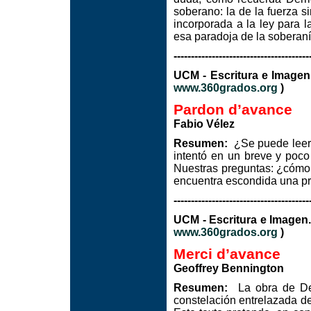
soberano: la de la fuerza si
incorporada a la ley para la
esa paradoja de la soberaní
---------------------------------------
UCM - Escritura e I
www.360grados.org
)
Pardon d’avance
Fabio Vélez
Resumen:
¿Se puede lee
intentó en un breve y poco
Nuestras preguntas: ¿cómo l
encuentra escondida una pr
---------------------------------------
UCM - Escritura e Image
www.360grados.org
)
Merci d’avance
Geoffrey Bennington
Resumen:
La obra de Derr
constelación entrelazada de 