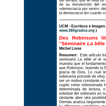
del tiempo, que se deja oír
de su reinvención del
no
«democracia por venir»; de
la democracia (en cuanto «r
---------------------------------------
UCM - Escritura e Image
www.360grados.org
)
Des Robinsons lit
"Séminaire
La bête
Michel Lisse
Resumen:
Este artículo tr
seminario
La bête et le s
muestra que el fundamento 
que Robinson, leyendo la B
gracia de Dios. Lo cual l
soberanía procede de ella),
ser un motivo constante en
cogito
como robinsonada hi
determinada de lectura, 
soledad del soberano en s
obstante abre otra posibili
Derrida analiza largamente