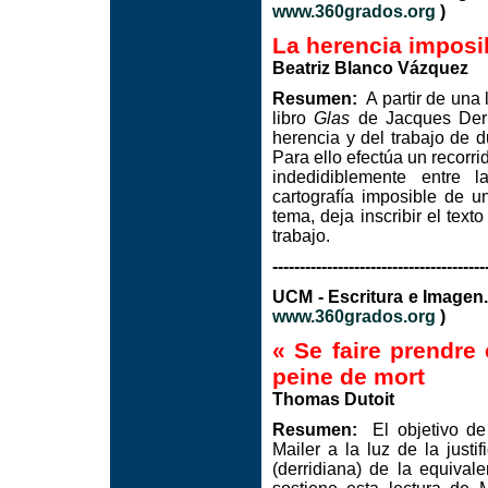
www.360grados.org
)
La herencia imposi
Beatriz Blanco Vázquez
Resumen:
A partir de una 
libro
Glas
de Jacques Derri
herencia y del trabajo de du
Para ello efectúa un recorri
indedidiblemente entre l
cartografía imposible de u
tema, deja inscribir el tex
trabajo.
---------------------------------------
UCM - Escritura e Imag
www.360grados.org
)
« Se faire prendre 
peine de mort
Thomas Dutoit
Resumen:
El objetivo de 
Mailer a la luz de la just
(derridiana) de la equival