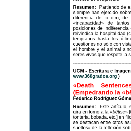
Resumen:
Partiendo de es
siempre han ejercido sobr
diferencia de lo otro, d
«incapacidad» de tantos 
posiciones de indiferencia
reivindica la hospitalidad 
tempranos hasta los últi
cuestiones no sólo con vista
el hombre y el animal sino
seres vivos que respete la s
---------------------------------------
UCM - Escritura e I
www.360grados.org
)
«Death Sentenc
(Empedrando la «bêt
Federico Rodríguez Góm
Resumen:
Este artículo, 
gira en torno a la «
bêtise
» 
tontería, bobada, etc.] en fil
se destacan entre otros as
sueltos» de la reflexión sobr