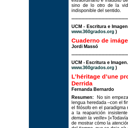
extraordinario e inaudito d
sino de lo otro de la vi
indisponible del sentido.
---------------------------------------
UCM - Escritura e I
www.360grados.org
)
Cuaderno de imágen
Jordi Massó
---------------------------------------
UCM - Escritura e Image
www.360grados.org
)
L’héritage d’une p
Derrida
Fernanda Bernardo
Resumen:
No sin empezar 
lengua heredada –con el fi
el filósofo en el paradigma
a la reaparición insistent
demain la veille
» [«Todavía
de mostrar cómo la atención