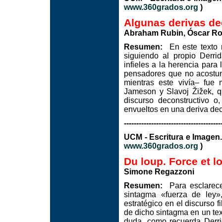
www.360grados.org
)
Algunas derivas de
Abraham Rubin, Óscar Ro
Resumen:
En este texto n
siguiendo al propio Derri
infieles a la herencia para 
pensadores que no acostum
mientras este vivía– fue 
Jameson y Slavoj Žižek, q
discurso deconstructivo 
envueltos en una deriva dec
---------------------------------------
UCM - Escritura e Image
www.360grados.org
)
Du loup. Force et lo
Simone Regazzoni
Resumen:
Para esclarecer 
sintagma «fuerza de ley»,
estratégico en el discurso f
de dicho sintagma en un te
duda, como recuerda Derri