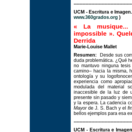
---------------------------------------
UCM - Escritura e Imag
www.360grados.org
)
« La musique... 
impossible ». Quel
Derrida
Marie-Louise Mallet
Resumen:
Desde sus comien
duda problemática. ¿Qué h
no mantuvo ninguna tesis
camino– hacia la misma, ha
ontología y su logofonoce
experiencia como apropia
modulada del material so
inaccesible de la luz de u
presente sin pasado y siemp
y la espera. La cadencia c
Mayor
de J. S. Bach y el
fi
bellos ejemplos para esa ex
---------------------------------------
UCM - Escritura e I