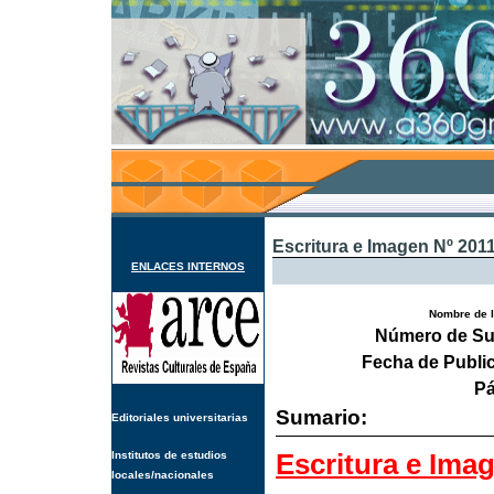
Escritura e Imagen Nº 201
ENLACES INTERNOS
Nombre de l
Número de Su
Fecha de Publi
Pá
Sumario:
Editoriales universitarias
Escritura e Ima
Institutos de estudios
locales/nacionales