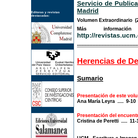
Servicio de Public
Madrid
Editoras y revistas
destacadas:
Volumen Extraordinari
Más informa
http://revistas.ucm
---------------------------------------
Herencias de Der
Sumario
Presentación de este volu
Ana María Leyra ..... 9-10
Presentación del encuentr
Cristina de Peretti ..... 11-