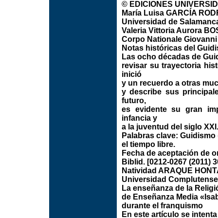
© EDICIONES UNIVERSIDAD
María Luisa GARCÍA RO
Universidad de Salamanc
Valeria Vittoria Aurora B
Corpo Nationale Giovanni Es
Notas históricas del Gui
Las ocho décadas de Guid
revisar su trayectoria hi
inició
y un recuerdo a otras mu
y describe sus principal
futuro,
es evidente su gran imp
infancia y
a la juventud del siglo XXI
Palabras clave: Guidismo 
el tiempo libre.
Fecha de aceptación de or
Biblid. [0212-0267 (2011) 3
Natividad ARAQUE HON
Universidad Complutense
La enseñanza de la Religi
de Enseñanza Media «Isabe
durante el franquismo
En este artículo se intenta