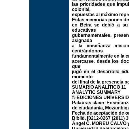
las prioridades que impul
colonial,
expuestas al máximo repr
Estas memorias ponen de 
en Beira se debió a su i
educativas
gubernamentales, presen
asignada
a la enseñanza misione
centrándonos
fundamentalmente en la e
acercarse, desde los doc
que
jugó en el desarrollo ed
momento
del final de la presencia 
SUMARIO ANALÍTICO 11
ANALYTIC SUMMARY
© EDICIONES UNIVERSIDAD
Palabras clave: Enseñanza
de ciudadanía, Mozambiq
Fecha de aceptación de ori
Biblid. [0212-0267 (2011) 3
Ángel C. MOREU CALVO
Universidad de Barcelona