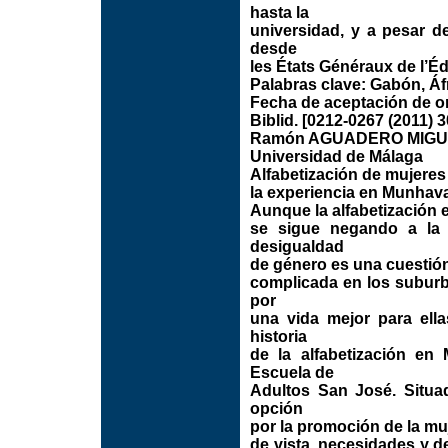
hasta la
universidad, y a pesar d
desde
les États Généraux de l’É
Palabras clave: Gabón, Áfr
Fecha de aceptación de or
Biblid. [0212-0267 (2011) 3
Ramón AGUADERO MIG
Universidad de Málaga
Alfabetización de mujere
la experiencia en Munhava
Aunque la alfabetización 
se sigue negando a la 
desigualdad
de género es una cuestión
complicada en los suburb
por
una vida mejor para ella
historia
de la alfabetización en
Escuela de
Adultos San José. Situa
opción
por la promoción de la m
de vista, necesidades y d