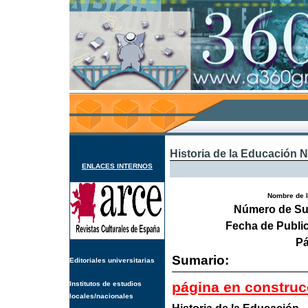
Historia de la Educación N
ENLACES INTERNOS
Nombre de l
Número de Su
Fecha de Publi
Pá
Sumario:
Editoriales universitarias
página en construc
Institutos de estudios
locales/nacionales