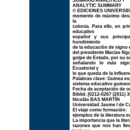
SUMARIO ANALÍTICO 7
ANALYTIC SUMMARY
© EDICIONES UNIVERSIDAD
momento de máximo desar
la
colonia. Para ello, en pr
educativo
español y sus princip
hundimiento
de la educación de signo 
del presidente Macías Ngu
golpe de Estado, por su s
señalando lo más signi
Ecuatorial y
lo que queda de la influe
Palabras clave: Guinea es
sistema educativo guineo
Fecha de aceptación de or
Biblid. [0212-0267 (2011) 3
Nicolás BAS MARTÍN
Universidad Jaume I de C
El viaje como formación:
ejemplos de la literatura e
La importancia que la liter
razones que nos han llev