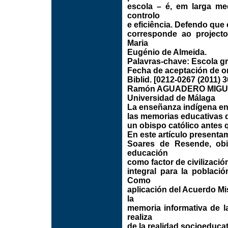
escola – é, em larga me
controlo
e eficiência. Defendo que
corresponde ao projecto
Maria
Eugénio de Almeida.
Palavras-chave: Escola gr
Fecha de aceptación de or
Biblid. [0212-0267 (2011) 3
Ramón AGUADERO MIGU
Universidad de Málaga
La enseñanza indígena e
las memorias educativas 
un obispo católico antes 
En este artículo presenta
Soares de Resende, obi
educación
como factor de civilizació
integral para la poblaci
Como
aplicación del Acuerdo Mi
la
memoria informativa de la
realiza
de la realidad socioeduca