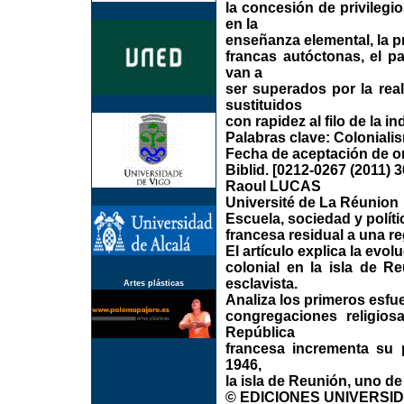
la concesión de privilegio
en la
enseñanza elemental, la p
francas autóctonas, el 
van a
ser superados por la rea
sustituidos
con rapidez al filo de la 
Palabras clave: Coloniali
Fecha de aceptación de ori
Biblid. [0212-0267 (2011) 3
Raoul LUCAS
Université de La Réunion
Escuela, sociedad y políti
francesa residual a una re
El artículo explica la evol
colonial en la isla de R
esclavista.
Artes plásticas
Analiza los primeros esfu
congregaciones religiosa
República
francesa incrementa su p
1946,
la isla de Reunión, uno de
© EDICIONES UNIVERSIDAD