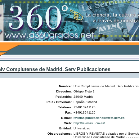
iv Complutense de Madrid. Serv Publicaciones
Nombre:
Univ Complutense de Madrid. Serv Publicaci
Dirección:
Obispo Trejo 2
Población:
28040 Madrid
Pais / Provincia:
España / Madrid
Teléfono:
+34913941128
Fax:
+34913941126
E-mail:
revistas.publicaciones@rect.ucm.es
Web:
http://revistas.ucm.es/
Entidad:
Universidad
Observaciones:
LIBROS Y REVISTAS editados por el Servicio
Universidad Complutense de Madrid - - - - - - - - -