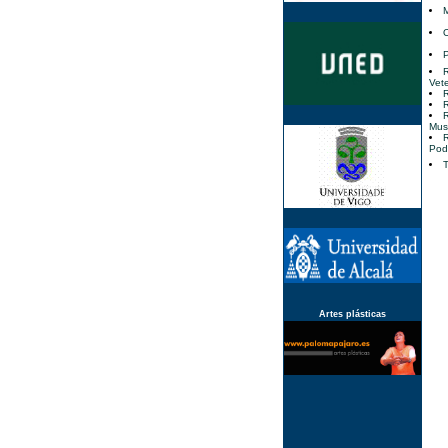
M
O
P
R
Vete
R
R
R
Mus
R
Pod
T
Artes plásticas