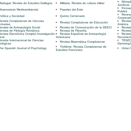
Nómada
adrygal. Revista de Estudios Gallegos
Militaria. Revista de cultura militar
Jurídicas
Pensar
bservatorio Medioambiental
Papeles del Este
Publicit
Revesc
olítica y Sociedad
Quinto Centenario
Cooperati
evista Complutense de Ciencias
Revist
Revista Complutense de Educación
rinarias
América
evista de Antropología Social
Revista de Comunicación de la SEECI
Revist
evista de Filología Románica
Revista de Filosofía
Revista
evista Electrónica Complut Investigación
Revista Española de Antropología
Revist
ical
Americana
Document
evista Internacional de Ciencias
TENZON
Revista Matemática Complutense
ológicas
Dantologí
Thélème. Revista Complutense de
he Spanish Journal of Psychology
Unisci
Estudios Franceses