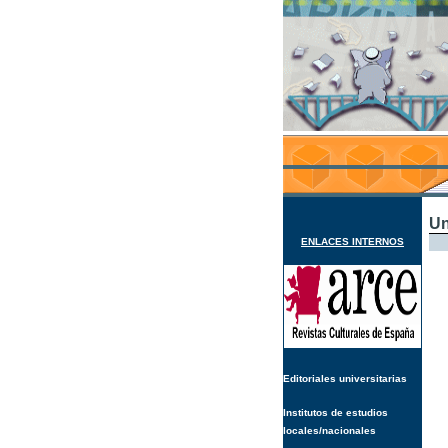
Un
ENLACES INTERNOS
Editoriales universitarias
Institutos de estudios
locales/nacionales