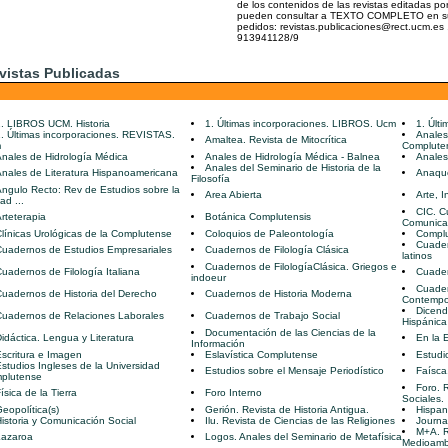
de los contenidos de las revistas editadas po
pueden consultar a TEXTO COMPLETO en su es
pedidos: revistas.publicaciones@rect.ucm.es 
913941128/9
vistas Publicadas
. LIBROS UCM. Historia
1. Últimas incorporaciones. LIBROS. Ucm
1. Últ
. Últimas incorporaciones. REVISTAS.
Anales
Amaltea. Revista de Mitocrítica
m
Complute
nales de Hidrología Médica
Anales de Hidrología Médica - Balnea
Anales 
Anales del Seminario de Historia de la
nales de Literatura Hispanoamericana
Anaque
Filosofía
ngulo Recto: Rev de Estudios sobre la
Area Abierta
Arte, 
ad ...
CIC. C
rteterapia
Botánica Complutensis
Comunica
línicas Urológicas de la Complutense
Coloquios de Paleontología
Compl
Cuader
Cuadernos de Estudios Empresariales
Cuadernos de Filología Clásica
latinos
Cuadernos de FilologíaClásica. Griegos e
uadernos de Filología Italiana
Cuader
indoeur
Cuader
uadernos de Historia del Derecho
Cuadernos de Historia Moderna
Contemp
Dicend
Cuadernos de Relaciones Laborales
Cuadernos de Trabajo Social
Hispánica
Documentación de las Ciencias de la
idáctica. Lengua y Literatura
En la 
Información
scritura e Imagen
Eslavística Complutense
Estudi
studios Ingleses de la Universidad
Estudios sobre el Mensaje Periodístico
Faísca
plutense
Foro. 
ísica de la Tierra
Foro Interno
Sociales.
eopolítica(s)
Gerión. Revista de Historia Antigua.
Hispan
istoria y Comunicación Social
Ilu. Revista de Ciencias de las Religiones
Journa
M+A. R
Lazaroa
Logos. Anales del Seminario de Metafísica
Medioamb