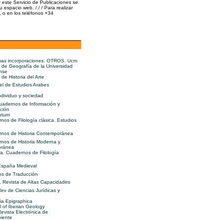
r este Servicio de Publicaciones se
pacio web. / / / Para realizar
, o en los teléfonos +34
imas incorporaciones. OTROS. Ucm
 de Geografía de la Universidad
nse
de Historia del Arte
l de Estudios Arabes
Individuo y sociedad
uadernos de Información y
ción
utum
nos de Filología clásica. Estudios
nos de Historia Contemporánea
nos de Historia Moderna y
oránea
a. Cuadernos de Filología
España Medieval
os de Traducción
. Revista de Altas Capacidades
Rev de Ciencias Jurídicas y
ia Epigraphica
l of Iberian Geology
evista Electrónica de
iente