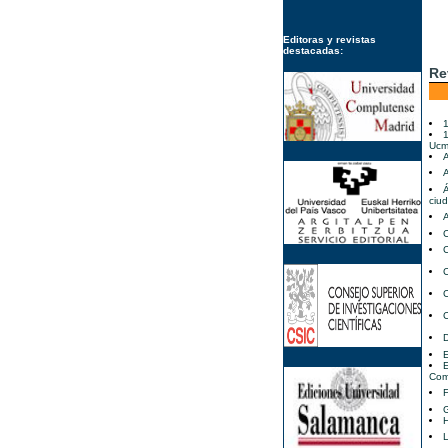
Editoras y revistas
destacadas:
Re
1
1
Uc
A
A
Á
ciud
A
C
C
C
D
E
E
Com
F
G
H