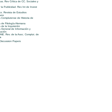
s. Rev Crítica de CC. Sociales y
 la Publicidad. Rev Int de Invest
o. Revista de Estudios
vos
a Complutense de Historia de
a de Filología Alemana
 de la Inquisición
a General de Información y
ación
E. Rev. de la Asoc. Complut. de
a
 Discussion Papers