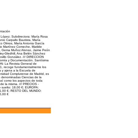
ntación
López; Subdirectora: María Rosa
io Carpallo Bautista, María
co Olmos, María Antonia García
io Martínez Comeche, Matilde
, Gema Muñoz Alonso, Jaime Peón
ley-Gledhill, Ana Belén Sánchez
losillo González. /// DIRECCION
onomía y Documentación. Santísima
ÓN: La Revista General de
1, recoge fundamentalmente los
a y ajena a la Escuela de
ersidad Complutense de Madrid, es
as denominadas Ciencias de la
sí como los aspectos de toda
 de la misma. /// PRECIOS -
o suelto: 18,00 €; EUROPA:
: 21,00 €; RESTO DEL MUNDO:
5,00 €