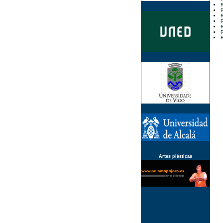
R
R
R
R
R
R
R
Artes plásticas