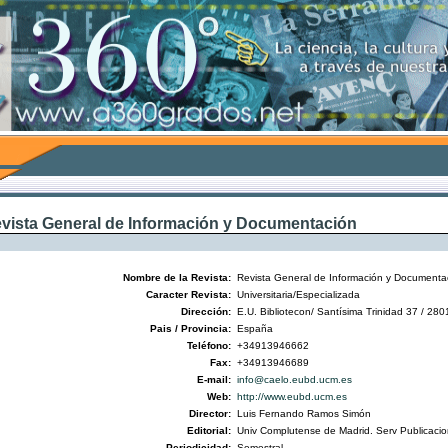
vista General de Información y Documentación
Nombre de la Revista:
Revista General de Información y Documenta
Caracter Revista:
Universitaria/Especializada
Dirección:
E.U. Bibliotecon/ Santísima Trinidad 37 / 28
Pais / Provincia:
España
Teléfono:
+34913946662
Fax:
+34913946689
E-mail:
info@caelo.eubd.ucm.es
Web:
http://www.eubd.ucm.es
Director:
Luis Fernando Ramos Simón
Editorial:
Univ Complutense de Madrid. Serv Publicaci
Periodicidad:
Semestral