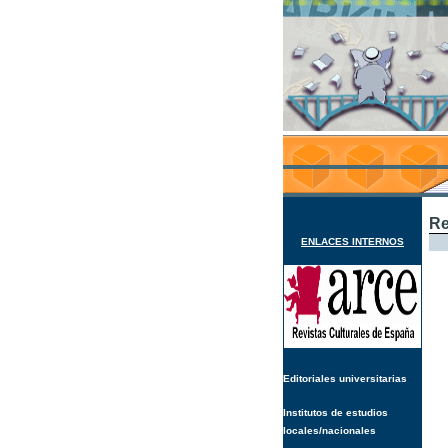
Re
ENLACES INTERNOS
Editoriales universitarias
Institutos de estudios
locales/nacionales