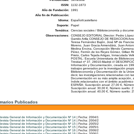
ISSN:
1132-1873
Año de Fundación:
1991
Año fin de Publicación:
Idioma:
Español/castellano
Soporte:
Papel
Temática:
Ciencias sociales / Biblioteconomía y docume
Observaciones:
CONSEJO EDITORIAL Director: Pedro López 
Garrido Arilla CONSEJO DE REDACCION Anton
Teresa Fernández Bajón, José Mª de Francis
Moreno, Juan Gracia Armendáriz, Juan Anton
Medina Encina, Concepción Mendo Carmona
Pérez, Fermín de los Reyes Gómez, Gillian Ri
Prieto, Carlos Tejada Artigas, Inmaculada Vel
POSTAL: Escuela Universitaria de Bibliotec
Trinidad nº 37. 28010-Madrid /// DESCRIPCI
Información y Documentación, creada en 199
trabajos generados por la investigación propi
Biblioteconomía y Documentación de la Univ
decir, las investigaciones relacionadas con l
Documentación en su más amplia acepción, a
índole relacionados con el ámbito académico
ESPAÑA: Suscripción anual: 27,00 €, Númer
Suscripción anual: 30,00 €, Número suelto
Suscripción anual: 40,00 €, Número suelto: 2
marios Publicados
evista General de Información y Documentación Nº 14
| Fecha: 2004/1
evista General de Información y Documentación Nº 14
| Fecha: 2004/2
evista General de Información y Documentación Nº 15
| Fecha: 2005/2
evista General de Información y Documentación Nº 15
| Fecha: 2005/1
evista General de Información y Documentación Nº 16
| Fecha: 2006/2
evista General de Información y Documentación Nº 16
| Fecha: 2006/1