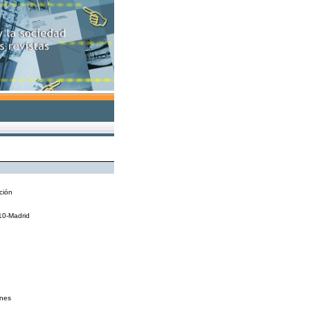
ción
010-Madrid
ones