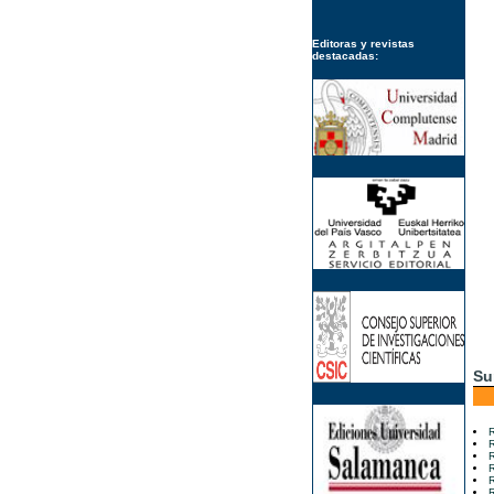
Editoras y revistas
destacadas:
Su
R
R
R
R
R
R