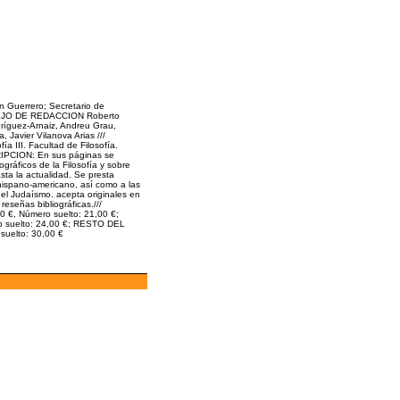
Guerrero; Secretario de
SEJO DE REDACCION Roberto
ríguez-Arnaiz, Andreu Grau,
 Javier Vilanova Arias ///
III. Facultad de Filosofía.
CRIPCION: En sus páginas se
gráficos de la Filosofía y sobre
sta la actualidad. Se presta
hispano-americano, así como a las
n el Judaísmo. acepta originales en
reseñas bibliográficas.///
 €, Número suelto: 21,00 €;
o suelto: 24,00 €; RESTO DEL
suelto: 30,00 €