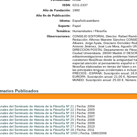
ISSN:
0211-2337
Año de Fundación:
1980
Año fin de Publicación:
Idioma:
Español/castellano
Soporte:
Papel
Temática:
Humanidades / Filosofía
Observaciones:
CONSEJO EDITORIAL Director: Rafael Ramón 
Redacción: Alfonso Maestre Sánchez CON
Albares, Jorge Ayala, Graciano González Rod
Antonio Jiménez, José Luis Mora, Agustín Uña,
DIRECCION POSTAL Departamento de Filosofía 
Ciudad Universitaria. 28040 Madrid /// DES
editaninvestigaciones sobre problemas historio
cuestiones filosóficas desde la antigüedad ha
especial atención al pensamiento español e 
filosofías elaboradas en tierras del Islam y e
las principales lenguas occidentales e incluye 
PRECIOS - ESPAÑA: Suscripción anual: 18,00
EUROPA: Suscripción anual: 21,00 €, Númer
MUNDO: Suscripción anual: 25,00 €, Número 
marios Publicados
nales del Seminario de Historia de la Filosofía Nº 21
| Fecha: 2004
nales del Seminario de Historia de la Filosofía Nº 22
| Fecha: 2005
nales del Seminario de Historia de la Filosofía Nº 23
| Fecha: 2006
nales del Seminario de Historia de la Filosofía Nº 24
| Fecha: 2007
nales del Seminario de Historia de la Filosofía Nº 25
| Fecha: 2008
nales del Seminario de Historia de la Filosofía Nº 26
| Fecha: 2009
nales del Seminario de Historia de la Filosofía Nº 27
| Fecha: 2010
nales del Seminario de Historia de la Filosofía Nº 28
| Fecha: 2011
nales del Seminario de Historia de la Filosofía Nº 1000
| Fecha: 1980/2006