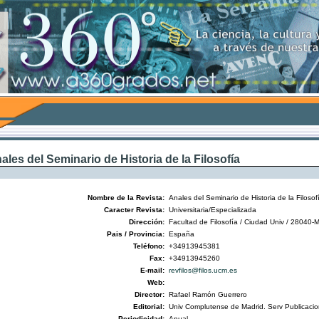
ales del Seminario de Historia de la Filosofía
Nombre de la Revista:
Anales del Seminario de Historia de la Filosof
Caracter Revista:
Universitaria/Especializada
Dirección:
Facultad de Filosofía / Ciudad Univ / 28040-
Pais / Provincia:
España
Teléfono:
+34913945381
Fax:
+34913945260
E-mail:
revfilos@filos.ucm.es
Web:
Director:
Rafael Ramón Guerrero
Editorial:
Univ Complutense de Madrid. Serv Publicaci
Periodicidad:
Anual