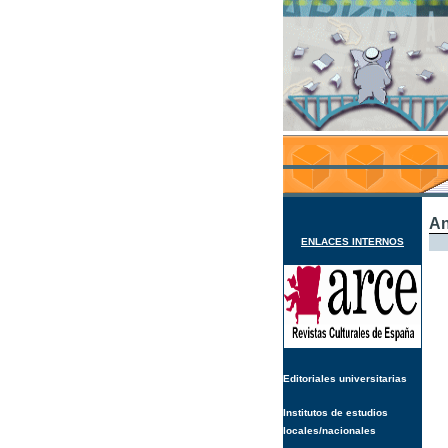
An
ENLACES INTERNOS
Editoriales universitarias
Institutos de estudios
locales/nacionales