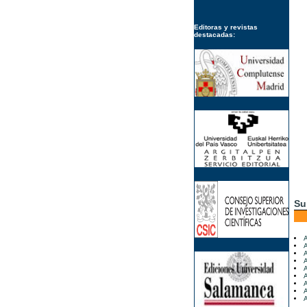
Editoras y revistas
destacadas:
Su
A
A
A
A
A
A
A
A
A