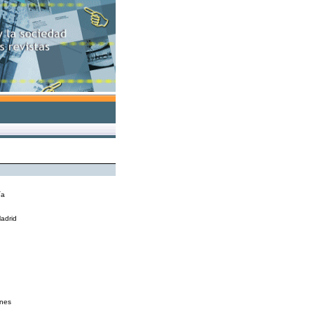
ía
Madrid
ones