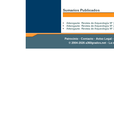
Sumarios Publicados
Arkeogazte. Revista de Arqueología Nº 
Arkeogazte. Revista de Arqueología Nº 
Arkeogazte. Revista de Arqueología Nº 
Patrocinio
-
Contacto
- Aviso Legal 
© 2004-2026
a360grados.net
- La c